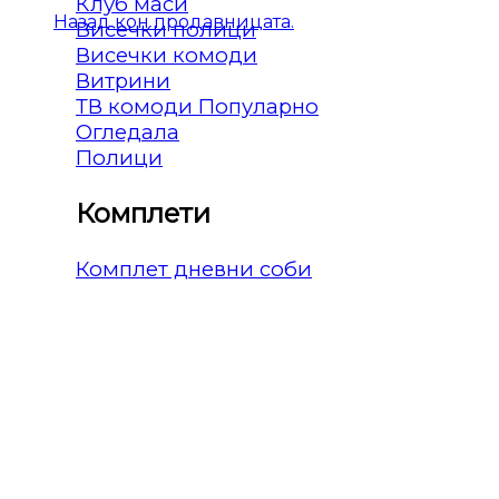
Клуб маси
Назад кон продавницата.
Висечки полици
Висечки комоди
Витрини
ТВ комоди
Огледала
Полици
Комплети
Комплет дневни соби