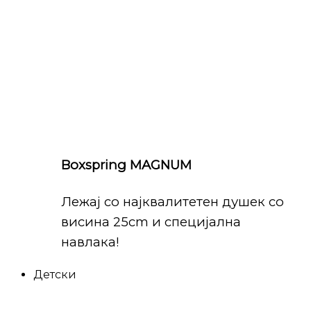
Boxspring MAGNUM
Лежај со најквалитетен душек со
висина 25cm и специјална
навлака!
Детски