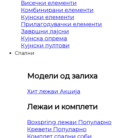
Висечки елементи
Комбинирани елементи
Кујнски елементи
Прилагодувачки елементи
Завршни лајсни
Кујнска опрема
Кујнски пултови
Спални
Модели од залиха
Хит лежаи
Лежаи и комплети
Boxspring лежаи
Кревети
Комплет спални соби