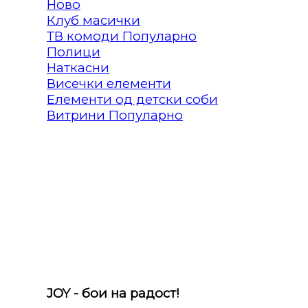
Клуб масички
ТВ комоди
Полици
Наткасни
Висечки елементи
Елементи од детски соби
Витрини
JOY - бои на радост!