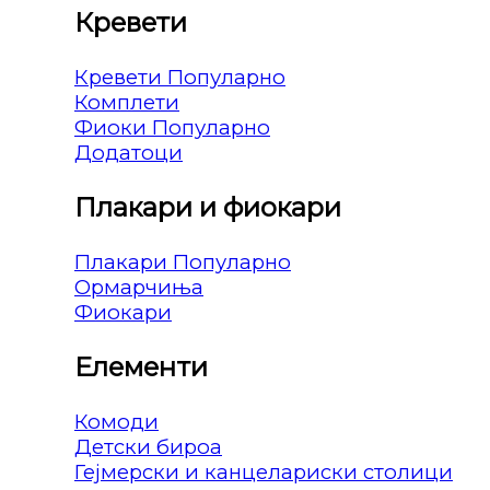
Кревети
Кревети
Комплети
Фиоки
Додатоци
Плакари и фиокари
Плакари
Ормарчиња
Фиокари
Елементи
Комоди
Детски бироа
Гејмерски и канцелариски столици