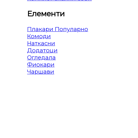
Елементи
Плакари
Комоди
Наткасни
Додатоци
Огледала
Фиокари
Чаршави