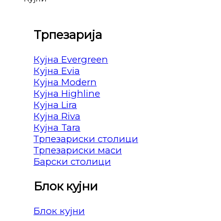
Трпезарија
Кујна Evergreen
Кујна Evia
Кујна Modern
Кујна Highline
Кујна Lira
Кујна Riva
Кујна Tara
Трпезариски столици
Трпезариски маси
Барски столици
Блок кујни
Блок кујни