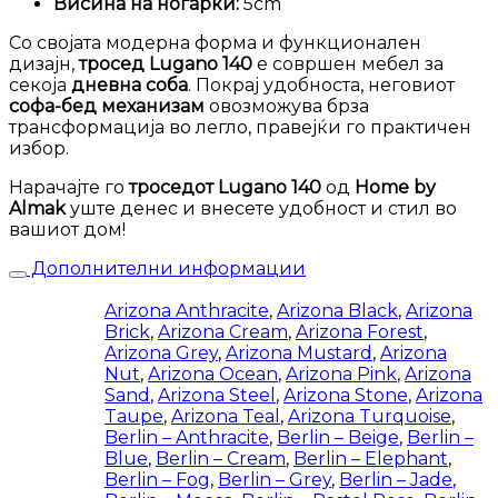
Висина на ногарки:
5cm
Со својата модерна форма и функционален
дизајн,
тросед Lugano 140
е совршен мебел за
секоја
дневна соба
. Покрај удобноста, неговиот
софа-бед механизам
овозможува брза
трансформација во легло, правејќи го практичен
избор.
Нарачајте го
троседот Lugano 140
од
Home by
Almak
уште денес и внесете удобност и стил во
вашиот дом!
Дополнителни информации
Arizona Anthracite
,
Arizona Black
,
Arizona
Brick
,
Arizona Cream
,
Arizona Forest
,
Arizona Grey
,
Arizona Mustard
,
Arizona
Nut
,
Arizona Ocean
,
Arizona Pink
,
Arizona
Sand
,
Arizona Steel
,
Arizona Stone
,
Arizona
Taupe
,
Arizona Teal
,
Arizona Turquoise
,
Berlin – Anthracite
,
Berlin – Beige
,
Berlin –
Blue
,
Berlin – Cream
,
Berlin – Elephant
,
Berlin – Fog
,
Berlin – Grey
,
Berlin – Jade
,