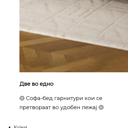
Две во едно
🟡 Софа-бед гарнитури кои се
претвораат во удобен лежај 🟡
Кујни