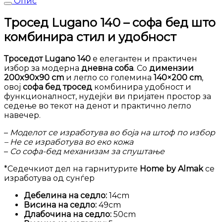
Опис
Тросед Lugano 140 – софа бед што
комбинира стил и удобност
Троседот Lugano 140
е елегантен и практичен
избор за модерна
дневна соба
. Со
димензии
200x90x90 cm
и легло со големина
140×200 cm
,
овој
софа бед тросед
комбинира удобност и
функционалност, нудејќи ви пријатен простор за
седење во текот на денот и практично легло
навечер.
–
Моделот се изработува во боја на штоф по избор
– Не се изработува во еко кожа
–
Со софа-бед механизам за спуштање
*Седечкиот дел на гарнитурите
Home by Almak
се
изработува од сунѓер
Дебелина на седло:
14cm
Висина на седло:
49cm
Длабочина на седло:
50cm