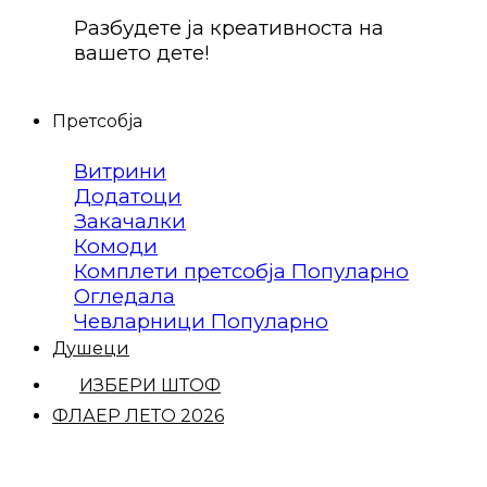
Разбудете ја креативноста на
вашето дете!
Претсобја
Витрини
Додатоци
Закачалки
Комоди
Комплети претсобја
Огледала
Чевларници
Душеци
ИЗБЕРИ ШТОФ
ФЛАЕР ЛЕТО 2026