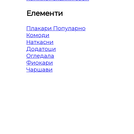
Елементи
Плакари
Комоди
Наткасни
Додатоци
Огледала
Фиокари
Чаршави