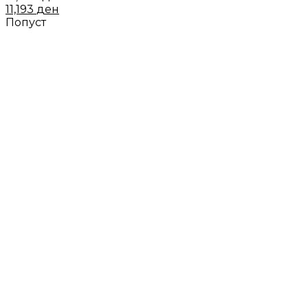
11,193
ден
Попуст