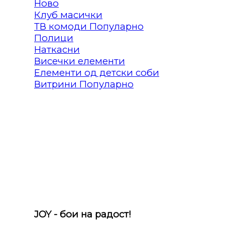
Клуб масички
ТВ комоди
Полици
Наткасни
Висечки елементи
Елементи од детски соби
Витрини
JOY - бои на радост!