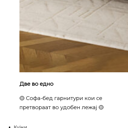
Две во едно
🟡 Софа-бед гарнитури кои се
претвораат во удобен лежај 🟡
Кујни