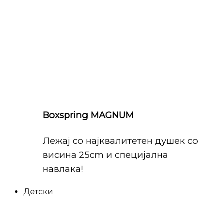
Boxspring MAGNUM
Лежај со најквалитетен душек со
висина 25cm и специјална
навлака!
Детски