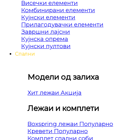
Висечки елементи
Комбинирани елементи
Кујнски елементи
Прилагодувачки елементи
Завршни лајсни
Кујнска опрема
Кујнски пултови
Спални
Модели од залиха
Хит лежаи
Лежаи и комплети
Boxspring лежаи
Кревети
Комплет спални соби