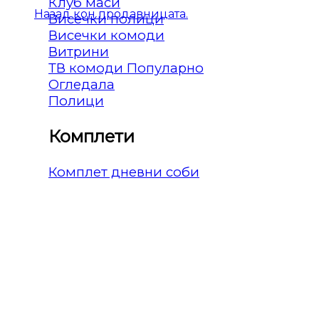
Клуб маси
Назад кон продавницата.
Висечки полици
Висечки комоди
Витрини
ТВ комоди
Огледала
Полици
Комплети
Комплет дневни соби