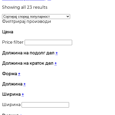
Sorted
Showing all 23 results
by
popularity
Филтрирај производи
Цена
Price filter
Должина на подолг дел
+
Должина на краток дел
+
Форма
+
Должина
+
Ширина
+
Ширина