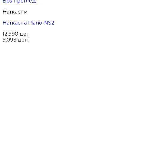
Брз преглед
Наткасни
Наткасна Piano-NS2
12,990
ден
9,093
ден