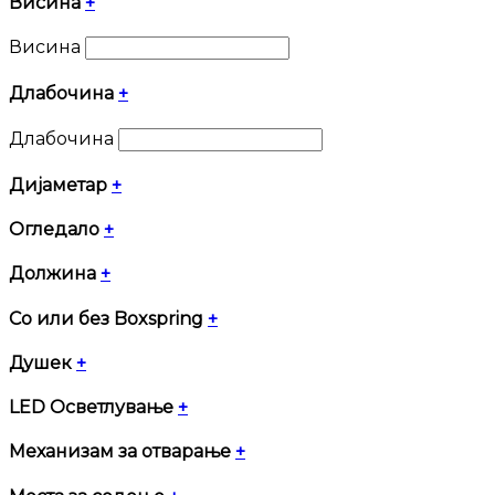
Висина
+
Висина
Длабочина
+
Длабочина
Дијаметар
+
Огледало
+
Должина
+
Со или без Boxspring
+
Душек
+
LED Осветлување
+
Механизам за отварање
+