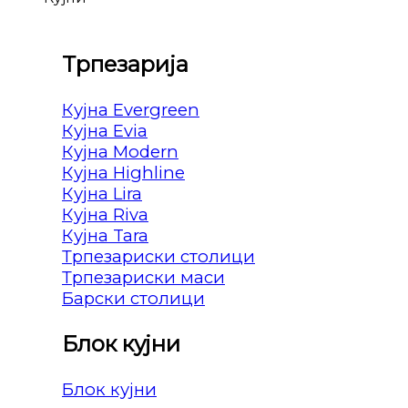
Трпезарија
Кујна Evergreen
Кујна Evia
Кујна Modern
Кујна Highline
Кујна Lira
Кујна Riva
Кујна Tara
Трпезариски столици
Трпезариски маси
Барски столици
Блок кујни
Блок кујни