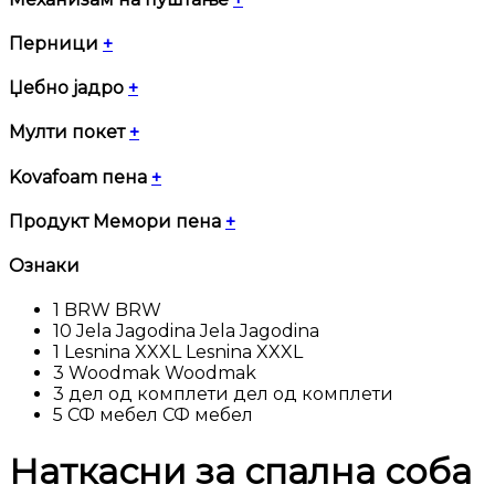
Перници
+
Џебно јадро
+
Мулти покет
+
Kovafoam пена
+
Продукт Мемори пена
+
Ознаки
1
BRW
BRW
10
Jela Jagodina
Jela Jagodina
1
Lesnina XXXL
Lesnina XXXL
3
Woodmak
Woodmak
3
дел од комплети
дел од комплети
5
СФ мебел
СФ мебел
Наткасни за спална соба