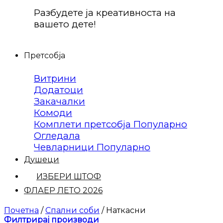
Разбудете ја креативноста на
вашето дете!
Претсобја
Витрини
Додатоци
Закачалки
Комоди
Комплети претсобја
Огледала
Чевларници
Душеци
ИЗБЕРИ ШТОФ
ФЛАЕР ЛЕТО 2026
Почетна
/
Спални соби
/
Наткасни
Филтрирај производи