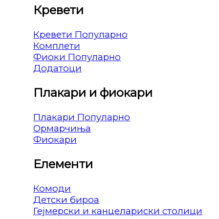
Кревети
Кревети
Комплети
Фиоки
Додатоци
Плакари и фиокари
Плакари
Ормарчиња
Фиокари
Елементи
Комоди
Детски бироа
Гејмерски и канцелариски столици