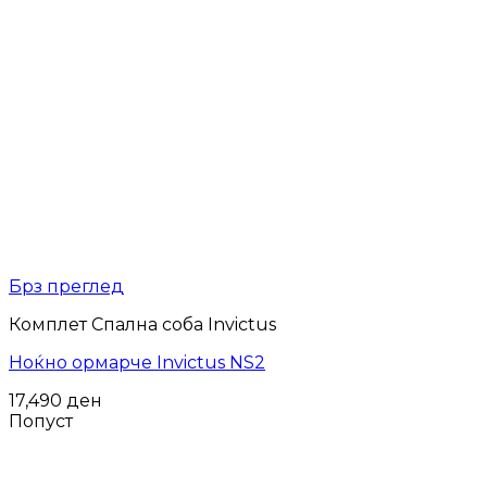
Брз преглед
Комплет Спална соба Invictus
Ноќно ормарче Invictus NS2
17,490
ден
Попуст