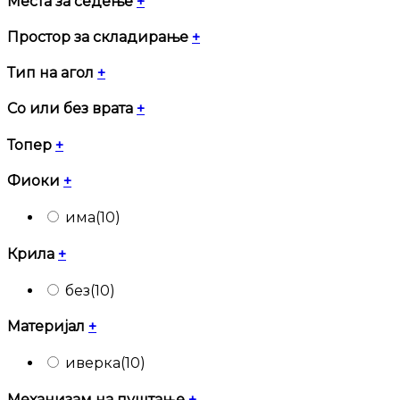
Места за седење
+
Простор за складирање
+
Тип на агол
+
Со или без врата
+
Топер
+
Фиоки
+
има
(10)
Крила
+
без
(10)
Материјал
+
иверка
(10)
Механизам на пуштање
+