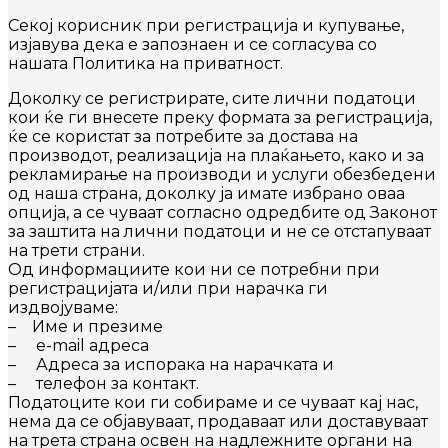
Секој корисник при регистрација и купување,
изјавува дека е запознаен и се согласува со
нашата Политика на приватност.
Доколку се регистрирате, сите лични податоци
кои ќе ги внесете преку формата за регистрација,
ќе се користат за потребите за достава на
производот, реализација на плаќањето, како и за
рекламирање на производи и услуги обезбедени
од наша страна, доколку ја имате избрано оваа
опција, а се чуваат согласно одредбите од Законот
за заштита на лични податоци и не се отстапуваат
на трети страни.
Од информациите кои ни се потребни при
регистрацијата и/или при нарачка ги
издвојуваме:
– Име и презиме
– e-mail адреса
– Адреса за испорака на нарачката и
– телефон за контакт.
Податоците кои ги собираме и се чуваат кај нас,
нема да се објавуваат, продаваат или доставуваат
на трета страна освен на надлежните органи на