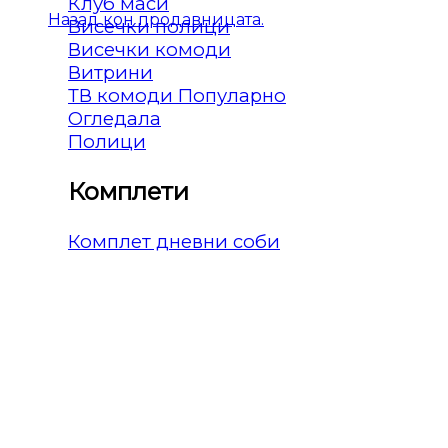
Клуб маси
Назад кон продавницата.
Висечки полици
Висечки комоди
Витрини
ТВ комоди
Огледала
Полици
Комплети
Комплет дневни соби