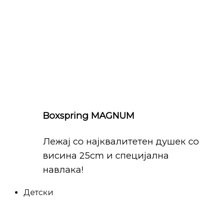
Boxspring MAGNUM
Лежај со најквалитетен душек со
висина 25cm и специјална
навлака!
Детски