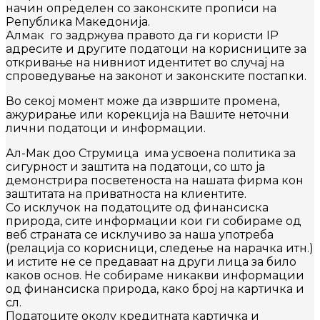
начин определен со законските прописи на
Република Македонија.
Алмак
го задржува правото да ги користи IP
aдресите и другите податоци на корисниците за
откривање на нивниот идентитет во случај на
спроведување на законот и законските постапки.
Во секој момент може да извршите промена,
ажурирање или корекција на Вашите неточни
лични податоци и информации.
Ал-Мак доо Струмица има усвоена политика за
сигурност и заштита на податоци, со што ја
демонстрира посветеноста на нашата фирма кон
заштитата на приватноста на клиентите.
Со исклучок на податоците од финансиска
природа, сите информации кои ги собираме од
веб страната се исклучиво за наша употреба
(релација со корисници, следење на нарачка итн.)
и истите не се предаваат на други лица за било
каков основ. Не собираме никакви информации
од финансиска природа, како број на картичка и
сл.
Податоците околу кредитната картичка и