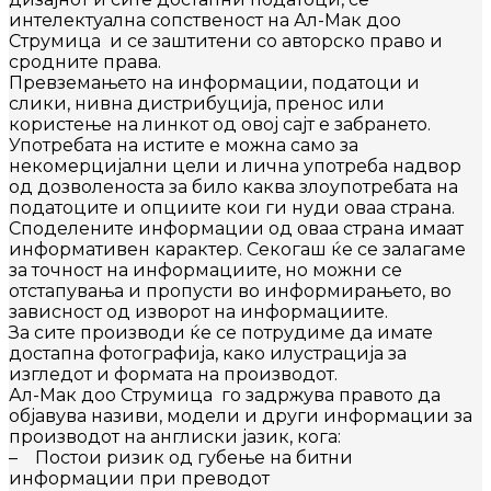
интелектуална сопственост на Ал-Мак доо
Струмица и се заштитени со авторско право и
сродните права.
Превземањето на информации, податоци и
слики, нивна дистрибуција, пренос или
користење на линкот од овој сајт е забрането.
Употребата на истите е можна само за
некомерцијални цели и лична употреба надвор
од дозволеноста за било каква злоупотребата на
податоците и опциите кои ги нуди оваа страна.
Споделените информации од оваа страна имаат
информативен карактер. Секогаш ќе се залагаме
за точност на информациите, но можни се
отстапувања и пропусти во информирањето, во
зависност од изворот на информациите.
За сите производи ќе се потрудиме да имате
достапна фотографија, како илустрација за
изгледот и формата на производот.
Ал-Мак доо Струмица го задржува правото да
објавува називи, модели и други информации за
производот на англиски јазик, кога:
– Постои ризик од губење на битни
информации при преводот