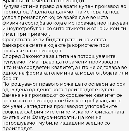
Враќање и замена на производи
Купувачот има право да врати купен производ во
период од 7 дена од датумот на испорака, под
услов производот кој се враќа да е во иста
физичка состојба во која е испорачан, неотпакуван
и неупотребуван, со сите етикети и ознаки кои ги
имал при приемот.
Средствата ќе ви бидат вратени на истата
банкарска сметка која сте ја користеле при
плаќање на производот.
Според Законот за заштита на потрошувачите,
купувачот има право да го замени производот
што има соодветен квалитет, а што не одговара во
однос на формата, големината, моделот, бојата или
бројот.
Потрошувачот правото може да го оствари во рок
од 15 дена од денот кога производот е купен.
Замена на производот со соодветен квалитет се
врши ако производот не бил употребуван, ако е
сочуван изгледот на производот, употребните
својства, фабричките етикети, како и фискалната
сметка или Фактура-испратница кои на
потрошувачот му биле издадени заедно со
производот.