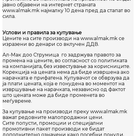
јавно објавени на интернет странатa
www.almak
.mk најмалку 10 дена пред да стапат во
сила.
Услови и правила за купување
Цените на сите производи на www.almak.mk се
изразени во денари со вклучен ДДВ.
Ал
-Мак доо Струмица го задржува правото за
промена на цените, во согласност со политиката
на компанијата, без известување за корисниците.
Корекција на цената нема да биде извршена ако
нарачката е прифатена. Купувачот се обврзува да
ја плати цената, која е понудена во моментот на
извршување на нарачката, независно од фактот
што цената може да биде променета во
меѓувреме.
За купување на производи преку www.
almak
.mk
важат редовните малопродажни цени.
Сите попусти, промоции и специјални
промотивни пакет производи
ке бидат
дополнително означени како посебни понуди.