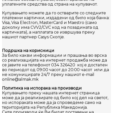
уплатените средства од страна на купувачот.
Купувањето можете да го остварите со следните
платежни картички, издадени од било која банка:
Visa, Visa Electron, MasterCard и Maestro (само
доколку има CVV2/CVC код на позадината од
картичката), а наплатата се извршува преку
нашиот партнер
Casys
Скопје.
Подршка на корисници
За било какви информации и прашања во врска
со реализацијата на интернет продажба може да
се јавите на телефонот 034 326420 кој е достапен
во периодот од 09:00 часот до 20:00 часот или да
не комуницирате 24/7 преку нашиот e-mail
online@almak.mk
Политика на испорака на производи
Купувањето преку нашата интернет страница
може да ја реализирате од било кој дел на светот,
но испораката може да ја спроведеме само на
територијата на Република Македонија.
Сите производи ќе Ви бидат доставени на