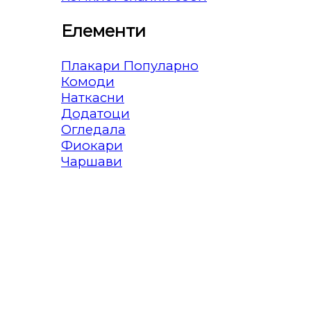
Елементи
Плакари
Комоди
Наткасни
Додатоци
Огледала
Фиокари
Чаршави