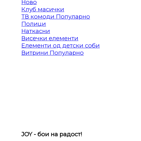
Клуб масички
ТВ комоди
Полици
Наткасни
Висечки елементи
Елементи од детски соби
Витрини
JOY - бои на радост!