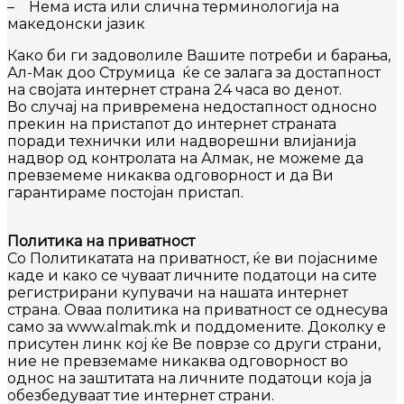
– Нема иста или слична терминологија на
македонски јазик
Како би ги задоволиле Вашите потреби и барања,
Ал-Мак доо Струмица ќе се залага за достапност
на својата интернет страна 24 часа во денот.
Во случај на привремена недостапност односно
прекин на пристапот до интернет страната
поради технички или надворешни влијанија
надвор од контролата на Алмак, не можеме да
превземеме никаква одговорност и да Ви
гарантираме постојан пристап.
Политика на приватност
Со Политикатата на приватност, ќе ви појасниме
каде и како се чуваат личните податоци на сите
регистрирани купувачи на нашата интернет
страна. Оваа политика на приватност се однесува
само за www.
almak
.mk и поддомените. Доколку е
присутен линк кој ќе Ве поврзе со други страни,
ние не превземаме никаква одговорност во
однос на заштитата на личните податоци која ја
обезбедуваат тие интернет страни.