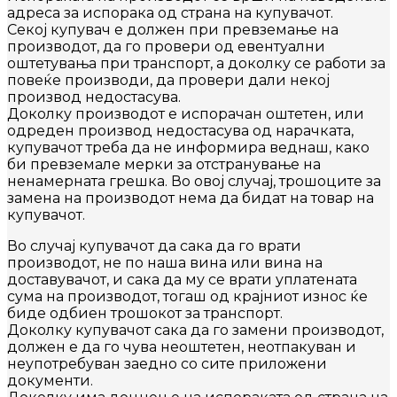
адреса за испорака од страна на купувачот.
Секој купувач е должен при превземање на
производот, да го провери од евентуални
оштетувања при транспорт, а доколку се работи за
повеќе производи, да провери дали некој
производ недостасува.
Доколку производот е испорачан оштетен, или
одреден производ недостасува од нарачката,
купувачот треба да не информира веднаш, како
би превземале мерки за отстранување на
ненамерната грешка. Во овој случај, трошоците за
замена на производот нема да бидат на товар на
купувачот.
Во случај купувачот да сака да го врати
производот, не по наша вина или вина на
доставувачот, и сака да му се врати уплатената
сума на производот, тогаш од крајниот износ ќе
биде одбиен трошокот за транспорт.
Доколку купувачот сака да го замени производот,
должен е да го чува неоштетен, неотпакуван и
неупотребуван заедно со сите приложени
документи.