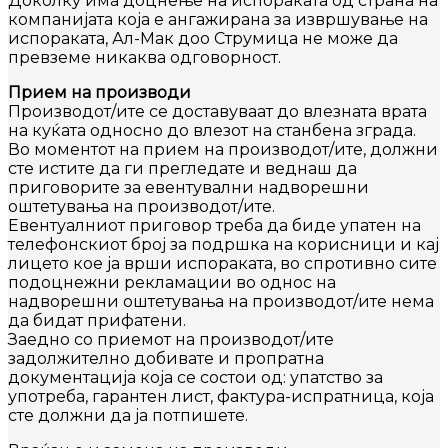
Доколку има доцнење на испораката од страна на
компанијата која е ангажирана за извршување на
испораката, Ал-Мак доо Струмица не може да
превземе никаква одговорност.
Прием на производи
Производот/ите се доставуваат до влезната врата
на куќата односно до влезот на станбена зграда.
Во моментот на прием на производот/ите, должни
сте истите да ги прегледате и веднаш да
приговорите за евентувални надворешни
оштетувања на производот/ите.
Евентуалниот приговор треба да биде упатен на
телефонскиот број за подршка на корисници и кај
лицето кое ја врши испораката, во спротивно сите
подоцнежни рекламации во однос на
надворешни оштетувања на производот/ите нема
да бидат прифатени.
Заедно со приемот на производот/ите
задолжително добивате и пропратна
документација која се состои од: упатство за
употреба, гарантен лист, фактура-испратница, која
сте должни да ја потпишете.