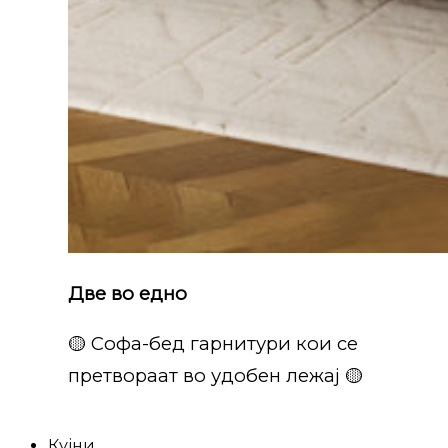
Две во едно
🟡 Софа-бед гарнитури кои се
претвораат во удобен лежај 🟡
Кујни