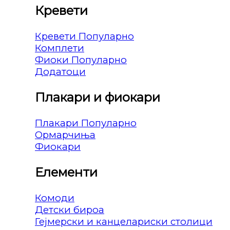
Кревети
Кревети
Комплети
Фиоки
Додатоци
Плакари и фиокари
Плакари
Ормарчиња
Фиокари
Елементи
Комоди
Детски бироа
Гејмерски и канцелариски столици