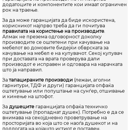
додатоците и компонентите кои имаат ограничен
рок на траење.
За да може гаранцијата да биде искористена,
корисникот најпрво треба да ги почитува
правилата на користење на производите
.
Алмак не презема одговорност доколку
производите се оштетени при качување на
мебелот во домовите бидејќи обврската за
качување на мебел е на купувачот. Секој купувач
при доставата на врата проверува дали
производот е исправен и одговара на нарачката
што ја направил.
За
тапацираните производи
(лежаи, аголни
гарнитури, ТДФ и други) гаранцијата опфаќа
оштетување или попуштање на сунѓер, отшивање
и кинење на штофот.
За
душеците
гаранцијата опфаќа техничко
оштетување (пропаднат душек). Потребно е да се
внимава на секојдневно проветрување на
просторијата во која што се наоѓа душекот и на
подлогата на којaшто истиот е поставен.