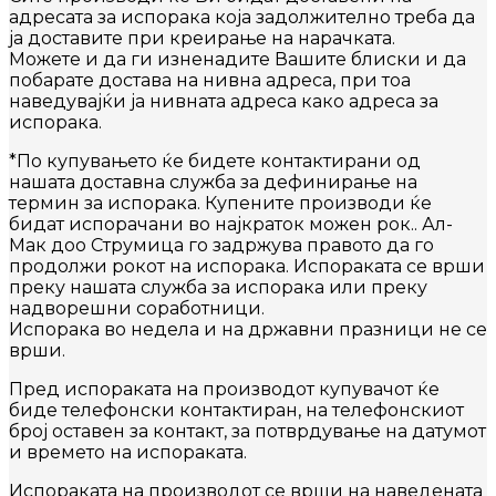
адресата за испорака која задолжително треба да
ја доставите при креирање на нарачката.
Можете и да ги изненадите Вашите блиски и да
побарате достава на нивна адреса, при тоа
наведувајќи ја нивната адреса како адреса за
испорака.
*По купувањето ќе бидете контактирани од
нашата доставна служба за дефинирање на
термин за испорака. Купените производи ќе
бидат испорачани во најкраток можен рок.. Ал-
Мак доо Струмица го задржува правото да го
продолжи рокот на испорака. Испораката се врши
преку нашата служба за испорака или преку
надворешни соработници.
Испорака во недела и на државни празници не се
врши.
Пред испораката на производот купувачот ќе
биде телефонски контактиран, на телефонскиот
број оставен за контакт, за потврдување на датумот
и времето на испораката.
Испораката на производот се врши на наведената