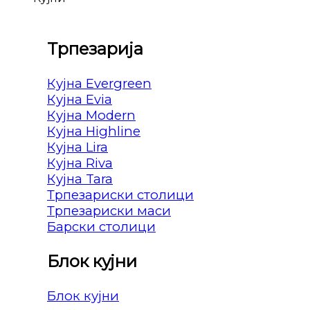
Трпезарија
Кујна Evergreen
Кујна Evia
Кујна Modern
Кујна Highline
Кујна Lira
Кујна Riva
Кујна Tara
Трпезариски столици
Трпезариски маси
Барски столици
Блок кујни
Блок кујни