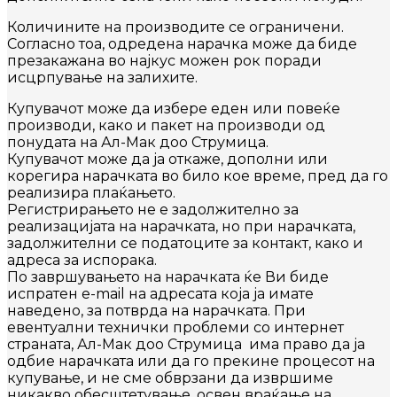
Количините на производите се ограничени.
Согласно тоа, одредена нарачка може да биде
презакажанa во најкус можен рок поради
исцрпување на залихите.
Купувачот може да избере еден или повеќе
производи, како и пакет на производи од
понудата на Ал-Мак доо Струмица.
Купувачот може да ја откаже, дополни или
корегира нарачката во било кое време, пред да го
реализира плаќањето.
Регистрирањето не е задолжително за
реализацијата на нарачката, но при нарачката,
задолжителни се податоците за контакт, како и
адреса за испорака.
По завршувањето на нарачката ќе Ви биде
испратен e-mail на адресата која ја имате
наведено, за потврда на нарачката. При
евентуални технички проблеми со интернет
страната, Ал-Мак доо Струмица има право да ја
одбие нарачката или да го прекине процесот на
купување, и не сме обврзани да извршиме
никакво обесштетување, освен враќање на