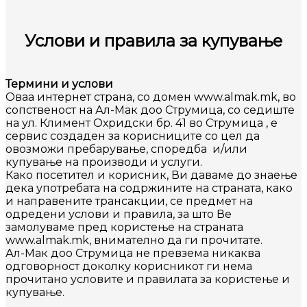
Услови и правила за купување
Термини и услови
Оваа интернет страна, со домен www.
almak
.mk, во
сопственост на Ал-Мак доо Струмица, со седиште
на ул. Климент Охридски бр. 41 во Струмица , е
сервис создаден за корисниците со цел да
овозможи пребарување, споредба и/или
купување на производи и услуги.
Како посетител и корисник, Ви даваме до знаење
дека употребата на содржините на страната, како
и направените трансакции, се предмет на
одредени услови и правила, за што Ве
замолуваме пред користење на страната
www.
almak
.mk, внимателно да ги прочитате.
Ал-Мак доо Струмица не превзема никаква
одговорност доколку корисникот ги нема
прочитано условите и правилата за користење и
купување.