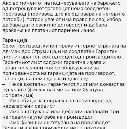
Ако во моментот на поднесувањето на барањето
од потрошувачот трговецот нема соодветен
производ (производ што ќе одговара на неговите
потреби), потрошувачот има право по свој избор
да бара да го раскине договорот и да бара
враќање на платениот паричен износ.
Гаранција
Секој производ, купен преку интернет страната на
Ал-Мак доо Струмица, има соодветен Гарантен
лист и гарантен рок одреден од производителот.
Гарантниот лист содржи гарантна изјава и
гарантни услови кои се обврзувачки за
полноважноста на гаранцијата на производот.
Гаранцијата нема да важи доколку:
– Не се достапни гарантниот лист или доказот за
купување (фискална сметка или Фактура-
испратница)
– Има обиди за поправка на производот од
неовластени сервиси
– Има оштетувања или дефекти настанати при
неправилна употреба на производот
– Има физички оштетувања на производот
Гаранцијата на производот не ги покрива