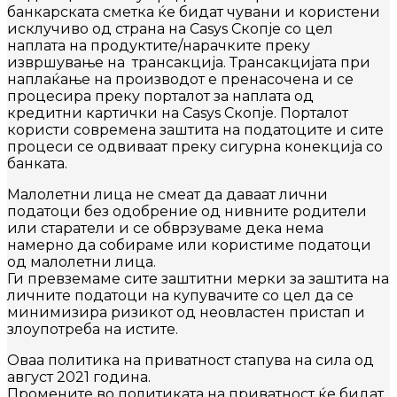
банкарската сметка ќе бидат чувани и користени
исклучиво од страна на
Casys
Скопје со цел
наплата на продуктите/нарачките преку
извршување на трансакција. Трансакцијата при
наплаќање на производот е пренасочена и се
процесира преку порталот за наплата од
кредитни картички на Casys Скопје. Порталот
користи современа заштита на податоците и сите
процеси се одвиваат преку сигурна конекција со
банката.
Малолетни лица не смеат да даваат лични
податоци без одобрение од нивните родители
или старатели и се обврзуваме дека нема
намерно да собираме или користиме податоци
од малолетни лица.
Ги превземаме сите заштитни мерки за заштита на
личните податоци на купувачите со цел да се
минимизира ризикот од неовластен пристап и
злоупотреба на истите.
Оваа политика на приватност стапува на сила од
август 2021 година.
Промените во политиката на приватност ќе бидат