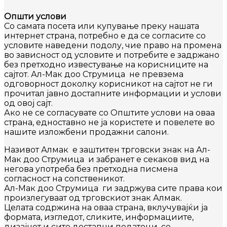
Општи услови
Со самата посета или купување преку нашата
интернет страна, потребно е да се согласите со
условите наведени подолу, чие право на промена
во зависност од условите и потребите е задржано
без претходно известување на корисниците на
сајтот. Ал-Мак доо Струмица не превзема
одговорност доколку корисникот на сајтот не ги
прочитал јавно достапните информации и услови
од овој сајт.
Ако не се согласувате со Општите услови на оваа
страна, едноставно не ја користете и повелете во
нашите изложбени продажни салони.
Називот Алмак е заштитен трговски знак на Ал-
Мак доо Струмица и забранет е секаков вид на
негова употреба без претходна писмена
согласност на сопственикот.
Ал-Мак доо Струмица ги задржува сите права кои
произлегуваат од трговскиот знак Алмак.
Целата содржина на оваа страна, вклучувајќи ја
формата, изгледот, сликите, информациите,
дизајнот и сите достапни податоци, се