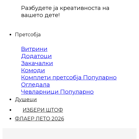
Разбудете ја креативноста на
вашето дете!
Претсобја
Витрини
Додатоци
Закачалки
Комоди
Комплети претсобја
Огледала
Чевларници
Душеци
ИЗБЕРИ ШТОФ
ФЛАЕР ЛЕТО 2026