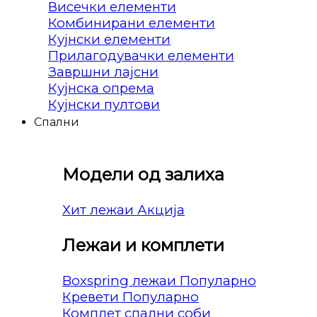
Висечки елементи
Комбинирани елементи
Кујнски елементи
Прилагодувачки елементи
Завршни лајсни
Кујнска опрема
Кујнски пултови
Спални
Модели од залиха
Хит лежаи
Лежаи и комплети
Boxspring лежаи
Кревети
Комплет спални соби