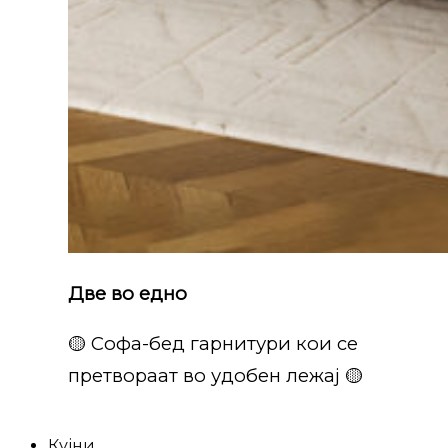
Две во едно
🟡 Софа-бед гарнитури кои се
претвораат во удобен лежај 🟡
Кујни