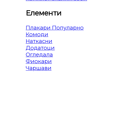
Елементи
Плакари
Комоди
Наткасни
Додатоци
Огледала
Фиокари
Чаршави