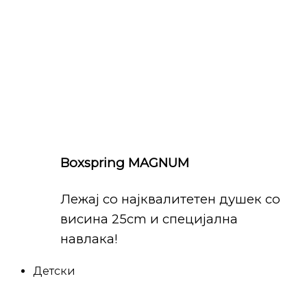
Boxspring MAGNUM
Лежај со најквалитетен душек со
висина 25cm и специјална
навлака!
Детски