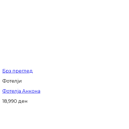
Брз преглед
Фотелји
Фотелја Анкона
18,990
ден