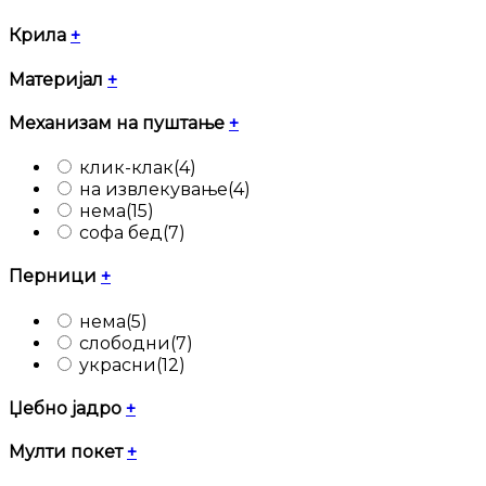
Крила
+
Материјал
+
Механизам на пуштање
+
клик-клак
(4)
на извлекување
(4)
нема
(15)
софа бед
(7)
Перници
+
нема
(5)
слободни
(7)
украсни
(12)
Џебно јадро
+
Мулти покет
+