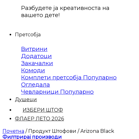
Разбудете ја креативноста на
вашето дете!
Претсобја
Витрини
Додатоци
Закачалки
Комоди
Комплети претсобја
Огледала
Чевларници
Душеци
ИЗБЕРИ ШТОФ
ФЛАЕР ЛЕТО 2026
Почетна
/
Продукт Штофови
/
Arizona Black
Филтрирај производи