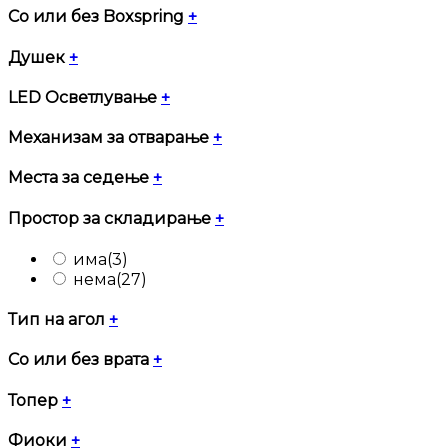
Со или без Boxspring
+
Душек
+
LED Осветлување
+
Механизам за отварање
+
Места за седење
+
Простор за складирање
+
има
(3)
нема
(27)
Тип на агол
+
Со или без врата
+
Топер
+
Фиоки
+