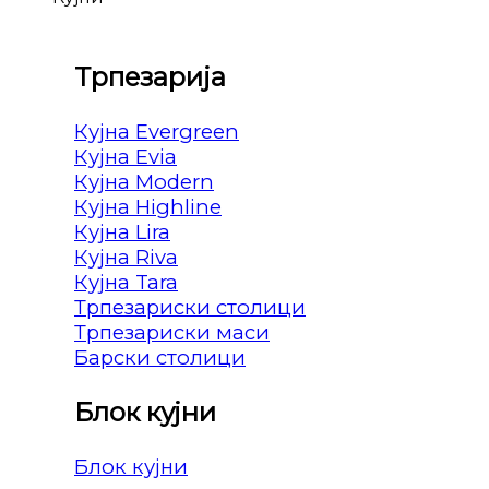
Трпезарија
Кујна Evergreen
Кујна Evia
Кујна Modern
Кујна Highline
Кујна Lira
Кујна Riva
Кујна Tara
Трпезариски столици
Трпезариски маси
Барски столици
Блок кујни
Блок кујни