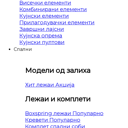
Висечки елементи
Комбинирани елементи
Кујнски елементи
Прилагодувачки елементи
Завршни лајсни
Кујнска опрема
Кујнски пултови
Спални
Модели од залиха
Хит лежаи
Лежаи и комплети
Boxspring лежаи
Кревети
Комплет спални соби