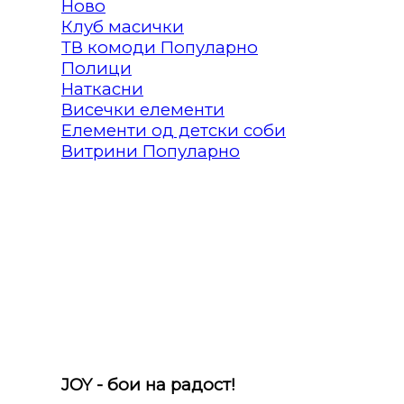
Клуб масички
ТВ комоди
Полици
Наткасни
Висечки елементи
Елементи од детски соби
Витрини
JOY - бои на радост!