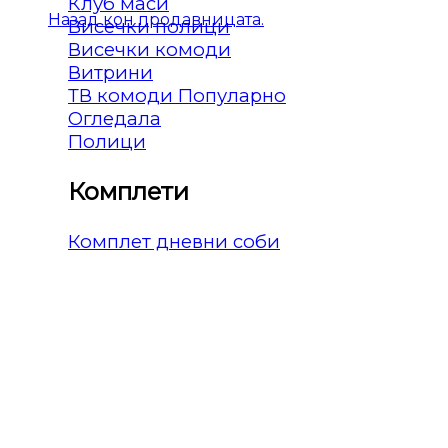
Клуб маси
Назад кон продавницата.
Висечки полици
Висечки комоди
Витрини
ТВ комоди
Огледала
Полици
Комплети
Комплет дневни соби