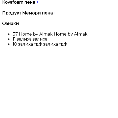
Kovafoam пена
+
Продукт Мемори пена
+
Ознаки
37
Home by Almak
Home by Almak
11
залиха
залиха
10
залиха тдф
залиха тдф