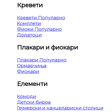
Кревети
Кревети
Комплети
Фиоки
Додатоци
Плакари и фиокари
Плакари
Ормарчиња
Фиокари
Елементи
Комоди
Детски бироа
Гејмерски и канцелариски столици