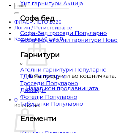
Хит гарнитури
Барај
за:
Софа бед
ФЛАЕР ЛЕТО 2026
Логин / Регистрирај се
Софа-бед троседи
Кошничка /
0
ден
0
Софа-бед аголни гарнитури
Гарнитури
Аголни гарнитури
Нема продукти во кошничката.
ТДФ
Троседи
Назад кон продавницата.
Двоседи
Фотелји
0
Табуретки
Кошничка
Елементи