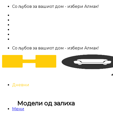
Skip
Со љубов за вашиот дом - избери Алмак!
to
За нас
content
Салони за мебел
Штофови
Најчести прашања
Контакт
Со љубов за вашиот дом - избери Алмак!
Дневни
Модели од залиха
Мени