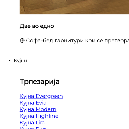
Две во едно
🟡 Софа-бед гарнитури кои се претвора
Кујни
Трпезарија
Кујна Evergreen
Кујна Evia
Кујна Modern
Кујна Highline
Кујна Lira