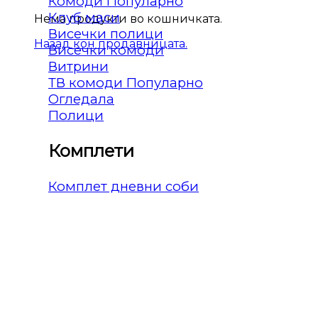
Комоди
Клуб маси
Нема продукти во кошничката.
Висечки полици
Назад кон продавницата.
Висечки комоди
Витрини
ТВ комоди
Огледала
Полици
Комплети
Комплет дневни соби