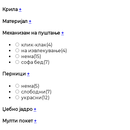
Крила
+
Материјал
+
Механизам на пуштање
+
клик-клак
(4)
на извлекување
(4)
нема
(15)
софа бед
(7)
Перници
+
нема
(5)
слободни
(7)
украсни
(12)
Џебно јадро
+
Мулти покет
+