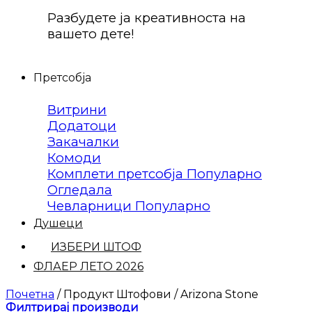
Разбудете ја креативноста на
вашето дете!
Претсобја
Витрини
Додатоци
Закачалки
Комоди
Комплети претсобја
Огледала
Чевларници
Душеци
ИЗБЕРИ ШТОФ
ФЛАЕР ЛЕТО 2026
Почетна
/
Продукт Штофови
/
Arizona Stone
Филтрирај производи