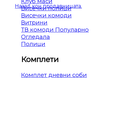
Клуб маси
Назад кон продавницата.
Висечки полици
Висечки комоди
Витрини
ТВ комоди
Огледала
Полици
Комплети
Комплет дневни соби