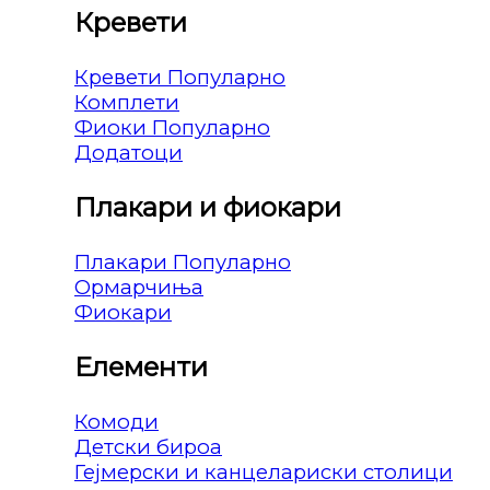
Кревети
Кревети
Комплети
Фиоки
Додатоци
Плакари и фиокари
Плакари
Ормарчиња
Фиокари
Елементи
Комоди
Детски бироа
Гејмерски и канцелариски столици