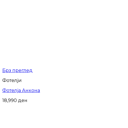
Брз преглед
Фотелји
Фотелја Анкона
18,990
ден