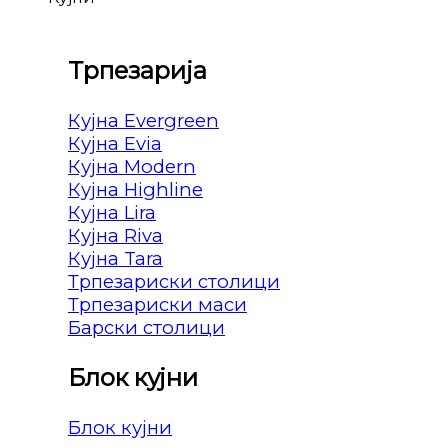
Трпезарија
Кујна Evergreen
Кујна Evia
Кујна Modern
Кујна Highline
Кујна Lira
Кујна Riva
Кујна Tara
Трпезариски столици
Трпезариски маси
Барски столици
Блок кујни
Блок кујни