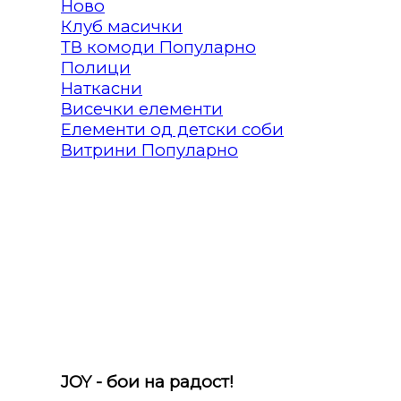
Клуб масички
ТВ комоди
Полици
Наткасни
Висечки елементи
Елементи од детски соби
Витрини
JOY - бои на радост!