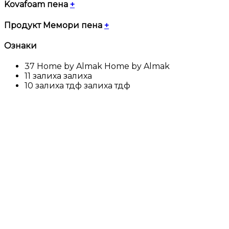
Kovafoam пена
+
Продукт Мемори пена
+
Ознаки
37
Home by Almak
Home by Almak
11
залиха
залиха
10
залиха тдф
залиха тдф