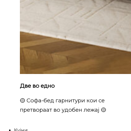
Две во едно
🟡 Софа-бед гарнитури кои се
претвораат во удобен лежај 🟡
Кујни