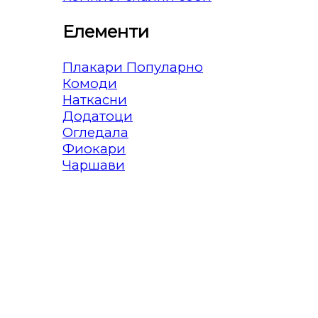
Елементи
Плакари
Комоди
Наткасни
Додатоци
Огледала
Фиокари
Чаршави