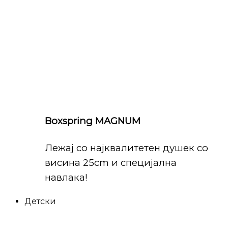
Boxspring MAGNUM
Лежај со најквалитетен душек со
висина 25cm и специјална
навлака!
Детски