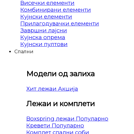
Висечки елементи
Комбинирани елементи
Кујнски елементи
Прилагодувачки елементи
Завршни лајсни
Кујнска опрема
Кујнски пултови
Спални
Модели од залиха
Хит лежаи
Лежаи и комплети
Boxspring лежаи
Кревети
Комплет спални соби