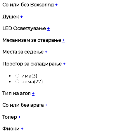
Со или без Boxspring
+
Душек
+
LED Осветлување
+
Механизам за отварање
+
Места за седење
+
Простор за складирање
+
има
(3)
нема
(27)
Тип на агол
+
Со или без врата
+
Топер
+
Фиоки
+