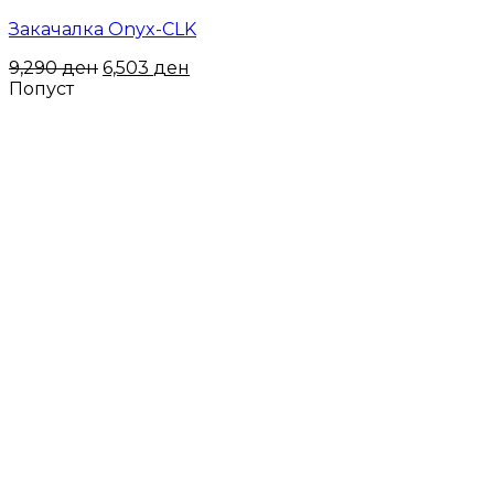
Закачалка Onyx-CLK
9,290
ден
6,503
ден
Попуст