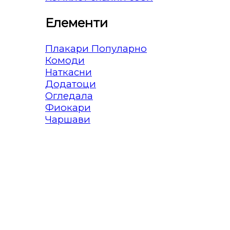
Елементи
Плакари
Комоди
Наткасни
Додатоци
Огледала
Фиокари
Чаршави