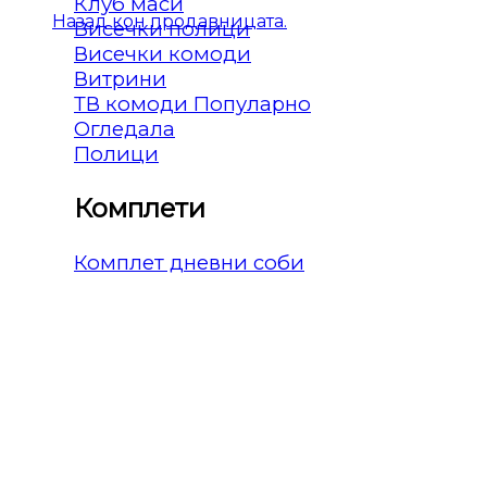
Клуб маси
Назад кон продавницата.
Висечки полици
Висечки комоди
Витрини
ТВ комоди
Огледала
Полици
Комплети
Комплет дневни соби