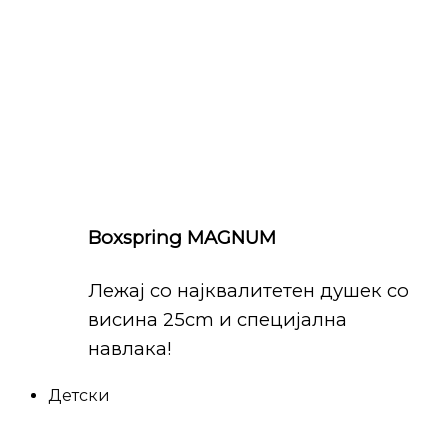
Boxspring MAGNUM
Лежај со најквалитетен душек со
висина 25cm и специјална
навлака!
Детски