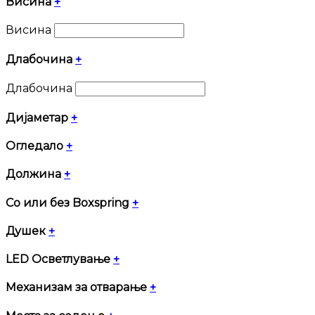
Висина
+
Висина
Длабочина
+
Длабочина
Дијаметар
+
Огледало
+
Должина
+
Со или без Boxspring
+
Душек
+
LED Осветлување
+
Механизам за отварање
+