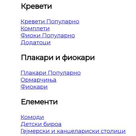
Кревети
Кревети
Комплети
Фиоки
Додатоци
Плакари и фиокари
Плакари
Ормарчиња
Фиокари
Елементи
Комоди
Детски бироа
Гејмерски и канцелариски столици