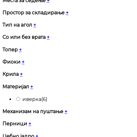
Места за седење
+
Простор за складирање
+
Тип на агол
+
Со или без врата
+
Топер
+
Фиоки
+
Крила
+
Материјал
+
иверка
(6)
Механизам на пуштање
+
Перници
+
Џебно јадро
+