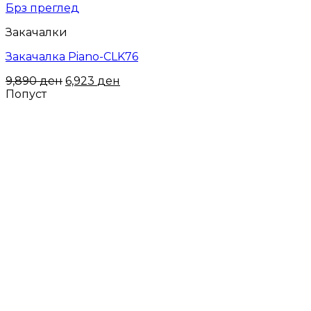
Брз преглед
Закачалки
Закачалка Piano-CLK76
9,890
ден
6,923
ден
Попуст