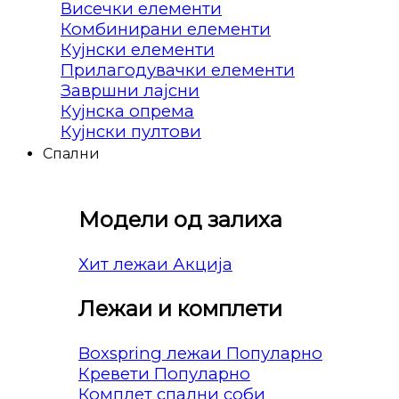
Висечки елементи
Комбинирани елементи
Кујнски елементи
Прилагодувачки елементи
Завршни лајсни
Кујнска опрема
Кујнски пултови
Спални
Модели од залиха
Хит лежаи
Лежаи и комплети
Boxspring лежаи
Кревети
Комплет спални соби