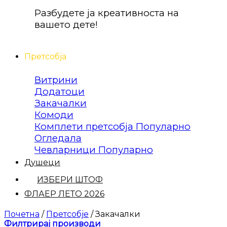
Разбудете ја креативноста на
вашето дете!
Претсобја
Витрини
Додатоци
Закачалки
Комоди
Комплети претсобја
Огледала
Чевларници
Душеци
ИЗБЕРИ ШТОФ
ФЛАЕР ЛЕТО 2026
Почетна
/
Претсобје
/
Закачалки
Филтрирај производи