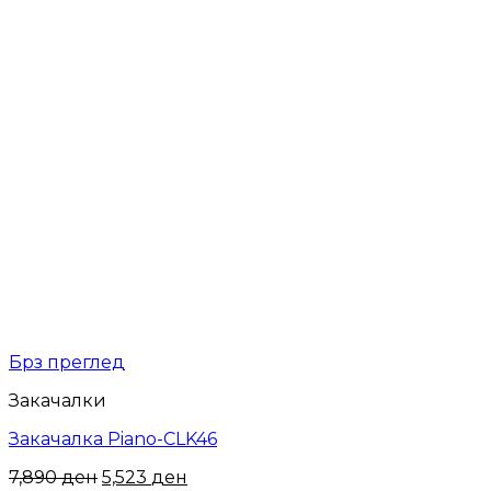
Брз преглед
Закачалки
Закачалка Piano-CLK46
7,890
ден
5,523
ден