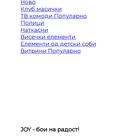
Клуб масички
ТВ комоди
Полици
Наткасни
Висечки елементи
Елементи од детски соби
Витрини
JOY - бои на радост!