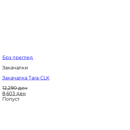
Брз преглед
Закачалки
Закачалка Tara-CLK
12,290
ден
8,603
ден
Попуст