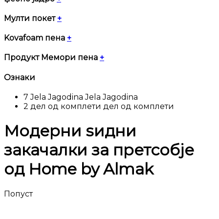
Мулти покет
+
Kovafoam пена
+
Продукт Мемори пена
+
Ознаки
7
Jela Jagodina
Jela Jagodina
2
дел од комплети
дел од комплети
Модерни ѕидни
закачалки за претсобје
од Home by Almak
Попуст