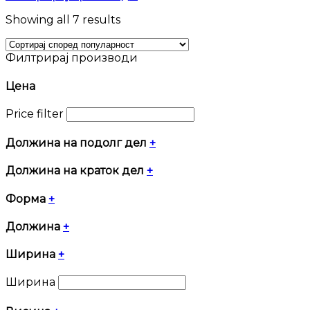
Sorted
Showing all 7 results
by
popularity
Филтрирај производи
Цена
Price filter
Должина на подолг дел
+
Должина на краток дел
+
Форма
+
Должина
+
Ширина
+
Ширина