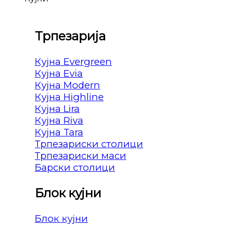
Трпезарија
Кујна Evergreen
Кујна Evia
Кујна Modern
Кујна Highline
Кујна Lira
Кујна Riva
Кујна Tara
Трпезариски столици
Трпезариски маси
Барски столици
Блок кујни
Блок кујни