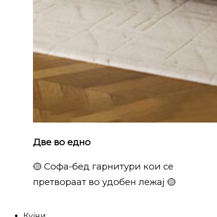
Две во едно
🟡 Софа-бед гарнитури кои се
претвораат во удобен лежај 🟡
Кујни