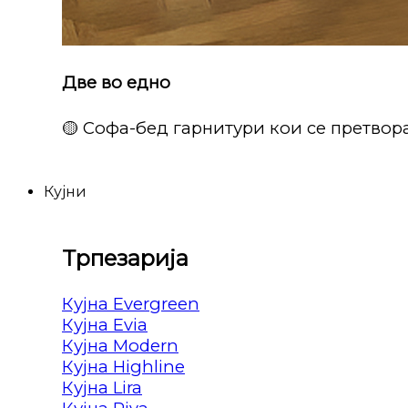
Две во едно
🟡 Софа-бед гарнитури кои се претвора
Кујни
Трпезарија
Кујна Evergreen
Кујна Evia
Кујна Modern
Кујна Highline
Кујна Lira