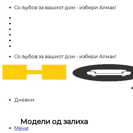
Skip
Со љубов за вашиот дом - избери Алмак!
to
За нас
content
Салони за мебел
Штофови
Најчести прашања
Контакт
Со љубов за вашиот дом - избери Алмак!
Дневни
Модели од залиха
Мени