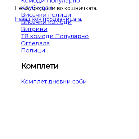
Комоди
Клуб маси
Нема продукти во кошничката.
Висечки полици
Назад кон продавницата.
Висечки комоди
Витрини
ТВ комоди
Огледала
Полици
Комплети
Комплет дневни соби