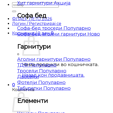
Хит гарнитури
Барај
за:
Софа бед
ФЛАЕР ЛЕТО 2026
Логин / Регистрирај се
Софа-бед троседи
Кошничка /
0
ден
0
Софа-бед аголни гарнитури
Гарнитури
Аголни гарнитури
Нема продукти во кошничката.
ТДФ
Троседи
Назад кон продавницата.
Двоседи
Фотелји
0
Табуретки
Кошничка
Елементи