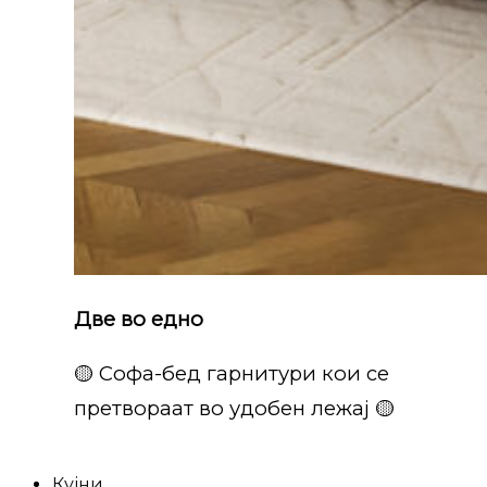
Две во едно
🟡 Софа-бед гарнитури кои се
претвораат во удобен лежај 🟡
Кујни