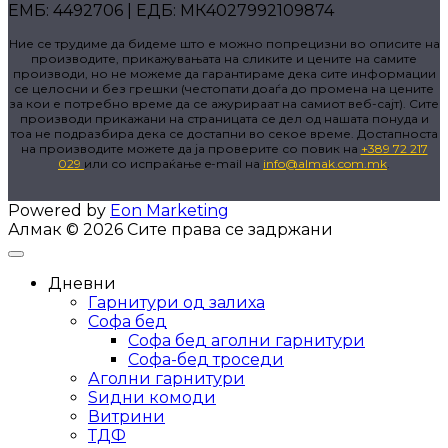
ЕМБ: 4492706 | ЕДБ: МК4027992109874
Ние се трудиме да бидеме што е можно попрецизни во описите на
производите, прикажувањата на сликите и цените на самите
производи, но не можеме да гарантираме дека сите информации
се целосни и без грешки (честопати доаѓа до промена на цените
за кои е потребно време да се ажурираат на самиот веб-сајт). Сите
производи прикажани на страницата се дел од нашата понуда и
тоа не подразбира дека се достапни во секое време. Достапноста
на производите можете да ја проверите со повик на
+389 72 217
029
или со испраќање e-mail на
info@almak.com.mk
.
Powered by
Eon Marketing
Алмак © 2026 Сите права се задржани
Дневни
Гарнитури од залиха
Софа бед
Софа бед аголни гарнитури
Софа-бед троседи
Аголни гарнитури
Ѕидни комоди
Витрини
ТДФ