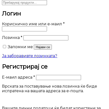
Логин
Задолжително
Корисничко име или е-маил
*
Задолжително
Лозинка
*
Запомни ме
Најави се
Ја заборавивте лозинката?
Регистрирај се
Задолжително
Е-маил адреса
*
Врската за поставување нова лозинка ќе биде
испратена на вашата адреса за е-пошта.
Вашите лични податоци ќе бидат користени за