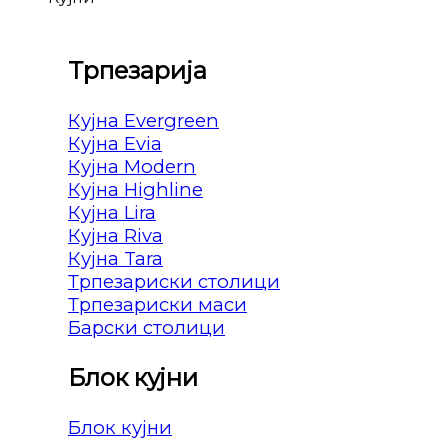
Трпезарија
Кујна Evergreen
Кујна Evia
Кујна Modern
Кујна Highline
Кујна Lira
Кујна Riva
Кујна Tara
Трпезариски столици
Трпезариски маси
Барски столици
Блок кујни
Блок кујни