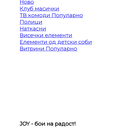
Клуб масички
ТВ комоди
Полици
Наткасни
Висечки елементи
Елементи од детски соби
Витрини
JOY - бои на радост!