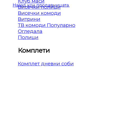
Клуб маси
Назад кон продавницата.
Висечки полици
Висечки комоди
Витрини
ТВ комоди
Огледала
Полици
Комплети
Комплет дневни соби