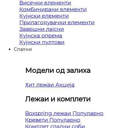
Висечки елементи
Комбинирани елементи
Кујнски елементи
Прилагодувачки елементи
Завршни лајсни
Кујнска опрема
Кујнски пултови
Спални
Модели од залиха
Хит лежаи
Лежаи и комплети
Boxspring лежаи
Кревети
Комплет спални соби