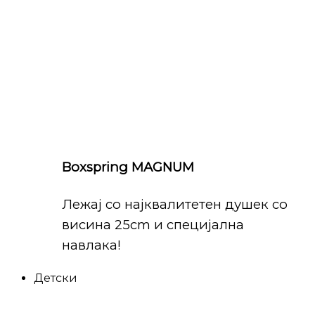
Boxspring MAGNUM
Лежај со најквалитетен душек со
висина 25cm и специјална
навлака!
Детски