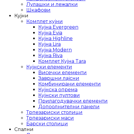
Лулашки и лежалки
Шкафови
Кујни
Комплет кујни
Кујна Evergreen
Кујна Evia
Кујна Highline
Кујна Lira
Кујна Modern
Кујна Riva
Комплет Кујна Tara
Кујнски елементи
Висечки елементи
Завршни лајсни
Комбинирани елементи
Кујнска опрема
Кујнски пултови
Прилагодувачки елементи
Допоолнителни панели
Трпезариски столици
Трпезариски маси
Барски столици
Спални