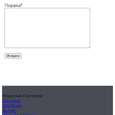
Порака*
Корисни Линкови
Почетна
Штофови
За Нас