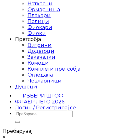
Наткасни
Ормарчиња
Плакари
Полици
Фиокари
Фиоки
Претсобја
Витрини
Додатоци
Закачалки
Комоди
Комплети претсобја
Огледала
Чевларници
Душеци
ИЗБЕРИ ШТОФ
ФЛАЕР ЛЕТО 2026
Логин / Регистрирај се
Барај
за:
Пребарувај
×