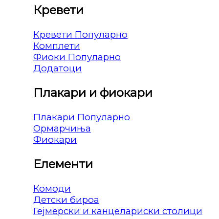
Кревети
Кревети
Комплети
Фиоки
Додатоци
Плакари и фиокари
Плакари
Ормарчиња
Фиокари
Елементи
Комоди
Детски бироа
Гејмерски и канцелариски столици