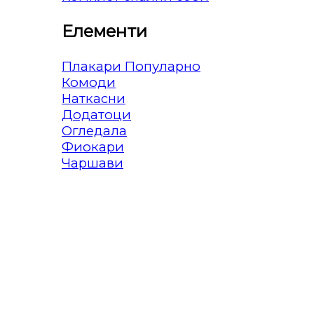
Елементи
Плакари
Комоди
Наткасни
Додатоци
Огледала
Фиокари
Чаршави