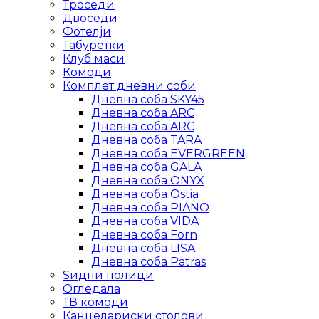
Троседи
Двоседи
Фотелји
Табуретки
Клуб маси
Комоди
Комплет дневни соби
Дневна соба SKY45
Дневна соба ARC
Дневна соба ARC
Дневна соба TARA
Дневна соба EVERGREEN
Дневна соба GALA
Дневна соба ONYX
Дневна соба Ostia
Дневна соба PIANO
Дневна соба VIDA
Дневна соба Forn
Дневна соба LISA
Дневна соба Patras
Ѕидни полици
Огледала
ТВ комоди
Канцелариски столови