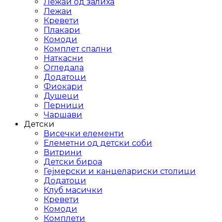
Лежаи од залиха
Лежаи
Кревети
Плакари
Комоди
Комплет спални
Наткасни
Огледала
Додатоци
Фиокари
Душеци
Перници
Чаршави
Детски
Висечки елементи
Елеметни од детски соби
Витрини
Детски бироа
Гејмерски и канцелариски столици
Додатоци
Клуб масички
Кревети
Комоди
Комплети