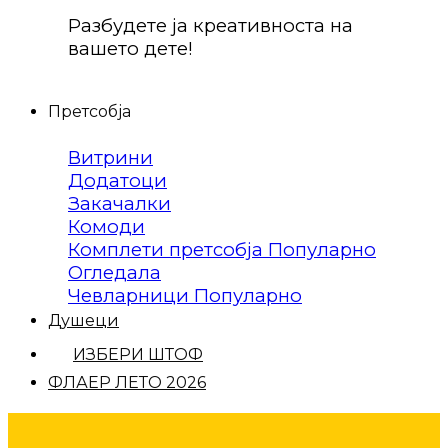
Разбудете ја креативноста на
вашето дете!
Претсобја
Витрини
Додатоци
Закачалки
Комоди
Комплети претсобја
Огледала
Чевларници
Душеци
ИЗБЕРИ ШТОФ
ФЛАЕР ЛЕТО 2026