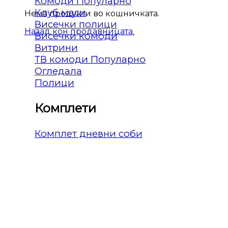
Комоди
Клуб маси
Нема продукти во кошничката.
Висечки полици
Назад кон продавницата.
Висечки комоди
Витрини
ТВ комоди
Огледала
Полици
Комплети
Комплет дневни соби