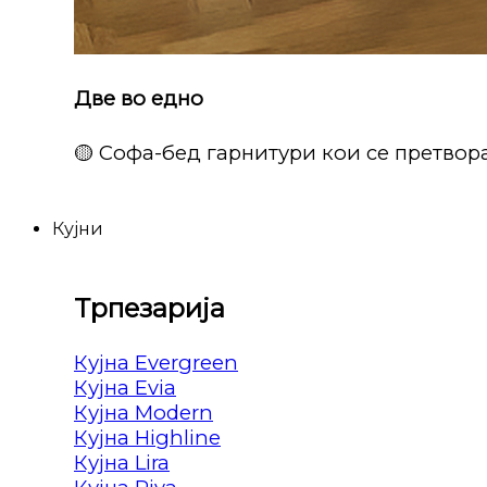
Две во едно
🟡 Софа-бед гарнитури кои се претвора
Кујни
Трпезарија
Кујна Evergreen
Кујна Evia
Кујна Modern
Кујна Highline
Кујна Lira