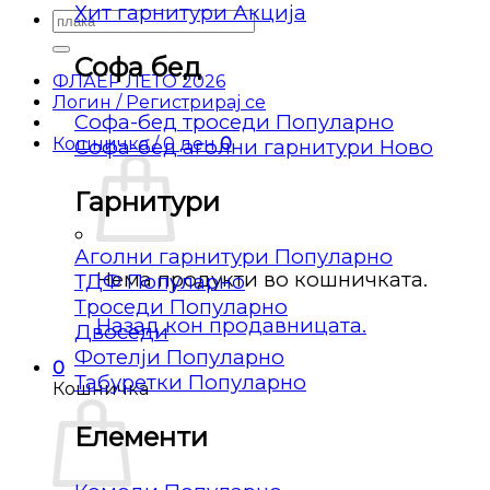
Хит гарнитури
Барај
за:
Софа бед
ФЛАЕР ЛЕТО 2026
Логин / Регистрирај се
Софа-бед троседи
Кошничка /
0
ден
0
Софа-бед аголни гарнитури
Гарнитури
Аголни гарнитури
Нема продукти во кошничката.
ТДФ
Троседи
Назад кон продавницата.
Двоседи
Фотелји
0
Табуретки
Кошничка
Елементи