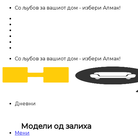
Skip
Со љубов за вашиот дом - избери Алмак!
to
За нас
content
Салони за мебел
Штофови
Најчести прашања
Контакт
Со љубов за вашиот дом - избери Алмак!
Дневни
Модели од залиха
Мени