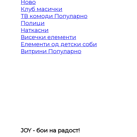
Клуб масички
ТВ комоди
Полици
Наткасни
Висечки елементи
Елементи од детски соби
Витрини
JOY - бои на радост!