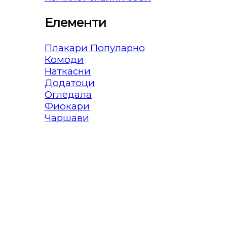
Елементи
Плакари
Комоди
Наткасни
Додатоци
Огледала
Фиокари
Чаршави