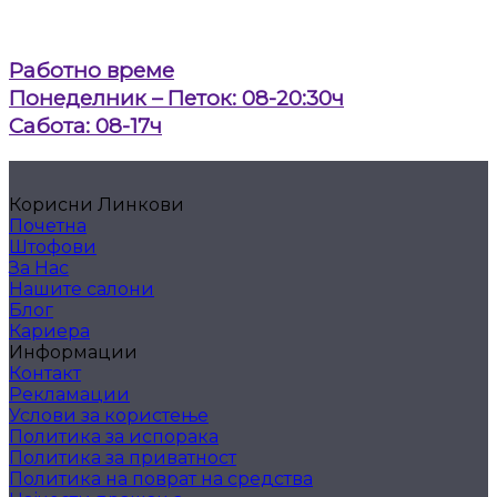
Работно време
Понеделник – Петок: 08-20:30ч
Сабота: 08-17ч
Корисни Линкови
Почетна
Штофови
За Нас
Нашите салони
Блог
Кариера
Информации
Контакт
Рекламации
Услови за користење
Политика за испорака
Политика за приватност
Политика на поврат на средства