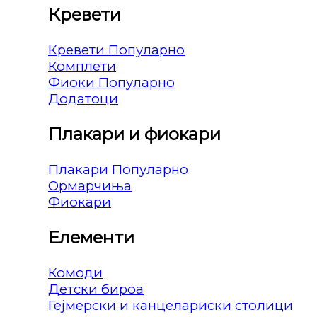
Кревети
Кревети
Комплети
Фиоки
Додатоци
Плакари и фиокари
Плакари
Ормарчиња
Фиокари
Елементи
Комоди
Детски бироа
Гејмерски и канцелариски столици