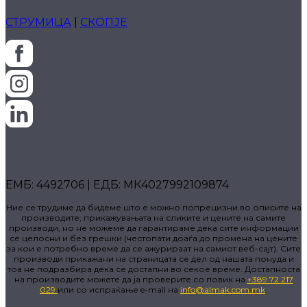
СТРУМИЦА
|
СКОПЈЕ
ЕМБ: 4492706 | ЕДБ: МК4027992109874
Ние се трудиме да бидеме што е можно попрецизни во описите на
производите, прикажувањата на сликите и цените на самите
производи, но не можеме да гарантираме дека сите информации
се целосни и без грешки (честопати доаѓа до промена на цените
за кои е потребно време да се ажурираат на самиот веб-сајт). Сите
производи прикажани на страницата се дел од нашата понуда и
тоа не подразбира дека се достапни во секое време. Достапноста
на производите можете да ја проверите со повик на
+389 72 217
029
или со испраќање e-mail на
info@almak.com.mk
.