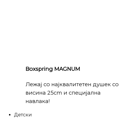
Boxspring MAGNUM
Лежај со најквалитетен душек со
висина 25cm и специјална
навлака!
Детски