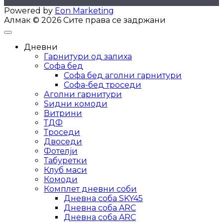
Powered by
Eon Marketing
Алмак © 2026 Сите права се задржани
Дневни
Гарнитури од залиха
Софа бед
Софа бед аголни гарнитури
Софа-бед троседи
Аголни гарнитури
Ѕидни комоди
Витрини
ТДФ
Троседи
Двоседи
Фотелји
Табуретки
Клуб маси
Комоди
Комплет дневни соби
Дневна соба SKY45
Дневна соба ARC
Дневна соба ARC