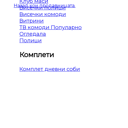
Клуб маси
Назад кон продавницата.
Висечки полици
Висечки комоди
Витрини
ТВ комоди
Огледала
Полици
Комплети
Комплет дневни соби