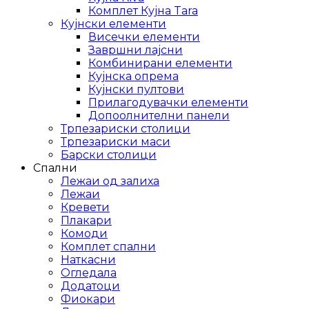
Комплет Кујна Tara
Кујнски елементи
Висечки елементи
Завршни лајсни
Комбинирани елементи
Кујнска опрема
Кујнски пултови
Прилагодувачки елементи
Допоолнителни панели
Трпезариски столици
Трпезариски маси
Барски столици
Спални
Лежаи од залиха
Лежаи
Кревети
Плакари
Комоди
Комплет спални
Наткасни
Огледала
Додатоци
Фиокари