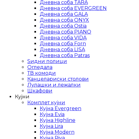
Дневна соба TARA
Дневна соба EVERGREEN
Дневна соба GALA
Дневна соба ONYX
Дневна соба Ostia
Дневна соба PIANO
Дневна соба VIDA
Дневна соба Forn
Дневна соба LISA
Дневна соба Patras
Ѕидни полици
Огледала
ТВ комоди
Канцелариски столови
Лулашки и лежалки
Шкафови
Кујни
Комплет кујни
Кујна Evergreen
Кујна Evia
Кујна Highline
Кујна Lira
Кујна Modern
Кујна Riva