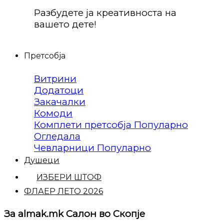
Разбудете ја креативноста на
вашето дете!
Претсобја
Витрини
Додатоци
Закачалки
Комоди
Комплети претсобја
Огледала
Чевларници
Душеци
ИЗБЕРИ ШТОФ
ФЛАЕР ЛЕТО 2026
За almak.mk Салон во Скопје