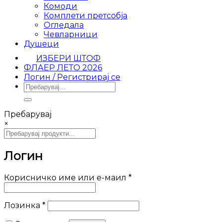
Комоди
Комплети претсобја
Огледала
Чевларници
Душеци
ИЗБЕРИ ШТОФ
ФЛАЕР ЛЕТО 2026
Логин / Регистрирај се
Барај
за:
Пребарувај
×
Логин
Задолжително
Корисничко име или е-маил
*
Задолжително
Лозинка
*