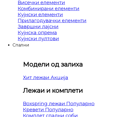
Висечки елементи
Комбинирани елементи
Кујнски елементи
Прилагодувачки елементи
Завршни лајсни
Кујнска опрема
Кујнски пултови
Спални
Модели од залиха
Хит лежаи
Лежаи и комплети
Boxspring лежаи
Кревети
Комплет спални соби