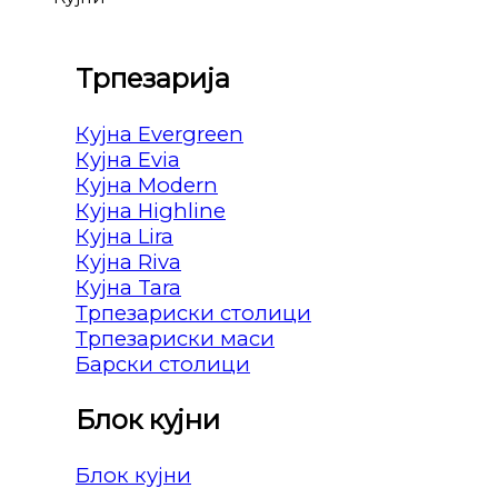
Трпезарија
Кујна Evergreen
Кујна Evia
Кујна Modern
Кујна Highline
Кујна Lira
Кујна Riva
Кујна Tara
Трпезариски столици
Трпезариски маси
Барски столици
Блок кујни
Блок кујни