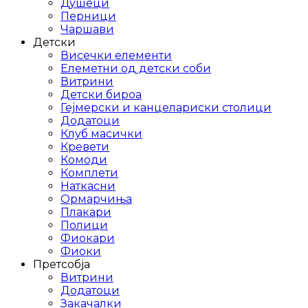
Душеци
Перници
Чаршави
Детски
Висечки елементи
Елеметни од детски соби
Витрини
Детски бироа
Гејмерски и канцелариски столици
Додатоци
Клуб масички
Кревети
Комоди
Комплети
Наткасни
Ормарчиња
Плакари
Полици
Фиокари
Фиоки
Претсобја
Витрини
Додатоци
Закачалки