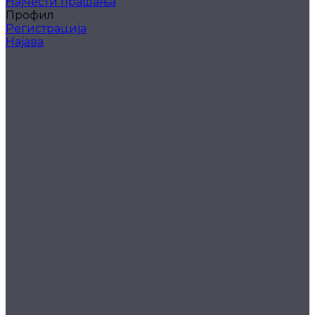
Најчести прашања
Профил
Регистрација
Најава