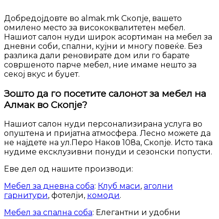
Добредојдовте во almak.mk Скопје, вашето
омилено место за висококвалитетен мебел.
Нашиот салон нуди широк асортиман на мебел за
дневни соби, спални, кујни и многу повеќе. Без
разлика дали реновирате дом или го барате
совршеното парче мебел, ние имаме нешто за
секој вкус и буџет.
Зошто да го посетите салонот за мебел на
Алмак во Скопје?
Нашиот салон нуди персонализирана услуга во
опуштена и пријатна атмосфера. Лесно можете да
не најдете на ул.Перо Наков 108а, Скопје. Исто така
нудиме ексклузивни понуди и сезонски попусти.
Еве дел од нашите производи:
Мебел за дневна соба
:
Клуб маси
,
аголни
гарнитури
, фотелји,
комоди
.
Мебел за спална соба
: Елегантни и удобни