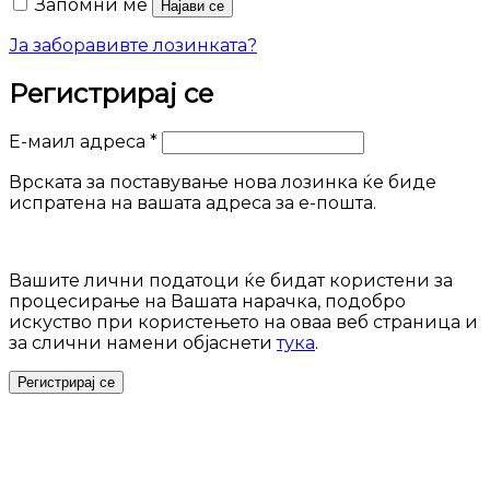
Запомни ме
Најави се
Ја заборавивте лозинката?
Регистрирај се
Задолжително
Е-маил адреса
*
Врската за поставување нова лозинка ќе биде
испратена на вашата адреса за е-пошта.
Вашите лични податоци ќе бидат користени за
процесирање на Вашата нарачка, подобро
искуство при користењето на оваа веб страница и
за слични намени објаснети
тука
.
Регистрирај се