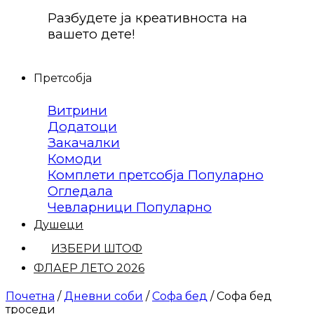
Разбудете ја креативноста на
вашето дете!
Претсобја
Витрини
Додатоци
Закачалки
Комоди
Комплети претсобја
Огледала
Чевларници
Душеци
ИЗБЕРИ ШТОФ
ФЛАЕР ЛЕТО 2026
Почетна
/
Дневни соби
/
Софа бед
/
Софа бед
троседи