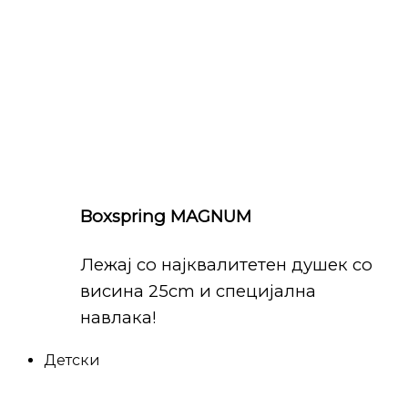
Boxspring MAGNUM
Лежај со најквалитетен душек со
висина 25cm и специјална
навлака!
Детски