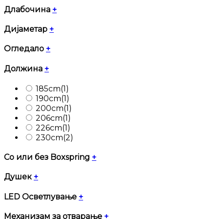
Длабочина
+
Дијаметар
+
Огледало
+
Должина
+
185cm
(1)
190cm
(1)
200cm
(1)
206cm
(1)
226cm
(1)
230cm
(2)
Со или без Boxspring
+
Душек
+
LED Осветлување
+
Механизам за отварање
+