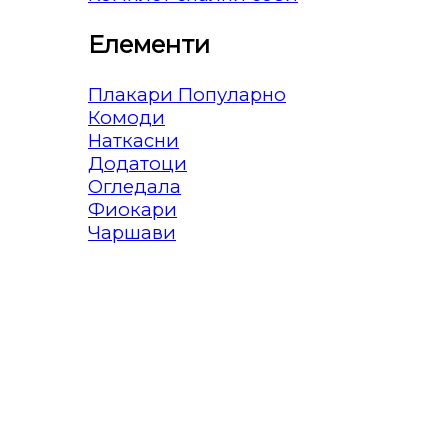
Елементи
Плакари
Комоди
Наткасни
Додатоци
Огледала
Фиокари
Чаршави