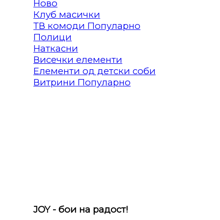
Клуб масички
ТВ комоди
Полици
Наткасни
Висечки елементи
Елементи од детски соби
Витрини
JOY - бои на радост!