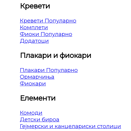
Кревети
Кревети
Комплети
Фиоки
Додатоци
Плакари и фиокари
Плакари
Ормарчиња
Фиокари
Елементи
Комоди
Детски бироа
Гејмерски и канцелариски столици