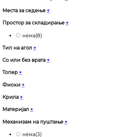
Места за седење
+
Простор за складирање
+
нема
(8)
Тип на агол
+
Со или без врата
+
Топер
+
Фиоки
+
Крила
+
Материјал
+
Механизам на пуштање
+
нема
(3)