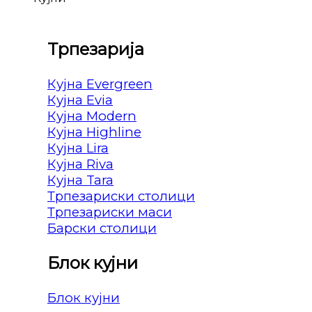
Трпезарија
Кујна Evergreen
Кујна Evia
Кујна Modern
Кујна Highline
Кујна Lira
Кујна Riva
Кујна Tara
Трпезариски столици
Трпезариски маси
Барски столици
Блок кујни
Блок кујни