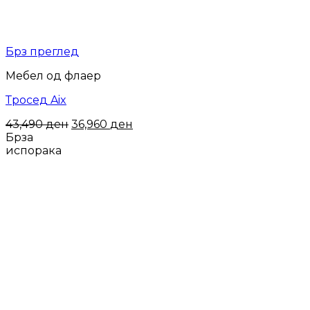
Брз преглед
Мебел од флаер
Тросед Aix
Original
Current
43,490
ден
36,960
ден
price
price
Брза
was:
is:
испорака
43,490 ден.
36,960 ден.