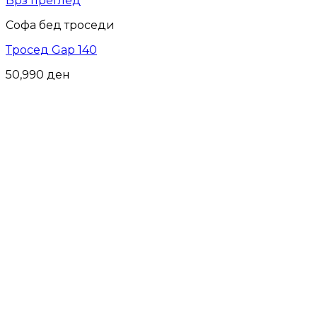
Брз преглед
Софа бед троседи
Тросед Gap 140
50,990
ден