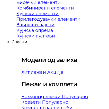
Висечки елементи
Комбинирани елементи
Кујнски елементи
Прилагодувачки елементи
Завршни лајсни
Кујнска опрема
Кујнски пултови
Спални
Модели од залиха
Хит лежаи
Лежаи и комплети
Boxspring лежаи
Кревети
Комплет спални соби