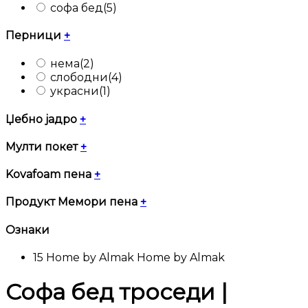
софа бед
(5)
Перници
+
нема
(2)
слободни
(4)
украсни
(1)
Џебно јадро
+
Мулти покет
+
Kovafoam пена
+
Продукт Мемори пена
+
Ознаки
15
Home by Almak
Home by Almak
Софа бед троседи |