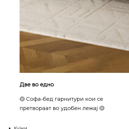
Две во едно
🟡 Софа-бед гарнитури кои се
претвораат во удобен лежај 🟡
Кујни