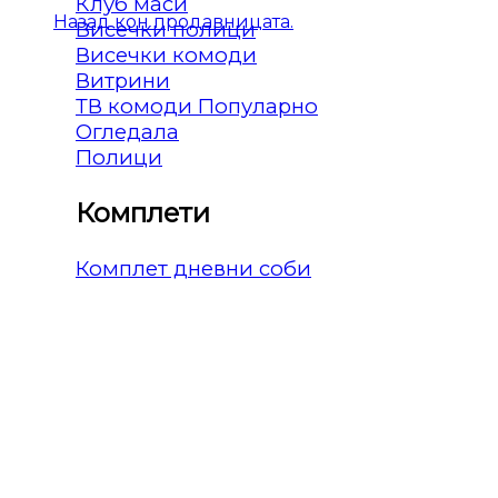
Клуб маси
Назад кон продавницата.
Висечки полици
Висечки комоди
Витрини
ТВ комоди
Огледала
Полици
Комплети
Комплет дневни соби