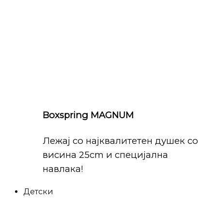
Boxspring MAGNUM
Лежај со најквалитетен душек со
висина 25cm и специјална
навлака!
Детски