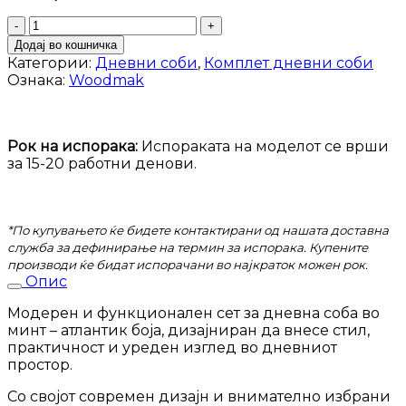
Сет
за
Додај во кошничка
дневна
Категории:
Дневни соби
,
Комплет дневни соби
соба
Ознака:
Woodmak
Мелиса
количина
Рок на испорака:
Испораката на моделот се врши
за 15-20 работни денови.
*По купувањето ќе бидете контактирани од нашата доставна
служба за дефинирање на термин за испорака. Купените
производи ќе бидат испорачани во најкраток можен рок.
Опис
Модерен и функционален сет за дневна соба во
минт – атлантик боја, дизајниран да внесе стил,
практичност и уреден изглед во дневниот
простор.
Со својот современ дизајн и внимателно избрани