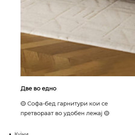
Две во едно
🟡 Софа-бед гарнитури кои се
претвораат во удобен лежај 🟡
Кујни