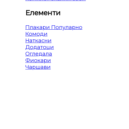
Елементи
Плакари
Комоди
Наткасни
Додатоци
Огледала
Фиокари
Чаршави