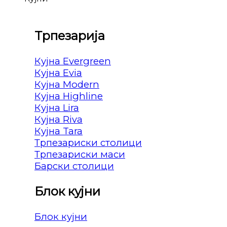
Трпезарија
Кујна Evergreen
Кујна Evia
Кујна Modern
Кујна Highline
Кујна Lira
Кујна Riva
Кујна Tara
Трпезариски столици
Трпезариски маси
Барски столици
Блок кујни
Блок кујни