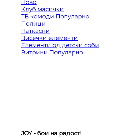
Клуб масички
ТВ комоди
Полици
Наткасни
Висечки елементи
Елементи од детски соби
Витрини
JOY - бои на радост!