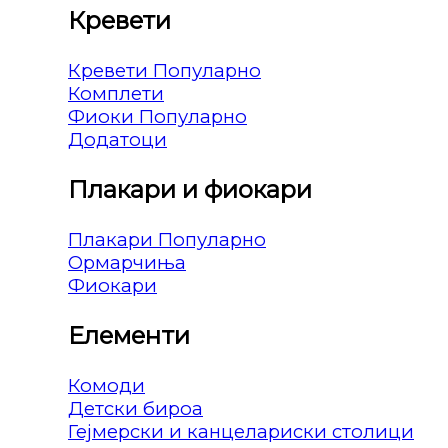
Кревети
Кревети
Комплети
Фиоки
Додатоци
Плакари и фиокари
Плакари
Ормарчиња
Фиокари
Елементи
Комоди
Детски бироа
Гејмерски и канцелариски столици