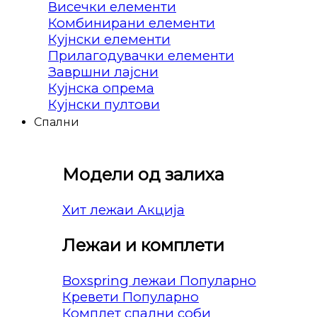
Висечки елементи
Комбинирани елементи
Кујнски елементи
Прилагодувачки елементи
Завршни лајсни
Кујнска опрема
Кујнски пултови
Спални
Модели од залиха
Хит лежаи
Лежаи и комплети
Boxspring лежаи
Кревети
Комплет спални соби