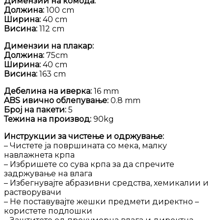
Димензии на комода:
Должина:
100 cm
Ширина:
40 cm
Висина:
112 cm
Димензии на плакар:
Должина:
75cm
Ширина:
40 cm
Висина:
163 cm
Дебелина на иверка:
16 mm
ABS ивично облепување:
0.8 mm
Број на пакети:
5
Тежина на производ:
90kg
Инструкции за чистење и одржување:
– Чистете ја површината со мека, малку
навлажнета крпа
– Избришете со сува крпа за да спречите
задржување на влага
– Избегнувајте абразивни средства, хемикалии и
растворувачи
– Не поставувајте жешки предмети директно –
користете подлошки