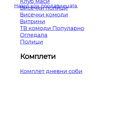
Клуб маси
Назад кон продавницата.
Висечки полици
Висечки комоди
Витрини
ТВ комоди
Огледала
Полици
Комплети
Комплет дневни соби