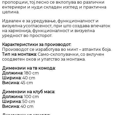
пропорции, тој лесно се вклопува во различни
ентериери и нуди складен изглед и практична
целина.
Идеален е за уредување, функционалност и
визуелна усогласеност, при што создава впечаток
на хармонија, функционалност и визуелна
уредност во просторот.
Карактеристики за производот:
Производот се изработува во минт – атлантик боја.
Тип на монтажа:
Само-склопувачки, со вклучен
соодветен оков и упатство за монтажа.
Димензии на тв комода:
Должина:
180 cm
Ширина:
40 cm
Висина:
45 cm
Димензии на клуб маса:
Должина:
100 cm
Ширина:
50 cm
Висина:
40 cm