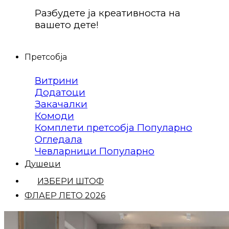
Разбудете ја креативноста на
вашето дете!
Претсобја
Витрини
Додатоци
Закачалки
Комоди
Комплети претсобја
Огледала
Чевларници
Душеци
ИЗБЕРИ ШТОФ
ФЛАЕР ЛЕТО 2026