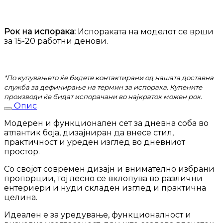
Сенто
количина
Рок на испорака:
Испораката на моделот се врши
за 15-20 работни денови.
*По купувањето ќе бидете контактирани од нашата доставна
служба за дефинирање на термин за испорака. Купените
производи ќе бидат испорачани во најкраток можен рок.
Опис
Модерен и функционален сет за дневна соба во
атлантик боја, дизајниран да внесе стил,
практичност и уреден изглед во дневниот
простор.
Со својот современ дизајн и внимателно избрани
пропорции, тој лесно се вклопува во различни
ентериери и нуди складен изглед и практична
целина.
Идеален е за уредување, функционалност и