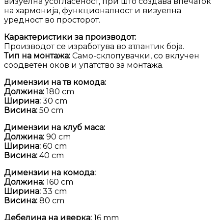
визуелна усогласеност, при што создава впечаток
на хармонија, функционалност и визуелна
уредност во просторот.
Карактеристики за производот:
Производот се изработува во атлантик боја.
Тип на монтажа:
Само-склопувачки, со вклучен
соодветен оков и упатство за монтажа.
Димензии на тв комода:
Должина:
180 cm
Ширина:
30 cm
Висина:
50 cm
Димензии на клуб маса:
Должина:
90 cm
Ширина:
60 cm
Висина:
40 cm
Димензии на комода:
Должина:
160 cm
Ширина:
33 cm
Висина:
80 cm
Дебелина на иверка:
16 mm