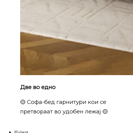
Две во едно
🟡 Софа-бед гарнитури кои се
претвораат во удобен лежај 🟡
Кујни