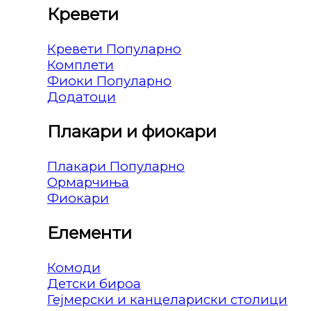
Кревети
Кревети
Комплети
Фиоки
Додатоци
Плакари и фиокари
Плакари
Ормарчиња
Фиокари
Елементи
Комоди
Детски бироа
Гејмерски и канцелариски столици