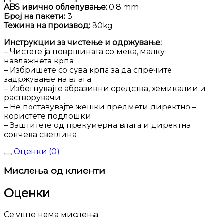
ABS ивично облепување:
0.8 mm
Број на пакети:
3
Тежина на производ:
80kg
Инструкции за чистење и одржување:
– Чистете ја површината со мека, малку
навлажнета крпа
– Избришете со сува крпа за да спречите
задржување на влага
– Избегнувајте абразивни средства, хемикалии и
растворувачи
– Не поставувајте жешки предмети директно –
користете подлошки
– Заштитете од прекумерна влага и директна
сончева светлина
Оценки (0)
Мислења од клиенти
Оценки
Се уште нема мислења.