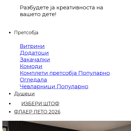
Разбудете ја креативноста на
вашето дете!
Претсобја
Витрини
Додатоци
Закачалки
Комоди
Комплети претсобја
Огледала
Чевларници
Душеци
ИЗБЕРИ ШТОФ
ФЛАЕР ЛЕТО 2026