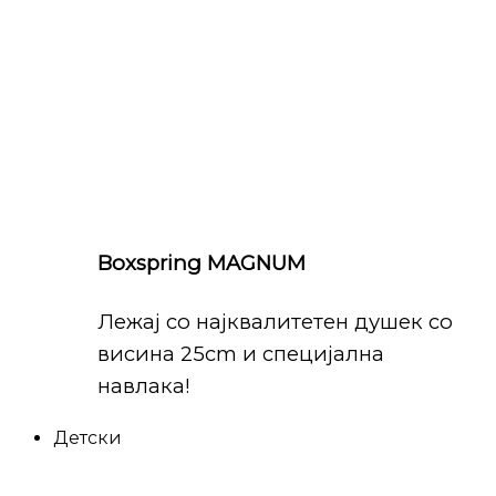
Boxspring MAGNUM
Лежај со најквалитетен душек со
висина 25cm и специјална
навлака!
Детски