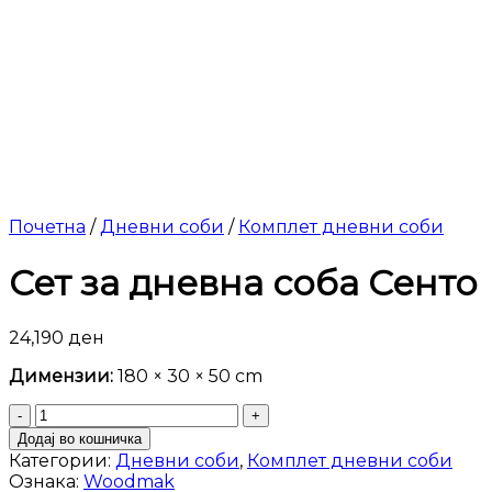
Почетна
/
Дневни соби
/
Комплет дневни соби
Сет за дневна соба Сенто
24,190
ден
Димензии:
180 × 30 × 50 cm
Сет
за
Додај во кошничка
дневна
Категории:
Дневни соби
,
Комплет дневни соби
соба
Ознака:
Woodmak