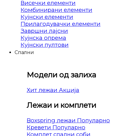
Висечки елементи
Комбинирани елементи
Кујнски елементи
Прилагодувачки елементи
Завршни лајсни
Кујнска опрема
Кујнски пултови
Спални
Модели од залиха
Хит лежаи
Лежаи и комплети
Boxspring лежаи
Кревети
Комплет спални соби