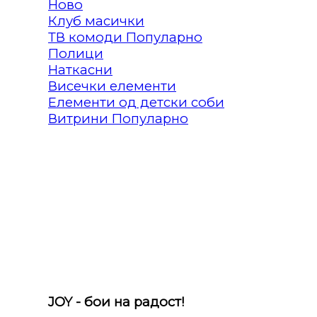
Клуб масички
ТВ комоди
Полици
Наткасни
Висечки елементи
Елементи од детски соби
Витрини
JOY - бои на радост!