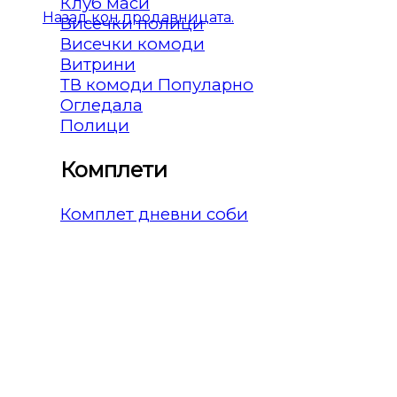
Клуб маси
Назад кон продавницата.
Висечки полици
Висечки комоди
Витрини
ТВ комоди
Огледала
Полици
Комплети
Комплет дневни соби