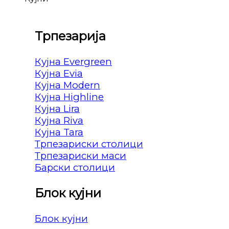
Трпезарија
Кујна Evergreen
Кујна Evia
Кујна Modern
Кујна Highline
Кујна Lira
Кујна Riva
Кујна Tara
Трпезариски столици
Трпезариски маси
Барски столици
Блок кујни
Блок кујни