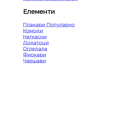
Елементи
Плакари
Комоди
Наткасни
Додатоци
Огледала
Фиокари
Чаршави