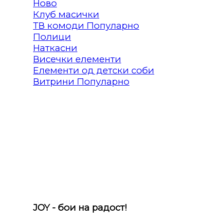
Клуб масички
ТВ комоди
Полици
Наткасни
Висечки елементи
Елементи од детски соби
Витрини
JOY - бои на радост!