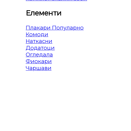
Елементи
Плакари
Комоди
Наткасни
Додатоци
Огледала
Фиокари
Чаршави