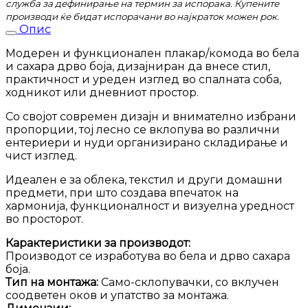
служба за дефинирање на термин за испорака. Купените
производи ќе бидат испорачани во најкраток можен рок.
Опис
Модерен и функционален плакар/комода во бела
и сахара дрво боја, дизајниран да внесе стил,
практичност и уреден изглед во спалната соба,
ходникот или дневниот простор.
Со својот современ дизајн и внимателно избрани
пропорции, тој лесно се вклопува во различни
ентериери и нуди организирано складирање и
чист изглед.
Идеален е за облека, текстил и други домашни
предмети, при што создава впечаток на
хармонија, функционалност и визуелна уредност
во просторот.
Карактеристики за производот:
Производот се изработува во бела и дрво сахара
боја.
Тип на монтажа:
Само-склопувачки, со вклучен
соодветен оков и упатство за монтажа.