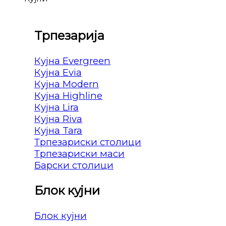
Трпезарија
Кујна Evergreen
Кујна Evia
Кујна Modern
Кујна Highline
Кујна Lira
Кујна Riva
Кујна Tara
Трпезариски столици
Трпезариски маси
Барски столици
Блок кујни
Блок кујни