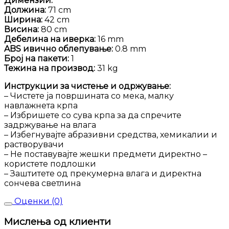
Димензии:
Должина:
71 cm
Ширина:
42 cm
Висина:
80 cm
Дебелина на иверка:
16 mm
ABS ивично облепување:
0.8 mm
Број на пакети:
1
Тежина на производ:
31 kg
Инструкции за чистење и одржување:
– Чистете ја површината со мека, малку
навлажнета крпа
– Избришете со сува крпа за да спречите
задржување на влага
– Избегнувајте абразивни средства, хемикалии и
растворувачи
– Не поставувајте жешки предмети директно –
користете подлошки
– Заштитете од прекумерна влага и директна
сончева светлина
Оценки (0)
Мислења од клиенти