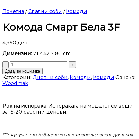
Почетна
/
Спални соби
/
Комоди
Комода Смарт Бела 3F
4,990
ден
Димензии:
71 × 42 × 80 cm
Комода
Смарт
Додај во кошничка
Бела
Категории:
Дневни соби
,
Комоди
,
Комоди
Ознака:
3F
Woodmak
количина
Рок на испорака:
Испораката на моделот се врши
за 15-20 работни денови.
*По купувањето ќе бидете контактирани од нашата доставна