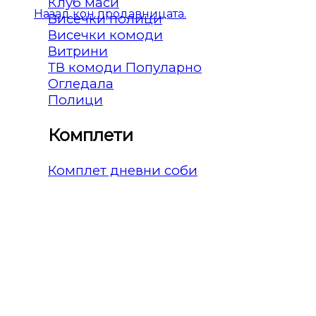
Клуб маси
Назад кон продавницата.
Висечки полици
Висечки комоди
Витрини
ТВ комоди
Огледала
Полици
Комплети
Комплет дневни соби