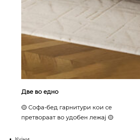
Две во едно
🟡 Софа-бед гарнитури кои се
претвораат во удобен лежај 🟡
Кујни