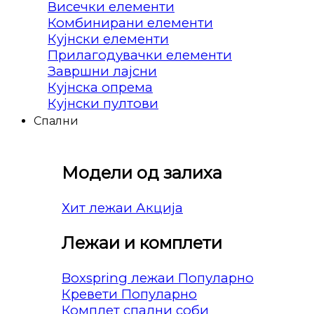
Висечки елементи
Комбинирани елементи
Кујнски елементи
Прилагодувачки елементи
Завршни лајсни
Кујнска опрема
Кујнски пултови
Спални
Модели од залиха
Хит лежаи
Лежаи и комплети
Boxspring лежаи
Кревети
Комплет спални соби