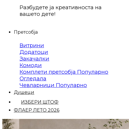
Разбудете ја креативноста на
вашето дете!
Претсобја
Витрини
Додатоци
Закачалки
Комоди
Комплети претсобја
Огледала
Чевларници
Душеци
ИЗБЕРИ ШТОФ
ФЛАЕР ЛЕТО 2026