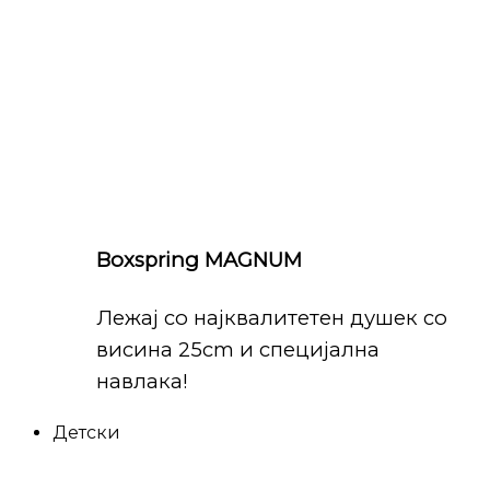
Boxspring MAGNUM
Лежај со најквалитетен душек со
висина 25cm и специјална
навлака!
Детски