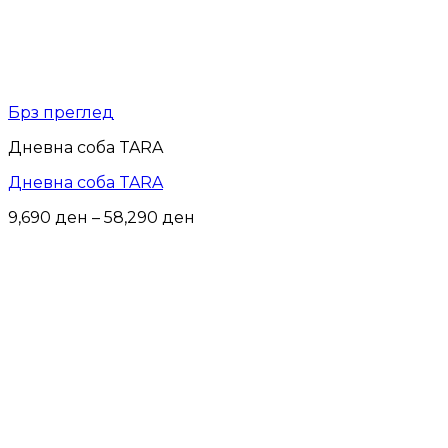
Брз преглед
Дневна соба TARA
Дневна соба TARA
Price
9,690
ден
–
58,290
ден
range:
9,690 ден
through
58,290 ден