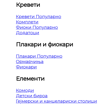
Кревети
Кревети
Комплети
Фиоки
Додатоци
Плакари и фиокари
Плакари
Ормарчиња
Фиокари
Елементи
Комоди
Детски бироа
Гејмерски и канцелариски столици