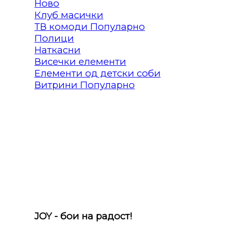
Клуб масички
ТВ комоди
Полици
Наткасни
Висечки елементи
Елементи од детски соби
Витрини
JOY - бои на радост!