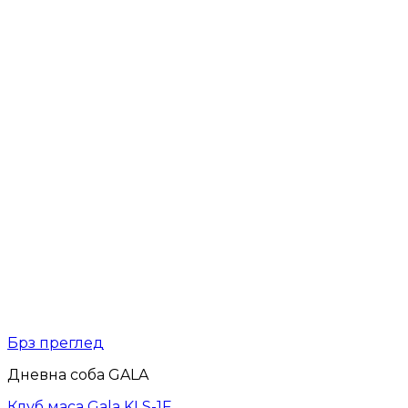
Брз преглед
Дневна соба GALA
Клуб маса Gala KLS-1F