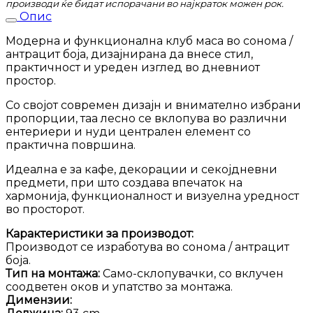
производи ќе бидат испорачани во најкраток можен рок.
Опис
Модерна и функционална клуб маса во сонома /
антрацит боја, дизајнирана да внесе стил,
практичност и уреден изглед во дневниот
простор.
Со својот современ дизајн и внимателно избрани
пропорции, таа лесно се вклопува во различни
ентериери и нуди централен елемент со
практична површина.
Идеална е за кафе, декорации и секојдневни
предмети, при што создава впечаток на
хармонија, функционалност и визуелна уредност
во просторот.
Карактеристики за производот:
Производот се изработува во сонома / антрацит
боја.
Тип на монтажа:
Само-склопувачки, со вклучен
соодветен оков и упатство за монтажа.
Димензии: