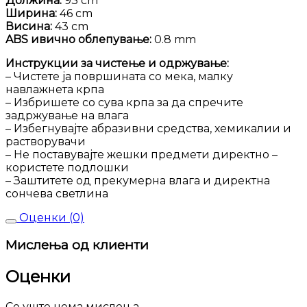
Должина:
93 cm
Ширина:
46 cm
Висина:
43 cm
ABS ивично облепување:
0.8 mm
Инструкции за чистење и одржување:
– Чистете ја површината со мека, малку
навлажнета крпа
– Избришете со сува крпа за да спречите
задржување на влага
– Избегнувајте абразивни средства, хемикалии и
растворувачи
– Не поставувајте жешки предмети директно –
користете подлошки
– Заштитете од прекумерна влага и директна
сончева светлина
Оценки (0)
Мислења од клиенти
Оценки
Се уште нема мислења.