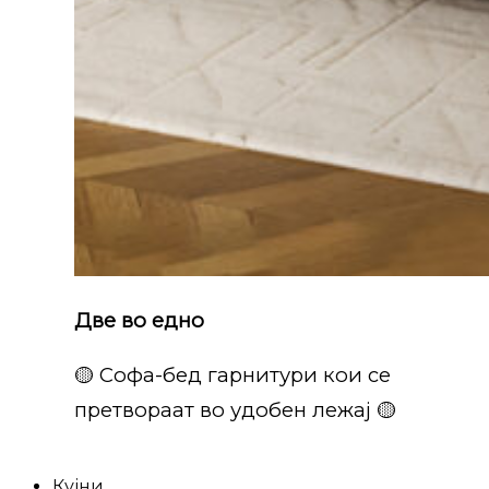
Две во едно
🟡 Софа-бед гарнитури кои се
претвораат во удобен лежај 🟡
Кујни