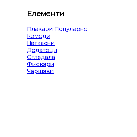
Елементи
Плакари
Комоди
Наткасни
Додатоци
Огледала
Фиокари
Чаршави