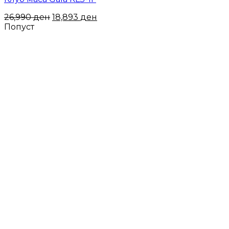
26,990
ден
18,893
ден
Попуст