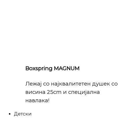
Boxspring MAGNUM
Лежај со најквалитетен душек со
висина 25cm и специјална
навлака!
Детски