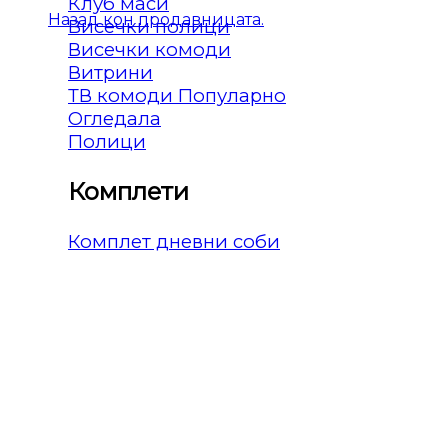
Клуб маси
Назад кон продавницата.
Висечки полици
Висечки комоди
Витрини
ТВ комоди
Огледала
Полици
Комплети
Комплет дневни соби