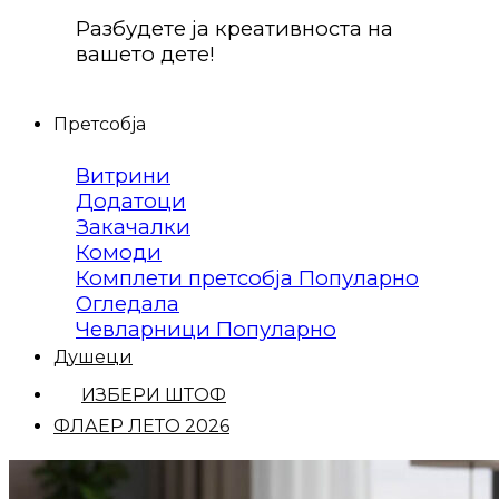
Разбудете ја креативноста на
вашето дете!
Претсобја
Витрини
Додатоци
Закачалки
Комоди
Комплети претсобја
Огледала
Чевларници
Душеци
ИЗБЕРИ ШТОФ
ФЛАЕР ЛЕТО 2026