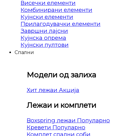
Висечки елементи
Комбинирани елементи
Кујнски елементи
Прилагодувачки елементи
Завршни лајсни
Кујнска опрема
Кујнски пултови
Спални
Модели од залиха
Хит лежаи
Лежаи и комплети
Boxspring лежаи
Кревети
Комплет спални соби