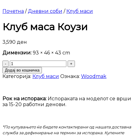
Почетна
/
Дневни соби
/
Клуб маси
Клуб маса Коузи
3,590
ден
Димензии:
93 × 46 × 43 cm
Клуб
маса
Додај во кошничка
Коузи
Категорија:
Клуб маси
Ознака:
Woodmak
количина
Рок на испорака:
Испораката на моделот се врши
за 15-20 работни денови.
*По купувањето ќе бидете контактирани од нашата доставна
служба за дефинирање на термин за испорака. Купените