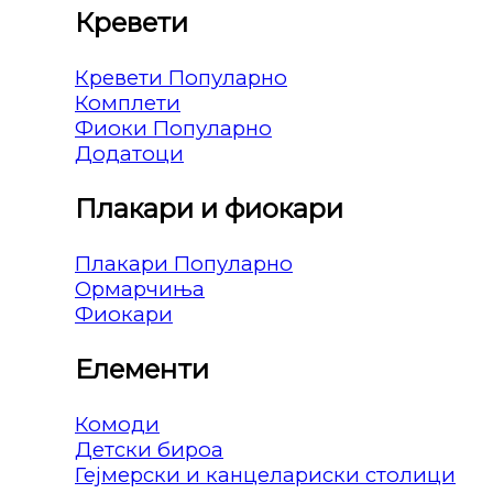
Кревети
Кревети
Комплети
Фиоки
Додатоци
Плакари и фиокари
Плакари
Ормарчиња
Фиокари
Елементи
Комоди
Детски бироа
Гејмерски и канцелариски столици