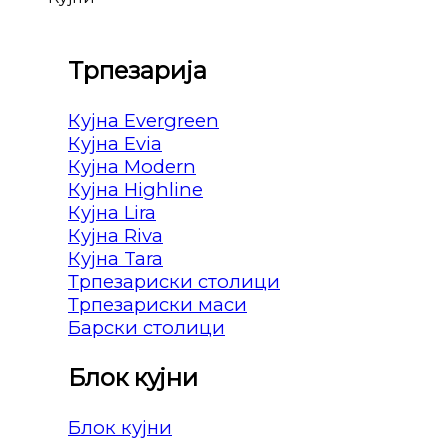
Трпезарија
Кујна Evergreen
Кујна Evia
Кујна Modern
Кујна Highline
Кујна Lira
Кујна Riva
Кујна Tara
Трпезариски столици
Трпезариски маси
Барски столици
Блок кујни
Блок кујни