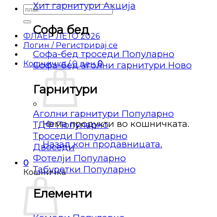
Хит гарнитури
Барај
за:
Софа бед
ФЛАЕР ЛЕТО 2026
Логин / Регистрирај се
Софа-бед троседи
Кошничка /
0
ден
0
Софа-бед аголни гарнитури
Гарнитури
Аголни гарнитури
Нема продукти во кошничката.
ТДФ
Троседи
Назад кон продавницата.
Двоседи
Фотелји
0
Табуретки
Кошничка
Елементи