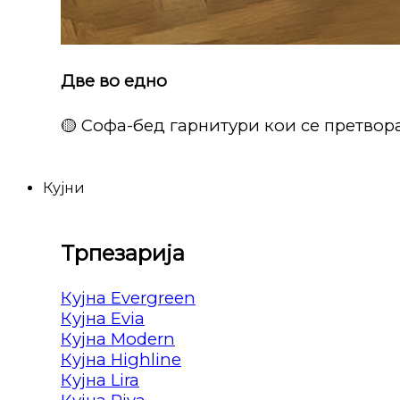
Две во едно
🟡 Софа-бед гарнитури кои се претвора
Кујни
Трпезарија
Кујна Evergreen
Кујна Evia
Кујна Modern
Кујна Highline
Кујна Lira