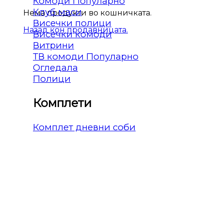
Комоди
Клуб маси
Нема продукти во кошничката.
Висечки полици
Назад кон продавницата.
Висечки комоди
Витрини
ТВ комоди
Огледала
Полици
Комплети
Комплет дневни соби