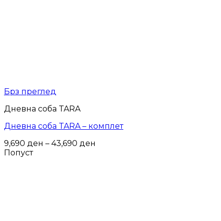
Брз преглед
Дневна соба TARA
Дневна соба TARA – комплет
Price
9,690
ден
–
43,690
ден
range:
Попуст
9,690 ден
through
43,690 ден