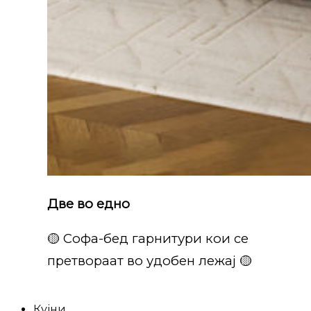
Две во едно
🟡 Софа-бед гарнитури кои се
претвораат во удобен лежај 🟡
Кујни