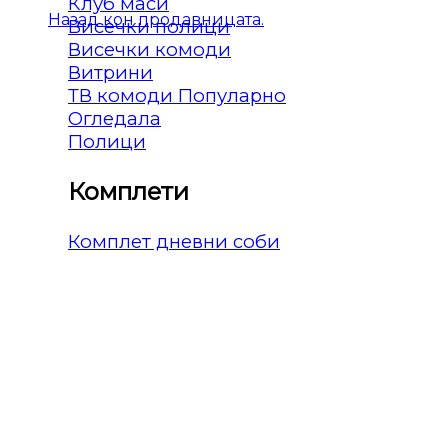
Клуб маси
Назад кон продавницата.
Висечки полици
Висечки комоди
Витрини
ТВ комоди
Огледала
Полици
Комплети
Комплет дневни соби