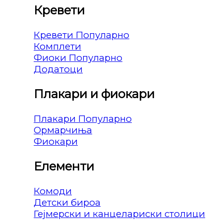
Кревети
Кревети
Комплети
Фиоки
Додатоци
Плакари и фиокари
Плакари
Ормарчиња
Фиокари
Елементи
Комоди
Детски бироа
Гејмерски и канцелариски столици