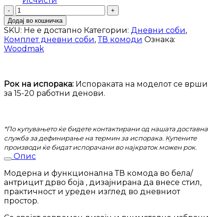
Исчисти
ТВ
комода
Додај во кошничка
Star
SKU:
Не е достапно
Категории:
Дневни соби
,
количина
Комплет дневни соби
,
ТВ комоди
Ознака:
Woodmak
Рок на испорака:
Испораката на моделот се врши
за 15-20 работни денови.
*По купувањето ќе бидете контактирани од нашата доставна
служба за дефинирање на термин за испорака. Купените
производи ќе бидат испорачани во најкраток можен рок.
Опис
Модерна и функционална ТВ комода во бела/
антрицит дрво боја , дизајнирана да внесе стил,
практичност и уреден изглед во дневниот
простор.