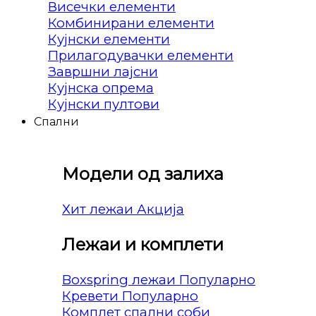
Висечки елементи
Комбинирани елементи
Кујнски елементи
Прилагодувачки елементи
Завршни лајсни
Кујнска опрема
Кујнски пултови
Спални
Модели од залиха
Хит лежаи
Лежаи и комплети
Boxspring лежаи
Кревети
Комплет спални соби