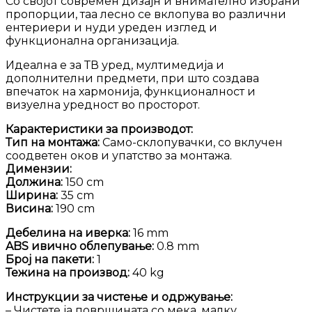
Со својот современ дизајн и внимателно избрани
пропорции, таа лесно се вклопува во различни
ентериери и нуди уреден изглед и
функционална организација.
Идеална е за ТВ уред, мултимедија и
дополнителни предмети, при што создава
впечаток на хармонија, функционалност и
визуелна уредност во просторот.
Карактеристики за производот:
Тип на монтажа:
Само-склопувачки, со вклучен
соодветен оков и упатство за монтажа.
Димензии:
Должина:
150 cm
Ширина:
35 cm
Висина:
190 cm
Дебелина на иверка:
16 mm
ABS ивично облепување:
0.8 mm
Број на пакети:
1
Тежина на производ:
40 kg
Инструкции за чистење и одржување:
– Чистете ја површината со мека, малку