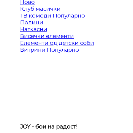
Клуб масички
ТВ комоди
Полици
Наткасни
Висечки елементи
Елементи од детски соби
Витрини
JOY - бои на радост!