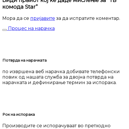
Биди првиот кој ќе даде мислење за “ТВ
комода Star”
Мора да се
пријавите
за да испратите коментар.
Процес на нарачка
Потврда на нарачката
по извршена веб нарачка добивате телефонски
повик од нашата служба за двојна потврда на
нарачката и дефинирање термин за испорака.
Рок на испорака
Производите се испорачуваат во претходно