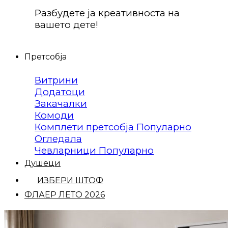
Разбудете ја креативноста на
вашето дете!
Претсобја
Витрини
Додатоци
Закачалки
Комоди
Комплети претсобја
Огледала
Чевларници
Душеци
ИЗБЕРИ ШТОФ
ФЛАЕР ЛЕТО 2026