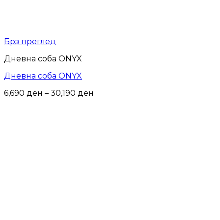
Брз преглед
Дневна соба ONYX
Дневна соба ONYX
Price
6,690
ден
–
30,190
ден
range:
6,690 ден
through
30,190 ден