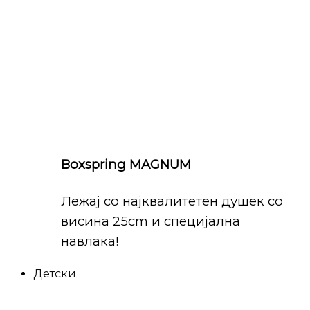
Boxspring MAGNUM
Лежај со најквалитетен душек со
висина 25cm и специјална
навлака!
Детски