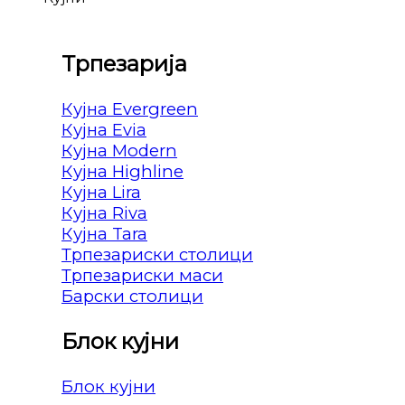
Трпезарија
Кујна Evergreen
Кујна Evia
Кујна Modern
Кујна Highline
Кујна Lira
Кујна Riva
Кујна Tara
Трпезариски столици
Трпезариски маси
Барски столици
Блок кујни
Блок кујни