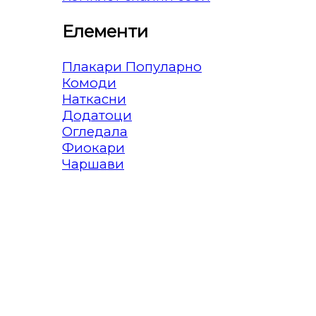
Елементи
Плакари
Комоди
Наткасни
Додатоци
Огледала
Фиокари
Чаршави