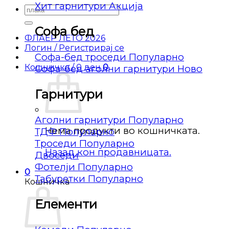
Хит гарнитури
Барај
за:
Софа бед
ФЛАЕР ЛЕТО 2026
Логин / Регистрирај се
Софа-бед троседи
Кошничка /
0
ден
0
Софа-бед аголни гарнитури
Гарнитури
Аголни гарнитури
Нема продукти во кошничката.
ТДФ
Троседи
Назад кон продавницата.
Двоседи
Фотелји
0
Табуретки
Кошничка
Елементи