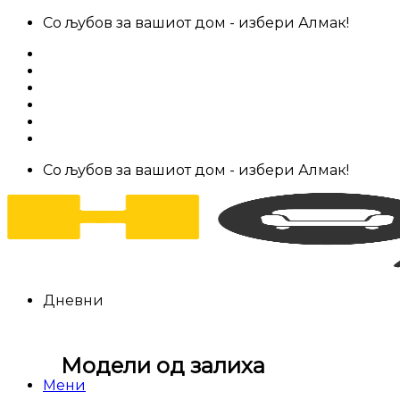
Skip
Со љубов за вашиот дом - избери Алмак!
to
За нас
content
Салони за мебел
Штофови
Најчести прашања
Контакт
Со љубов за вашиот дом - избери Алмак!
Дневни
Модели од залиха
Мени