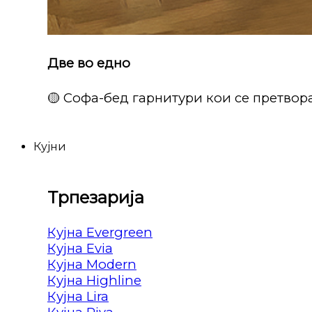
Две во едно
🟡 Софа-бед гарнитури кои се претвора
Кујни
Трпезарија
Кујна Evergreen
Кујна Evia
Кујна Modern
Кујна Highline
Кујна Lira