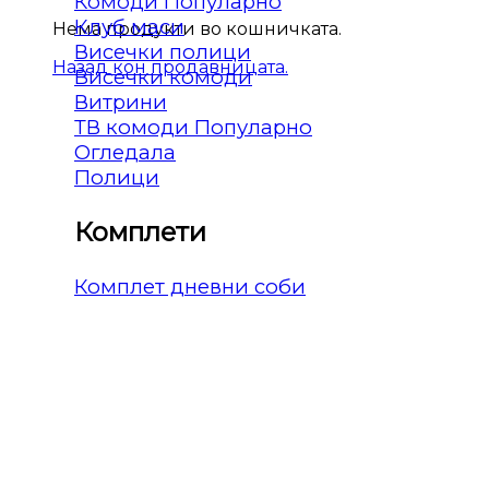
Комоди
Клуб маси
Нема продукти во кошничката.
Висечки полици
Назад кон продавницата.
Висечки комоди
Витрини
ТВ комоди
Огледала
Полици
Комплети
Комплет дневни соби