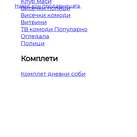
Клуб маси
Назад кон продавницата.
Висечки полици
Висечки комоди
Витрини
ТВ комоди
Огледала
Полици
Комплети
Комплет дневни соби