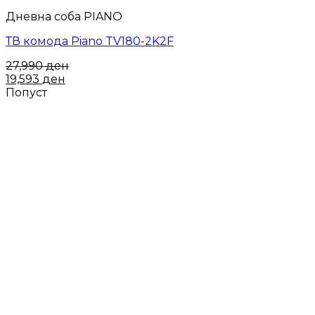
Дневна соба PIANO
ТВ комода Piano TV180-2K2F
27,990
ден
19,593
ден
Попуст