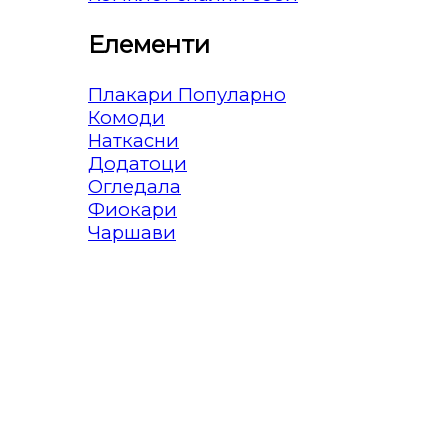
Елементи
Плакари
Комоди
Наткасни
Додатоци
Огледала
Фиокари
Чаршави