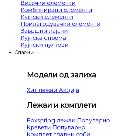
Висечки елементи
Комбинирани елементи
Кујнски елементи
Прилагодувачки елементи
Завршни лајсни
Кујнска опрема
Кујнски пултови
Спални
Модели од залиха
Хит лежаи
Лежаи и комплети
Boxspring лежаи
Кревети
Комплет спални соби