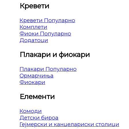
Кревети
Кревети
Комплети
Фиоки
Додатоци
Плакари и фиокари
Плакари
Ормарчиња
Фиокари
Елементи
Комоди
Детски бироа
Гејмерски и канцелариски столици