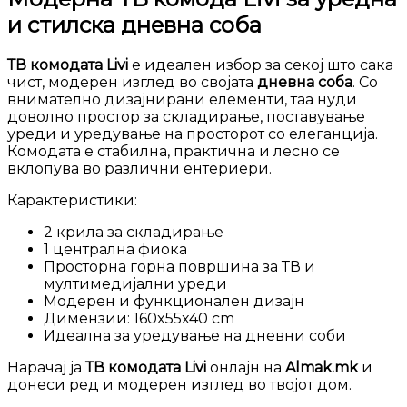
и стилска дневна соба
ТВ комодата Livi
е идеален избор за секој што сака
чист, модерен изглед во својата
дневна соба
. Со
внимателно дизајнирани елементи, таа нуди
доволно простор за складирање, поставување
уреди и уредување на просторот со елеганција.
Комодата е стабилна, практична и лесно се
вклопува во различни ентериери.
Карактеристики:
2 крила за складирање
1 централна фиока
Просторна горна површина за ТВ и
мултимедијални уреди
Модерен и функционален дизајн
Димензии: 160x55x40 cm
Идеална за уредување на дневни соби
Нарачај ја
ТВ комодата Livi
онлајн на
Almak.mk
и
донеси ред и модерен изглед во твојот дом.