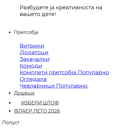
Разбудете ја креативноста на
вашето дете!
Претсобја
Витрини
Додатоци
Закачалки
Комоди
Комплети претсобја
Огледала
Чевларници
Душеци
ИЗБЕРИ ШТОФ
ФЛАЕР ЛЕТО 2026
Попуст