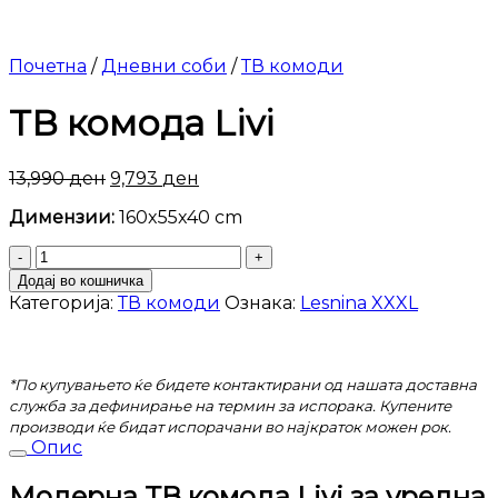
Почетна
/
Дневни соби
/
ТВ комоди
ТВ комода Livi
13,990
ден
9,793
ден
Димензии:
160x55x40 cm
ТВ
комода
Додај во кошничка
Livi
Категорија:
ТВ комоди
Ознака:
Lesnina XXXL
количина
*По купувањето ќе бидете контактирани од нашата доставна
служба за дефинирање на термин за испорака. Купените
производи ќе бидат испорачани во најкраток можен рок.
Опис
Модерна ТВ комода Livi за уредна