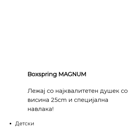
Boxspring MAGNUM
Лежај со најквалитетен душек со
висина 25cm и специјална
навлака!
Детски