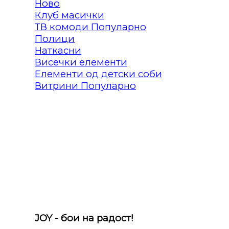
Клуб масички
ТВ комоди
Полици
Наткасни
Висечки елементи
Елементи од детски соби
Витрини
JOY - бои на радост!