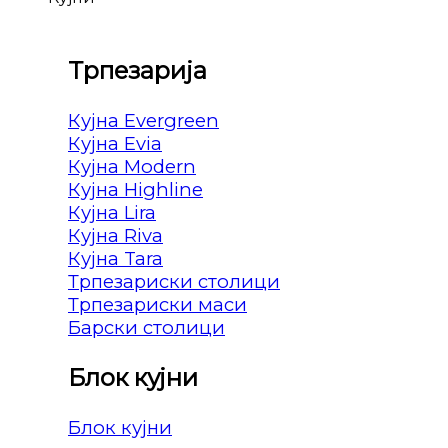
Трпезарија
Кујна Evergreen
Кујна Evia
Кујна Modern
Кујна Highline
Кујна Lira
Кујна Riva
Кујна Tara
Трпезариски столици
Трпезариски маси
Барски столици
Блок кујни
Блок кујни