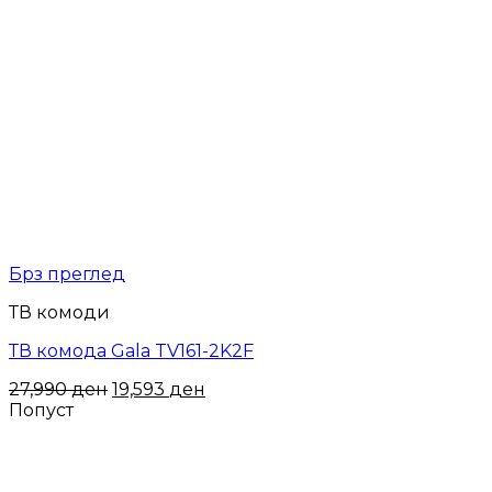
Брз преглед
ТВ комоди
ТВ комода Gala TV161-2K2F
27,990
ден
19,593
ден
Попуст