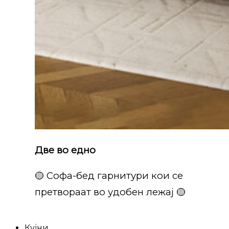
Две во едно
🟡 Софа-бед гарнитури кои се
претвораат во удобен лежај 🟡
Кујни