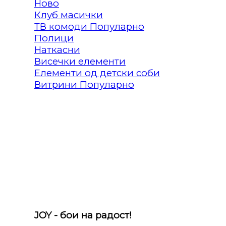
Клуб масички
ТВ комоди
Полици
Наткасни
Висечки елементи
Елементи од детски соби
Витрини
JOY - бои на радост!