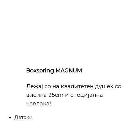
Boxspring MAGNUM
Лежај со најквалитетен душек со
висина 25cm и специјална
навлака!
Детски