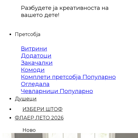
Разбудете ја креативноста на
вашето дете!
Претсобја
Витрини
Додатоци
Закачалки
Комоди
Комплети претсобја
Огледала
Чевларници
Душеци
ИЗБЕРИ ШТОФ
ФЛАЕР ЛЕТО 2026
Ново