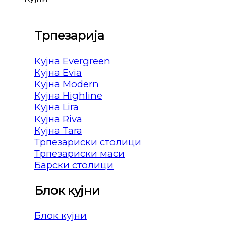
Трпезарија
Кујна Evergreen
Кујна Evia
Кујна Modern
Кујна Highline
Кујна Lira
Кујна Riva
Кујна Tara
Трпезариски столици
Трпезариски маси
Барски столици
Блок кујни
Блок кујни