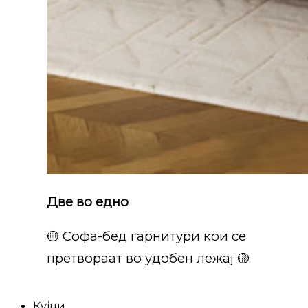
Две во едно
🟡 Софа-бед гарнитури кои се
претвораат во удобен лежај 🟡
Кујни