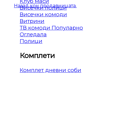
Клуб маси
Назад кон продавницата.
Висечки полици
Висечки комоди
Витрини
ТВ комоди
Огледала
Полици
Комплети
Комплет дневни соби