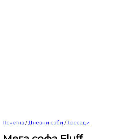
Почетна
/
Дневни соби
/
Троседи
Мега софа Fluff