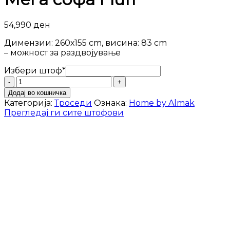
54,990
ден
Димензии: 260х155 cm, висина: 83 cm
– можност за раздвојување
Избери штоф
*
Мега
софа
Додај во кошничка
Fluff
Категорија:
Троседи
Ознака:
Home by Almak
количина
Прегледај ги сите штофови