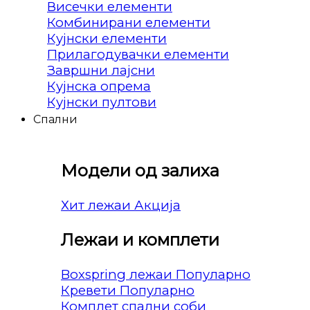
Висечки елементи
Комбинирани елементи
Кујнски елементи
Прилагодувачки елементи
Завршни лајсни
Кујнска опрема
Кујнски пултови
Спални
Модели од залиха
Хит лежаи
Лежаи и комплети
Boxspring лежаи
Кревети
Комплет спални соби