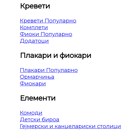
Кревети
Кревети
Комплети
Фиоки
Додатоци
Плакари и фиокари
Плакари
Ормарчиња
Фиокари
Елементи
Комоди
Детски бироа
Гејмерски и канцелариски столици