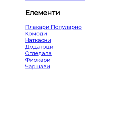
Елементи
Плакари
Комоди
Наткасни
Додатоци
Огледала
Фиокари
Чаршави