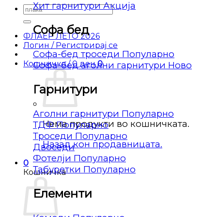
Хит гарнитури
Барај
за:
Софа бед
ФЛАЕР ЛЕТО 2026
Логин / Регистрирај се
Софа-бед троседи
Кошничка /
0
ден
0
Софа-бед аголни гарнитури
Гарнитури
Аголни гарнитури
Нема продукти во кошничката.
ТДФ
Троседи
Назад кон продавницата.
Двоседи
Фотелји
0
Табуретки
Кошничка
Елементи