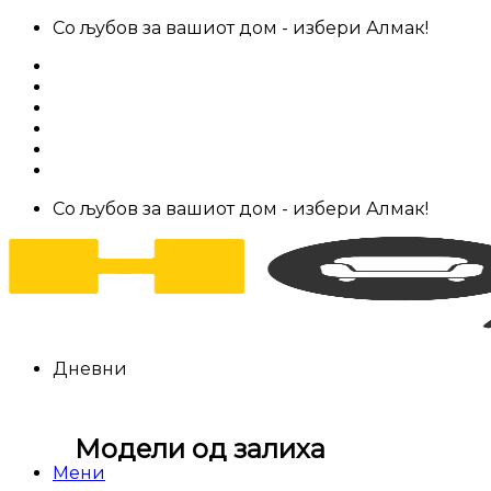
Skip
Со љубов за вашиот дом - избери Алмак!
to
За нас
content
Салони за мебел
Штофови
Најчести прашања
Контакт
Со љубов за вашиот дом - избери Алмак!
Дневни
Модели од залиха
Мени