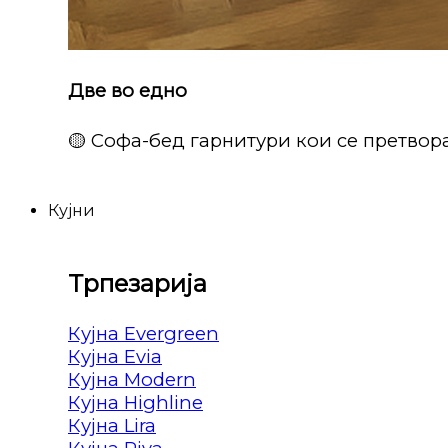
Две во едно
🟡 Софа-бед гарнитури кои се претвора
Кујни
Трпезарија
Кујна Evergreen
Кујна Evia
Кујна Modern
Кујна Highline
Кујна Lira