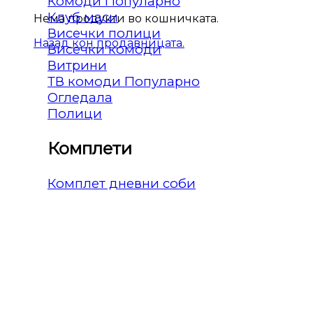
Комоди
Клуб маси
Нема продукти во кошничката.
Висечки полици
Назад кон продавницата.
Висечки комоди
Витрини
ТВ комоди
Огледала
Полици
Комплети
Комплет дневни соби