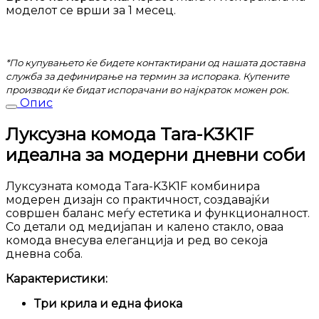
моделот се врши за 1 месец.
*По купувањето ќе бидете контактирани од нашата доставна
служба за дефинирање на термин за испорака. Купените
производи ќе бидат испорачани во најкраток можен рок.
Опис
Луксузна комода Tara-K3K1F
идеална за модерни дневни соби
Луксузната комода Tara-K3K1F комбинира
модерен дизајн со практичност, создавајќи
совршен баланс меѓу естетика и функционалност.
Со детали од медијапан и калено стакло, оваа
комода внесува елеганција и ред во секоја
дневна соба.
Карактеристики:
Три крила и една фиока