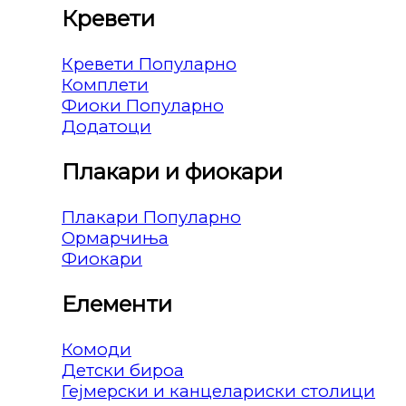
Кревети
Кревети
Комплети
Фиоки
Додатоци
Плакари и фиокари
Плакари
Ормарчиња
Фиокари
Елементи
Комоди
Детски бироа
Гејмерски и канцелариски столици