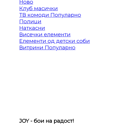
Клуб масички
ТВ комоди
Полици
Наткасни
Висечки елементи
Елементи од детски соби
Витрини
JOY - бои на радост!