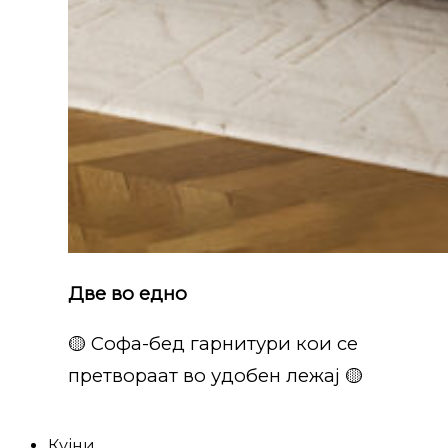
Две во едно
🟡 Софа-бед гарнитури кои се
претвораат во удобен лежај 🟡
Кујни