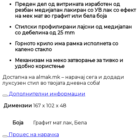
Преден дел од витрината изработен од
резбан медијапан лакиран со УВ лак со ефект
на мек мат во графит или бела боја
Стилски профилирани лајсни од медијапан
со дебелина од 25 mm
Горното крило има рамка исполнета со
калено стакло
Механизам на меко затворање за тивко и
удобно користење
Достапна на almak.mk – нарачај сега и додади
луксузен стил во твојата дневна соба!
Дополнителни информации
Димензии
167 x 102 x 48
Боја
Графит мат лак, Бела
Процес на нарачка