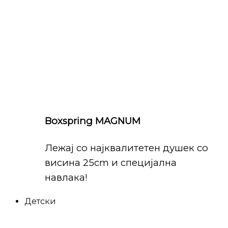
Boxspring MAGNUM
Лежај со најквалитетен душек со
висина 25cm и специјална
навлака!
Детски