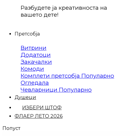
Разбудете ја креативноста на
вашето дете!
Претсобја
Витрини
Додатоци
Закачалки
Комоди
Комплети претсобја
Огледала
Чевларници
Душеци
ИЗБЕРИ ШТОФ
ФЛАЕР ЛЕТО 2026
Попуст