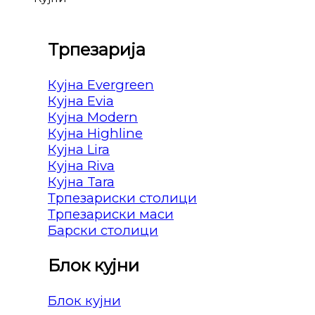
Трпезарија
Кујна Evergreen
Кујна Evia
Кујна Modern
Кујна Highline
Кујна Lira
Кујна Riva
Кујна Tara
Трпезариски столици
Трпезариски маси
Барски столици
Блок кујни
Блок кујни