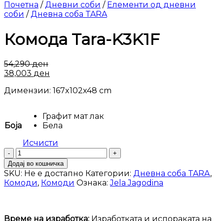
Почетна
/
Дневни соби
/
Елементи од дневни
соби
/
Дневна соба TARA
Комода Tara-K3K1F
54,290
ден
38,003
ден
Димензии: 167x102x48 cm
Графит мат лак
Боја
Бела
Исчисти
Комода
Tara-
Додај во кошничка
K3K1F
SKU:
Не е достапно
Категории:
Дневна соба TARA
,
количина
Комоди
,
Комоди
Ознака:
Jela Jagodina
Време на изработка:
Изработката и испораката на