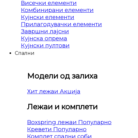
Висечки елементи
Комбинирани елементи
Кујнски елементи
Прилагодувачки елементи
Завршни лајсни
Кујнска опрема
Кујнски пултови
Спални
Модели од залиха
Хит лежаи
Лежаи и комплети
Boxspring лежаи
Кревети
Комплет спални соби