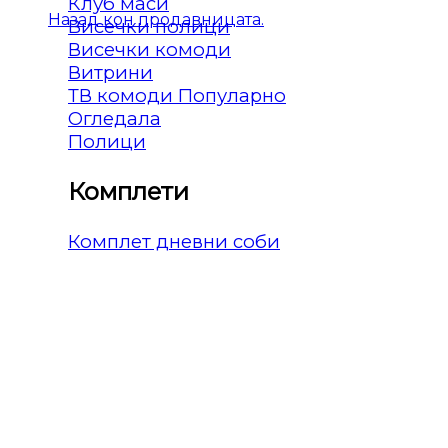
Клуб маси
Назад кон продавницата.
Висечки полици
Висечки комоди
Витрини
ТВ комоди
Огледала
Полици
Комплети
Комплет дневни соби