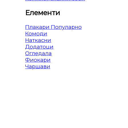
Елементи
Плакари
Комоди
Наткасни
Додатоци
Огледала
Фиокари
Чаршави