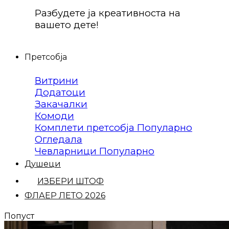
Разбудете ја креативноста на
вашето дете!
Претсобја
Витрини
Додатоци
Закачалки
Комоди
Комплети претсобја
Огледала
Чевларници
Душеци
ИЗБЕРИ ШТОФ
ФЛАЕР ЛЕТО 2026
Попуст