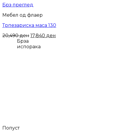
Брз преглед
Мебел од флаер
Трпезариска маса 130
Original
Current
20,490
ден
17,840
ден
price
price
Брза
was:
is:
испорака
20,490 ден.
17,840 ден.
Попуст