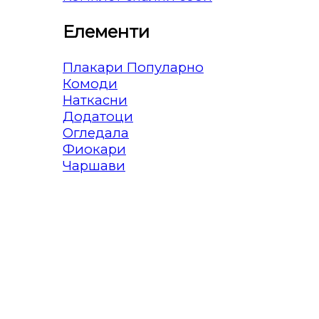
Елементи
Плакари
Комоди
Наткасни
Додатоци
Огледала
Фиокари
Чаршави