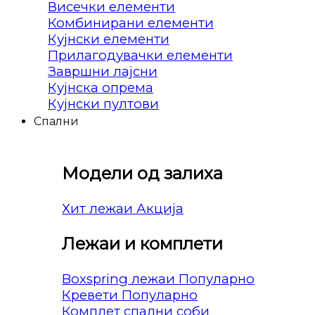
Висечки елементи
Комбинирани елементи
Кујнски елементи
Прилагодувачки елементи
Завршни лајсни
Кујнска опрема
Кујнски пултови
Спални
Модели од залиха
Хит лежаи
Лежаи и комплети
Boxspring лежаи
Кревети
Комплет спални соби