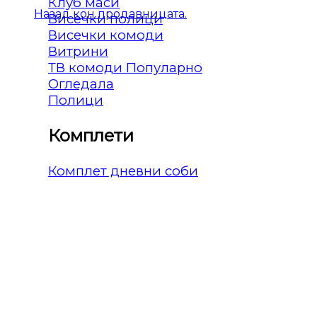
Клуб маси
Назад кон продавницата.
Висечки полици
Висечки комоди
Витрини
ТВ комоди
Огледала
Полици
Комплети
Комплет дневни соби