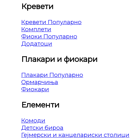
Кревети
Кревети
Комплети
Фиоки
Додатоци
Плакари и фиокари
Плакари
Ормарчиња
Фиокари
Елементи
Комоди
Детски бироа
Гејмерски и канцелариски столици