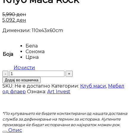
5,990
ден
5,092
ден
Димензии: 110х43x60cm
Бела
Сонома
Боја
Црна
Исчисти
Клуб
маса
Додај во кошничка
Rock
SKU:
Не е достапно
Категории:
Клуб маси
,
Мебел
количина
од флаер
Ознака:
Art Invest
*По купувањето ќе бидете контактирани од нашата доставна
служба за дефинирање на термин за испорака. Купените
производи ќе бидат испорачани во најкраток можен рок.
Опис