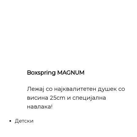
Boxspring MAGNUM
Лежај со најквалитетен душек со
висина 25cm и специјална
навлака!
Детски