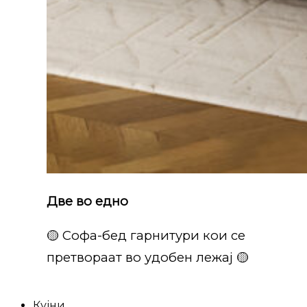
Две во едно
🟡 Софа-бед гарнитури кои се
претвораат во удобен лежај 🟡
Кујни