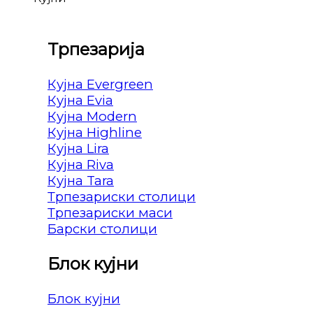
Трпезарија
Кујна Evergreen
Кујна Evia
Кујна Modern
Кујна Highline
Кујна Lira
Кујна Riva
Кујна Tara
Трпезариски столици
Трпезариски маси
Барски столици
Блок кујни
Блок кујни