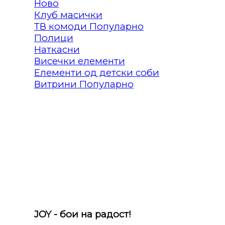
Клуб масички
ТВ комоди
Полици
Наткасни
Висечки елементи
Елементи од детски соби
Витрини
JOY - бои на радост!