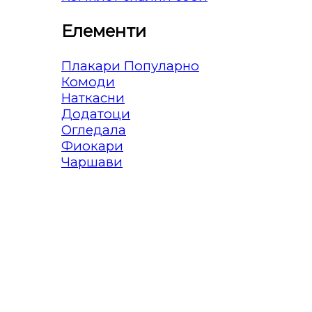
Елементи
Плакари
Комоди
Наткасни
Додатоци
Огледала
Фиокари
Чаршави