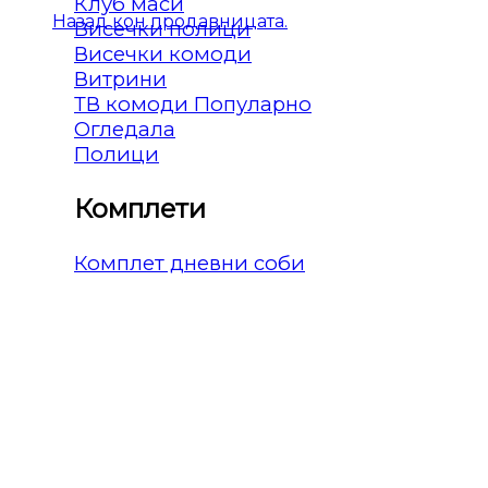
Клуб маси
Назад кон продавницата.
Висечки полици
Висечки комоди
Витрини
ТВ комоди
Огледала
Полици
Комплети
Комплет дневни соби