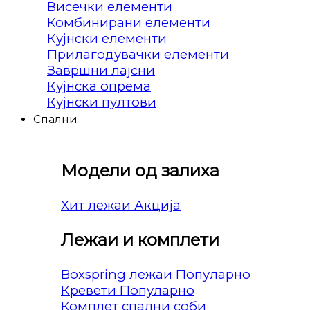
Висечки елементи
Комбинирани елементи
Кујнски елементи
Прилагодувачки елементи
Завршни лајсни
Кујнска опрема
Кујнски пултови
Спални
Модели од залиха
Хит лежаи
Лежаи и комплети
Boxspring лежаи
Кревети
Комплет спални соби