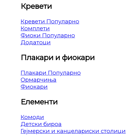
Кревети
Кревети
Комплети
Фиоки
Додатоци
Плакари и фиокари
Плакари
Ормарчиња
Фиокари
Елементи
Комоди
Детски бироа
Гејмерски и канцелариски столици