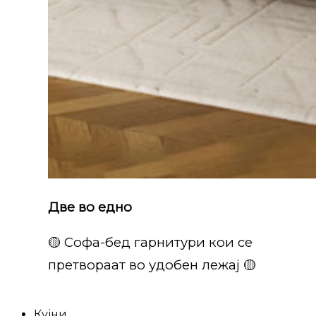
Две во едно
🟡 Софа-бед гарнитури кои се
претвораат во удобен лежај 🟡
Кујни