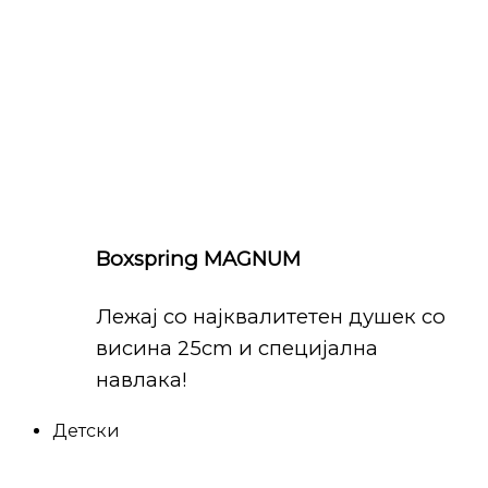
Boxspring MAGNUM
Лежај со најквалитетен душек со
висина 25cm и специјална
навлака!
Детски