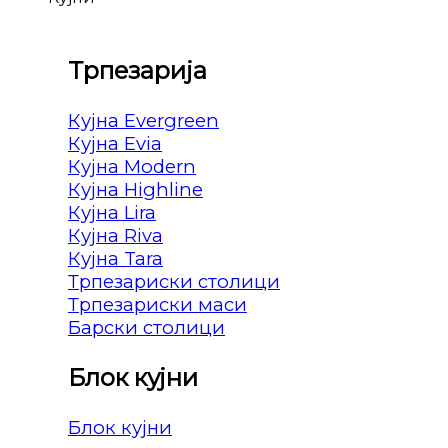
Трпезарија
Кујна Evergreen
Кујна Evia
Кујна Modern
Кујна Highline
Кујна Lira
Кујна Riva
Кујна Tara
Трпезариски столици
Трпезариски маси
Барски столици
Блок кујни
Блок кујни