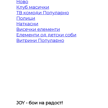
Клуб масички
ТВ комоди
Полици
Наткасни
Висечки елементи
Елементи од детски соби
Витрини
JOY - бои на радост!