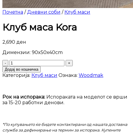
Почетна
/
Дневни соби
/
Клуб маси
Клуб маса Kora
2,690
ден
Димензии: 90x50x40cm
Клуб
маса
Додај во кошничка
Kora
Категорија:
Клуб маси
Ознака:
Woodmak
количина
Рок на испорака:
Испораката на моделот се врши
за 15-20 работни денови.
*По купувањето ќе бидете контактирани од нашата доставна
служба за дефинирање на термин за испорака. Купените