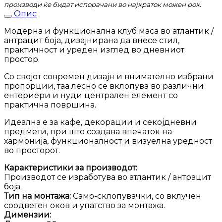
производи ќе бидат испорачани во најкраток можен рок.
Опис
Модерна и функционална клуб маса во атлантик /
антрацит боја, дизајнирана да внесе стил,
практичност и уреден изглед во дневниот
простор.
Со својот современ дизајн и внимателно избрани
пропорции, таа лесно се вклопува во различни
ентериери и нуди централен елемент со
практична површина.
Идеална е за кафе, декорации и секојдневни
предмети, при што создава впечаток на
хармонија, функционалност и визуелна уредност
во просторот.
Карактеристики за производот:
Производот се изработува во атлантик / антрацит
боја.
Тип на монтажа:
Само-склопувачки, со вклучен
соодветен оков и упатство за монтажа.
Димензии: