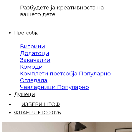
Разбудете ја креативноста на
вашето дете!
Претсобја
Витрини
Додатоци
Закачалки
Комоди
Комплети претсобја
Огледала
Чевларници
Душеци
ИЗБЕРИ ШТОФ
ФЛАЕР ЛЕТО 2026