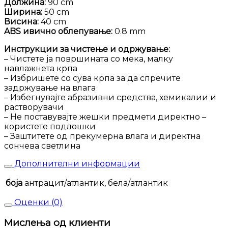
Должина:
90 cm
Ширина:
50 cm
Висина:
40 cm
ABS ивично облепување:
0.8 mm
Инструкции за чистење и одржување:
– Чистете ја површината со мека, малку
навлажнета крпа
– Избришете со сува крпа за да спречите
задржување на влага
– Избегнувајте абразивни средства, хемикалии и
растворувачи
– Не поставувајте жешки предмети директно –
користете подлошки
– Заштитете од прекумерна влага и директна
сончева светлина
Дополнителни информации
боја
антрацит/атлантик, бела/атлантик
Оценки (0)
Мислења од клиенти