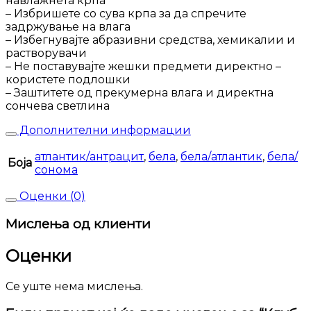
навлажнета крпа
– Избришете со сува крпа за да спречите
задржување на влага
– Избегнувајте абразивни средства, хемикалии и
растворувачи
– Не поставувајте жешки предмети директно –
користете подлошки
– Заштитете од прекумерна влага и директна
сончева светлина
Дополнителни информации
атлантик/антрацит
,
бела
,
бела/атлантик
,
бела/
Боја
сонома
Оценки (0)
Мислења од клиенти
Оценки
Се уште нема мислења.