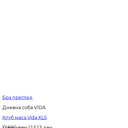
Брз преглед
Дневна соба VIDA
Клуб маса Vida KLS
17,890
ден
12,523
ден