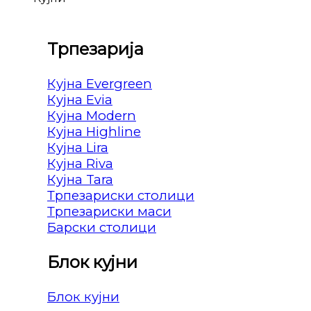
Трпезарија
Кујна Evergreen
Кујна Evia
Кујна Modern
Кујна Highline
Кујна Lira
Кујна Riva
Кујна Tara
Трпезариски столици
Трпезариски маси
Барски столици
Блок кујни
Блок кујни