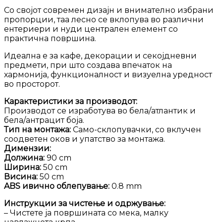
Со својот современ дизајн и внимателно избрани
пропорции, таа лесно се вклопува во различни
ентериери и нуди централен елемент со
практична површина.
Идеална е за кафе, декорации и секојдневни
предмети, при што создава впечаток на
хармонија, функционалност и визуелна уредност
во просторот.
Карактеристики за производот:
Производот се изработува во бела/атлантик и
бела/антрацит боја.
Тип на монтажа:
Само-склопувачки, со вклучен
соодветен оков и упатство за монтажа.
Димензии:
Должина:
90 cm
Ширина:
50 cm
Висина:
50 cm
ABS ивично облепување:
0.8 mm
Инструкции за чистење и одржување:
– Чистете ја површината со мека, малку