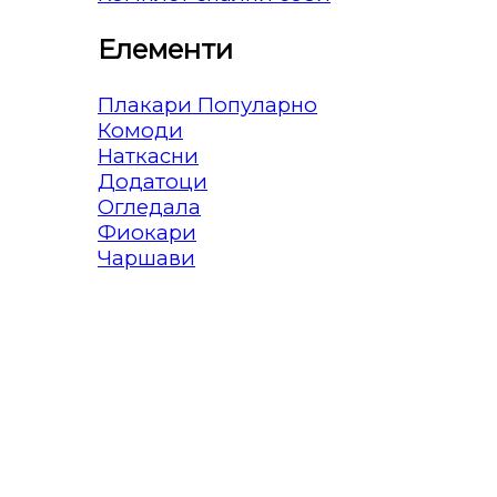
Елементи
Плакари
Комоди
Наткасни
Додатоци
Огледала
Фиокари
Чаршави