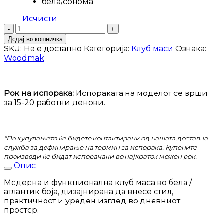
бела/сонома
Исчисти
Клуб
маса
Додај во кошничка
Bogota
SKU:
Не е достапно
Категорија:
Клуб маси
Ознака:
количина
Woodmak
Рок на испорака:
Испораката на моделот се врши
за 15-20 работни денови.
*По купувањето ќе бидете контактирани од нашата доставна
служба за дефинирање на термин за испорака. Купените
производи ќе бидат испорачани во најкраток можен рок.
Опис
Модерна и функционална клуб маса во бела /
атлантик боја, дизајнирана да внесе стил,
практичност и уреден изглед во дневниот
простор.