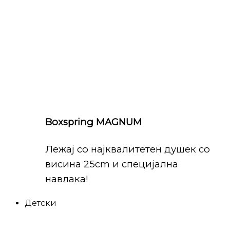
Boxspring MAGNUM
Лежај со најквалитетен душек со
висина 25cm и специјална
навлака!
Детски