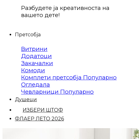
Разбудете ја креативноста на
вашето дете!
Претсобја
Витрини
Додатоци
Закачалки
Комоди
Комплети претсобја
Огледала
Чевларници
Душеци
ИЗБЕРИ ШТОФ
ФЛАЕР ЛЕТО 2026