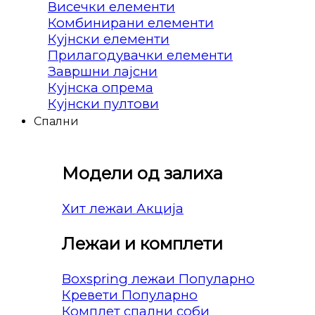
Висечки елементи
Комбинирани елементи
Кујнски елементи
Прилагодувачки елементи
Завршни лајсни
Кујнска опрема
Кујнски пултови
Спални
Модели од залиха
Хит лежаи
Лежаи и комплети
Boxspring лежаи
Кревети
Комплет спални соби