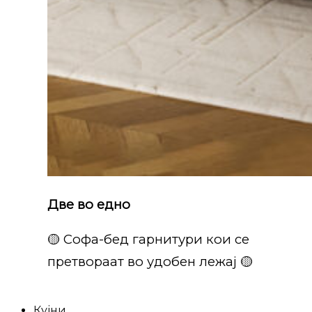
Две во едно
🟡 Софа-бед гарнитури кои се
претвораат во удобен лежај 🟡
Кујни