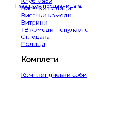
Клуб маси
Назад кон продавницата.
Висечки полици
Висечки комоди
Витрини
ТВ комоди
Огледала
Полици
Комплети
Комплет дневни соби