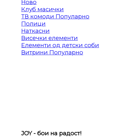
Клуб масички
ТВ комоди
Полици
Наткасни
Висечки елементи
Елементи од детски соби
Витрини
JOY - бои на радост!