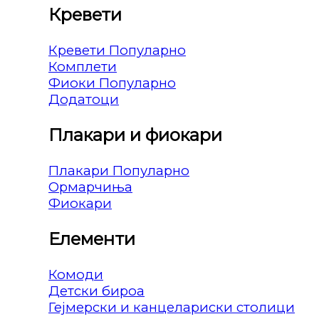
Кревети
Кревети
Комплети
Фиоки
Додатоци
Плакари и фиокари
Плакари
Ормарчиња
Фиокари
Елементи
Комоди
Детски бироа
Гејмерски и канцелариски столици