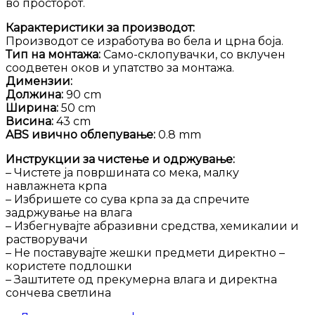
во просторот.
Карактеристики за производот:
Производот се изработува во бела и црна боја.
Тип на монтажа:
Само-склопувачки, со вклучен
соодветен оков и упатство за монтажа.
Димензии:
Должина:
90 cm
Ширина:
50 cm
Висина:
43 cm
ABS ивично облепување:
0.8 mm
Инструкции за чистење и одржување:
– Чистете ја површината со мека, малку
навлажнета крпа
– Избришете со сува крпа за да спречите
задржување на влага
– Избегнувајте абразивни средства, хемикалии и
растворувачи
– Не поставувајте жешки предмети директно –
користете подлошки
– Заштитете од прекумерна влага и директна
сончева светлина