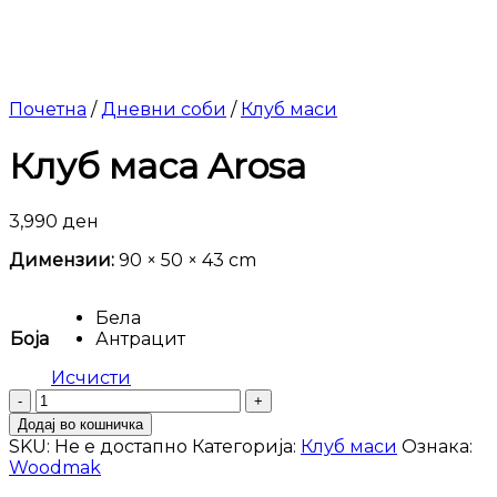
Почетна
/
Дневни соби
/
Клуб маси
Клуб маса Arosa
3,990
ден
Димензии:
90 × 50 × 43 cm
Бела
Боја
Антрацит
Исчисти
Клуб
маса
Додај во кошничка
Arosa
SKU:
Не е достапно
Категорија:
Клуб маси
Ознака:
количина
Woodmak