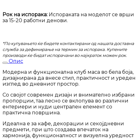
Рок на испорака:
Испораката на моделот се врши
за 15-20 работни денови.
*По купувањето ќе бидете контактирани од нашата доставна
служба за дефинирање на термин за испорака. Купените
производи ќе бидат испорачани во најкраток можен рок.
Опис
Модерна и функционална клуб маса во бела боја,
дизајнирана да внесе стил, практичност и уреден
изглед во дневниот простор.
Со својот современ дизајн и внимателно избрани
пропорции, таа лесно се вклопува во различни
ентериери и нуди централен елемент со
практична површина.
Идеална е за кафе, декорации и секојдневни
предмети, при што создава впечаток на
хармонија, функционалност и визуелна уредност