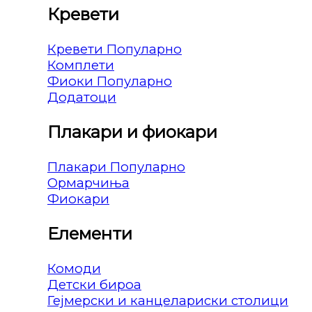
Кревети
Кревети
Комплети
Фиоки
Додатоци
Плакари и фиокари
Плакари
Ормарчиња
Фиокари
Елементи
Комоди
Детски бироа
Гејмерски и канцелариски столици