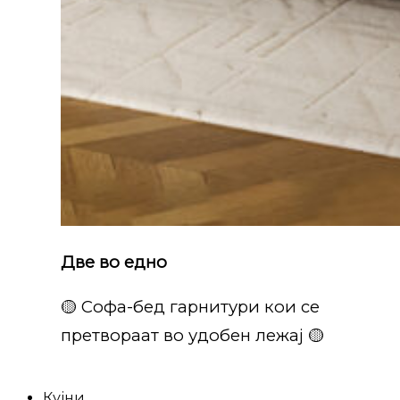
Две во едно
🟡 Софа-бед гарнитури кои се
претвораат во удобен лежај 🟡
Кујни