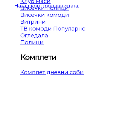
Клуб маси
Назад кон продавницата.
Висечки полици
Висечки комоди
Витрини
ТВ комоди
Огледала
Полици
Комплети
Комплет дневни соби