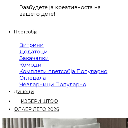
Разбудете ја креативноста на
вашето дете!
Претсобја
Витрини
Додатоци
Закачалки
Комоди
Комплети претсобја
Огледала
Чевларници
Душеци
ИЗБЕРИ ШТОФ
ФЛАЕР ЛЕТО 2026