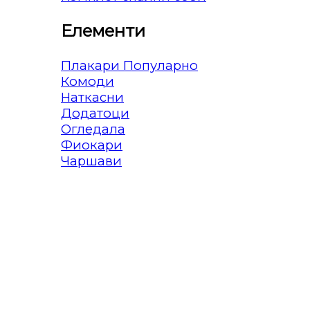
Елементи
Плакари
Комоди
Наткасни
Додатоци
Огледала
Фиокари
Чаршави