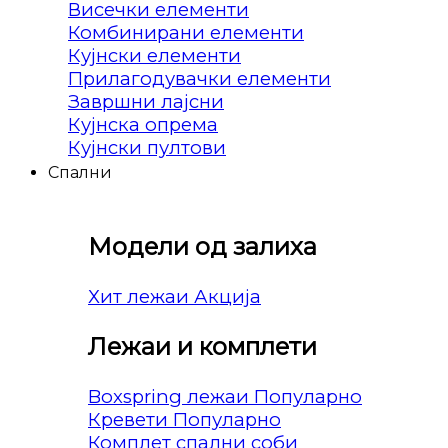
Висечки елементи
Комбинирани елементи
Кујнски елементи
Прилагодувачки елементи
Завршни лајсни
Кујнска опрема
Кујнски пултови
Спални
Модели од залиха
Хит лежаи
Лежаи и комплети
Boxspring лежаи
Кревети
Комплет спални соби