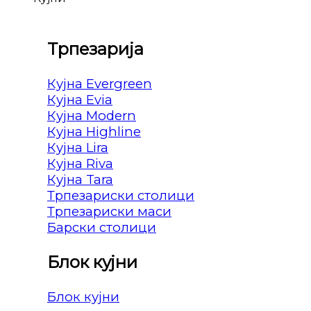
Трпезарија
Кујна Evergreen
Кујна Evia
Кујна Modern
Кујна Highline
Кујна Lira
Кујна Riva
Кујна Tara
Трпезариски столици
Трпезариски маси
Барски столици
Блок кујни
Блок кујни