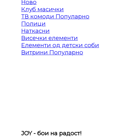
Клуб масички
ТВ комоди
Полици
Наткасни
Висечки елементи
Елементи од детски соби
Витрини
JOY - бои на радост!