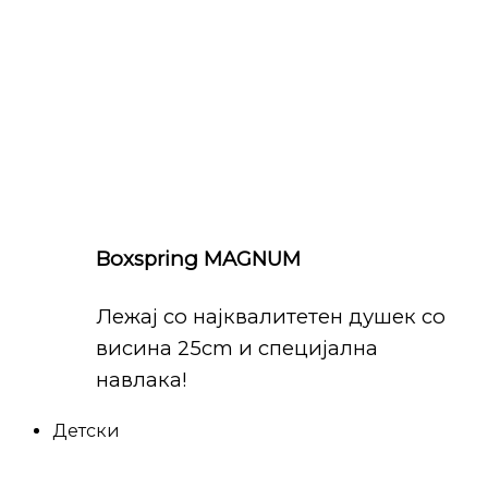
Boxspring MAGNUM
Лежај со најквалитетен душек со
висина 25cm и специјална
навлака!
Детски