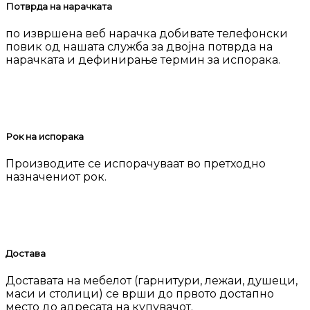
Потврда на нарачката
по извршена веб нарачка добивате телефонски
повик од нашата служба за двојна потврда на
нарачката и дефинирање термин за испорака.
Рок на испорака
Производите се испорачуваат во претходно
назначениот рок.
Достава
Доставата на мебелот (гарнитури, лежаи, душеци,
маси и столици) се врши до првото достапно
место до адресата на купувачот.