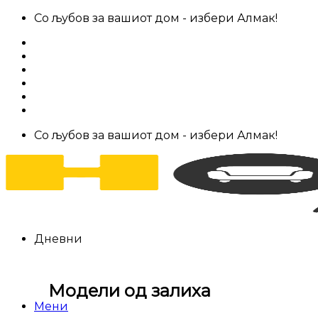
Skip
Со љубов за вашиот дом - избери Алмак!
to
За нас
content
Салони за мебел
Штофови
Најчести прашања
Контакт
Со љубов за вашиот дом - избери Алмак!
Дневни
Модели од залиха
Мени