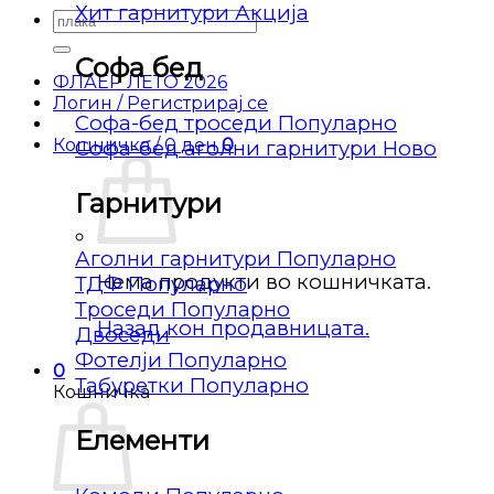
Хит гарнитури
Барај
за:
Софа бед
ФЛАЕР ЛЕТО 2026
Логин / Регистрирај се
Софа-бед троседи
Кошничка /
0
ден
0
Софа-бед аголни гарнитури
Гарнитури
Аголни гарнитури
Нема продукти во кошничката.
ТДФ
Троседи
Назад кон продавницата.
Двоседи
Фотелји
0
Табуретки
Кошничка
Елементи