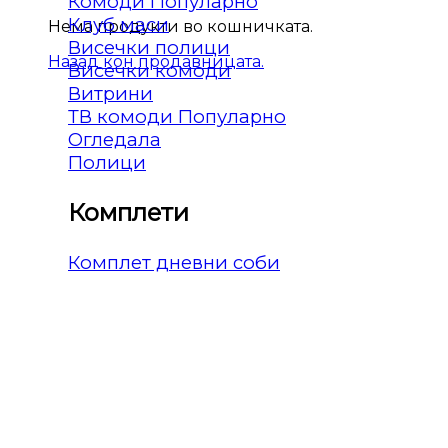
Комоди
Клуб маси
Нема продукти во кошничката.
Висечки полици
Назад кон продавницата.
Висечки комоди
Витрини
ТВ комоди
Огледала
Полици
Комплети
Комплет дневни соби