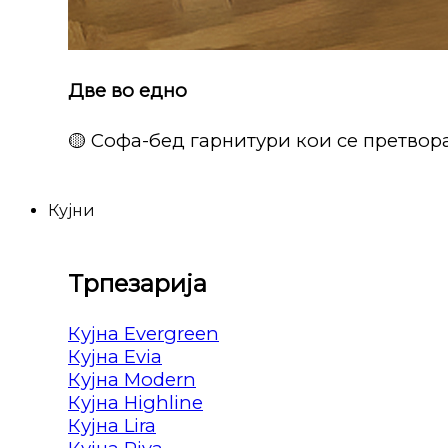
Две во едно
🟡 Софа-бед гарнитури кои се претвора
Кујни
Трпезарија
Кујна Evergreen
Кујна Evia
Кујна Modern
Кујна Highline
Кујна Lira