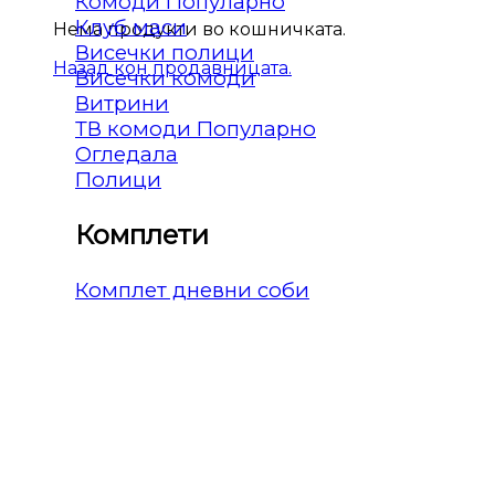
Комоди
Клуб маси
Нема продукти во кошничката.
Висечки полици
Назад кон продавницата.
Висечки комоди
Витрини
ТВ комоди
Огледала
Полици
Комплети
Комплет дневни соби