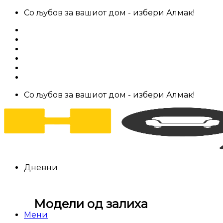
Skip
Со љубов за вашиот дом - избери Алмак!
to
За нас
content
Салони за мебел
Штофови
Најчести прашања
Контакт
Со љубов за вашиот дом - избери Алмак!
Дневни
Модели од залиха
Мени