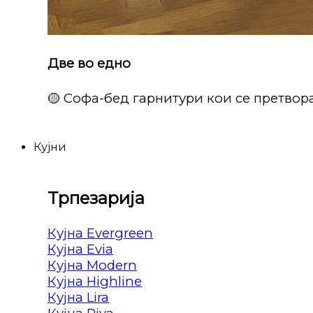
Две во едно
🟡 Софа-бед гарнитури кои се претвора
Кујни
Трпезарија
Кујна Evergreen
Кујна Evia
Кујна Modern
Кујна Highline
Кујна Lira