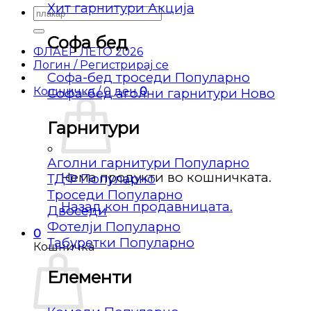
Хит гарнитури
Барај
за:
Софа бед
ФЛАЕР ЛЕТО 2026
Логин / Регистрирај се
Софа-бед троседи
Кошничка /
0
ден
0
Софа-бед аголни гарнитури
Гарнитури
Аголни гарнитури
Нема продукти во кошничката.
ТДФ
Троседи
Назад кон продавницата.
Двоседи
Фотелји
0
Табуретки
Кошничка
Елементи