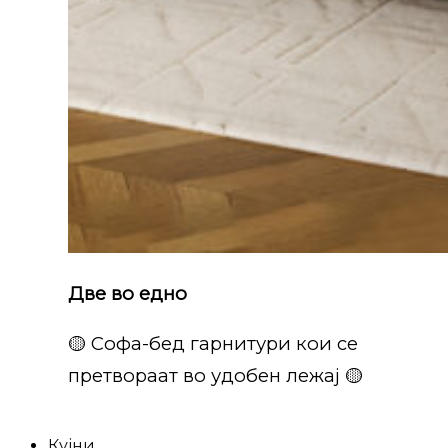
Две во едно
🟡 Софа-бед гарнитури кои се
претвораат во удобен лежај 🟡
Кујни