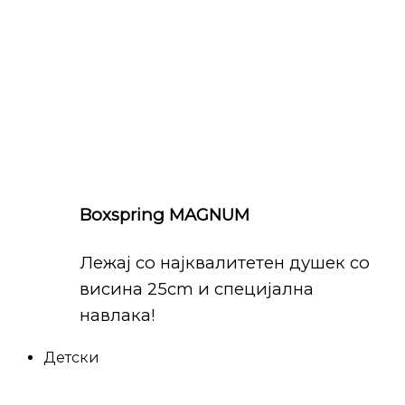
Boxspring MAGNUM
Лежај со најквалитетен душек со
висина 25cm и специјална
навлака!
Детски