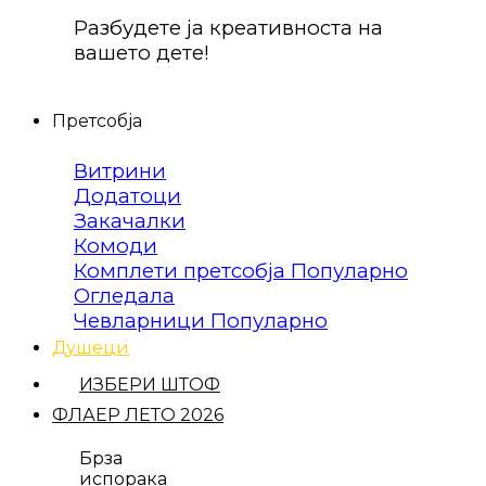
Разбудете ја креативноста на
вашето дете!
Претсобја
Витрини
Додатоци
Закачалки
Комоди
Комплети претсобја
Огледала
Чевларници
Душеци
ИЗБЕРИ ШТОФ
ФЛАЕР ЛЕТО 2026
Брза
испорака