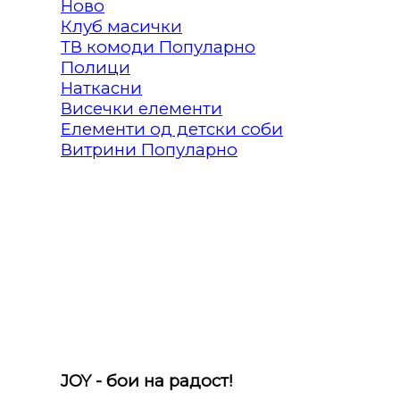
Клуб масички
ТВ комоди
Полици
Наткасни
Висечки елементи
Елементи од детски соби
Витрини
JOY - бои на радост!