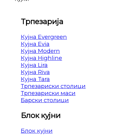
Трпезарија
Кујна Evergreen
Кујна Evia
Кујна Modern
Кујна Highline
Кујна Lira
Кујна Riva
Кујна Tara
Трпезариски столици
Трпезариски маси
Барски столици
Блок кујни
Блок кујни