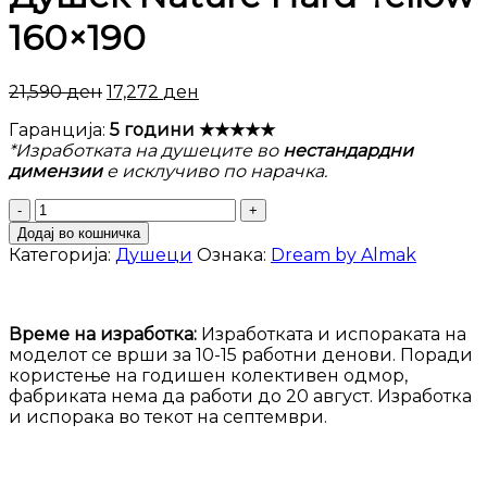
160×190
21,590
ден
17,272
ден
Гаранција:
5 години ★★★★★
*Изработката на душеците во
нестандардни
димензии
е исклучиво по нарачка.
Душек
Nature
Додај во кошничка
Hard
Категорија:
Душеци
Ознака:
Dream by Almak
Yellow
160x190
количина
Време на изработка:
Изработката и испораката на
моделот се врши за 10-15 работни денови. Поради
користење на годишен колективен одмор,
фабриката нема да работи до 20 август. Изработка
и испорака во текот на септември.