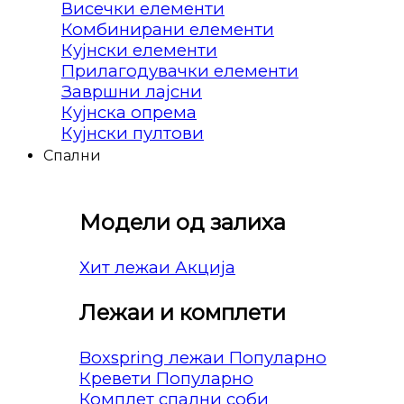
Висечки елементи
Комбинирани елементи
Кујнски елементи
Прилагодувачки елементи
Завршни лајсни
Кујнска опрема
Кујнски пултови
Спални
Модели од залиха
Хит лежаи
Лежаи и комплети
Boxspring лежаи
Кревети
Комплет спални соби