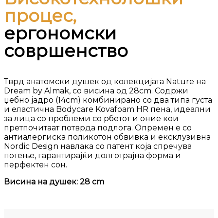
процес,
ергономски
совршенство
Тврд анатомски душек од колекцијата Nature на
Dream by Almak, со висина од 28cm. Содржи
џебно јадро (14cm) комбинирано со два типа густа
и еластична Bodycare Kovafoam HR пена, идеални
за лица со проблеми со рбетот и оние кои
претпочитаат потврда подлога. Опремен е со
антиалергиска поликотон обвивка и ексклузивна
Nordic Design навлака со патент која спречува
потење, гарантирајќи долготрајна форма и
перфектен сон.
Висина на душек: 28 сm