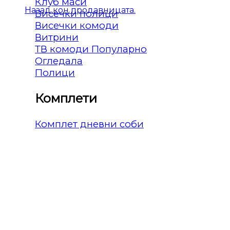
Клуб маси
Назад кон продавницата.
Висечки полици
Висечки комоди
Витрини
ТВ комоди
Огледала
Полици
Комплети
Комплет дневни соби