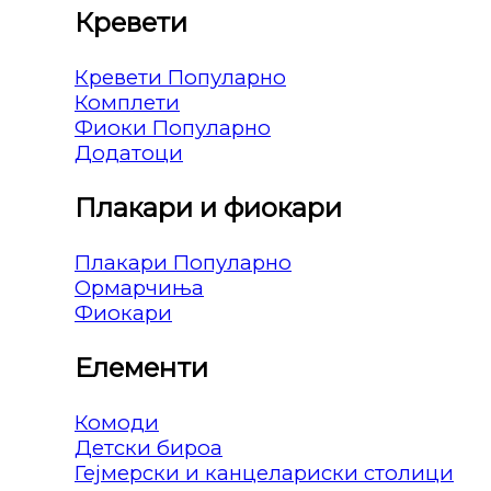
Кревети
Кревети
Комплети
Фиоки
Додатоци
Плакари и фиокари
Плакари
Ормарчиња
Фиокари
Елементи
Комоди
Детски бироа
Гејмерски и канцелариски столици