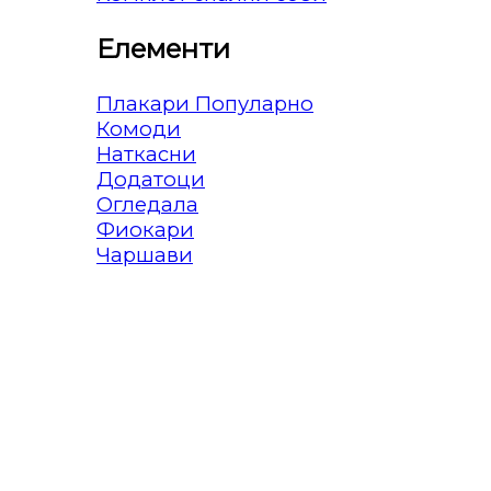
Елементи
Плакари
Комоди
Наткасни
Додатоци
Огледала
Фиокари
Чаршави