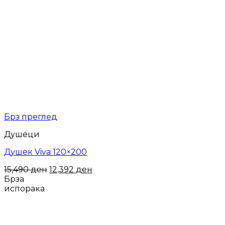
Брз преглед
Душеци
Душек Viva 120×200
15,490
ден
12,392
ден
Брза
испорака