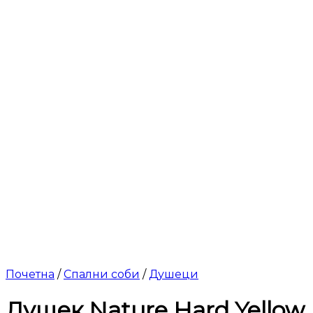
Почетна
/
Спални соби
/
Душеци
Душек Nature Hard Yellow