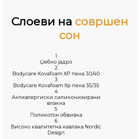
Слоеви на
совршен
сон
1
Џебно јадро
2
Bodycare Kovafoam ХР пена 30/40
3
Bodycare Kovafoam Хр пена 35/35
4
Антиалергиски силиконизирани
влакна
5
Поликотон обвивка
6
Високо квалитетна навлака Nordic
Design