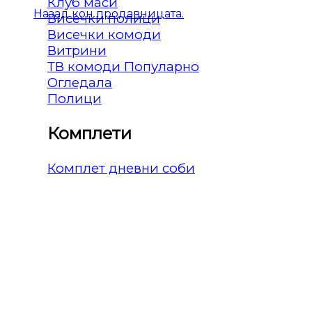
Клуб маси
Назад кон продавницата.
Висечки полици
Висечки комоди
Витрини
ТВ комоди
Огледала
Полици
Комплети
Комплет дневни соби