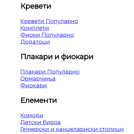
Кревети
Кревети
Комплети
Фиоки
Додатоци
Плакари и фиокари
Плакари
Ормарчиња
Фиокари
Елементи
Комоди
Детски бироа
Гејмерски и канцелариски столици