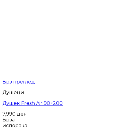
Брз преглед
Душеци
Душек Fresh Air 90×200
7,990
ден
Брза
испорака