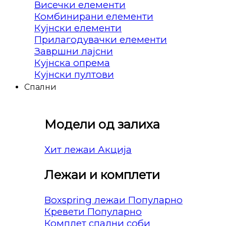
Висечки елементи
Комбинирани елементи
Кујнски елементи
Прилагодувачки елементи
Завршни лајсни
Кујнска опрема
Кујнски пултови
Спални
Модели од залиха
Хит лежаи
Лежаи и комплети
Boxspring лежаи
Кревети
Комплет спални соби