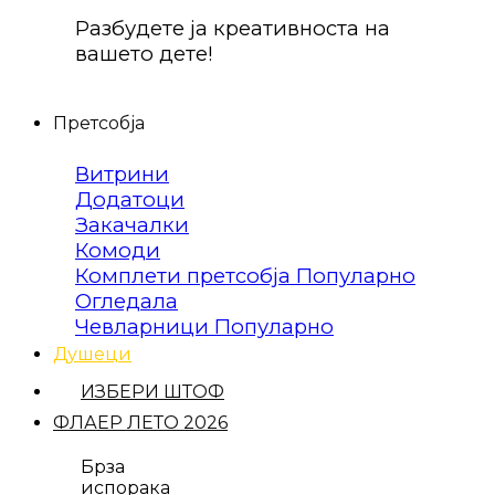
Разбудете ја креативноста на
вашето дете!
Претсобја
Витрини
Додатоци
Закачалки
Комоди
Комплети претсобја
Огледала
Чевларници
Душеци
ИЗБЕРИ ШТОФ
ФЛАЕР ЛЕТО 2026
Брза
испорака