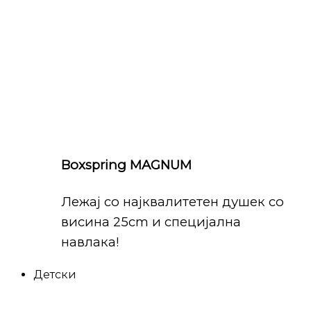
Boxspring MAGNUM
Лежај со најквалитетен душек со
висина 25cm и специјална
навлака!
Детски