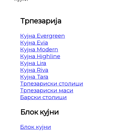
Трпезарија
Кујна Evergreen
Кујна Evia
Кујна Modern
Кујна Highline
Кујна Lira
Кујна Riva
Кујна Tara
Трпезариски столици
Трпезариски маси
Барски столици
Блок кујни
Блок кујни