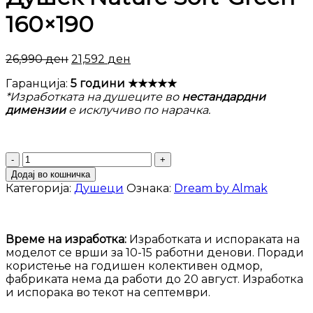
160×190
26,990
ден
21,592
ден
Гаранција:
5 години ★★★★★
*Изработката на душеците во
нестандардни
димензии
е исклучиво по нарачка.
Душек
Nature
Додај во кошничка
Soft-
Категорија:
Душеци
Ознака:
Dream by Almak
Green
160x190
количина
Време на изработка:
Изработката и испораката на
моделот се врши за 10-15 работни денови. Поради
користење на годишен колективен одмор,
фабриката нема да работи до 20 август. Изработка
и испорака во текот на септември.