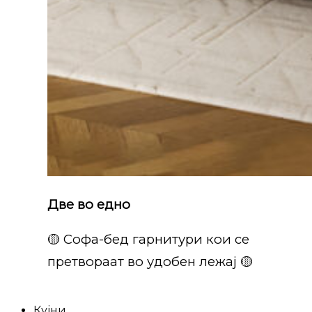
Две во едно
🟡 Софа-бед гарнитури кои се
претвораат во удобен лежај 🟡
Кујни