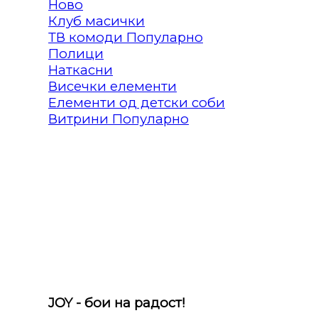
Клуб масички
ТВ комоди
Полици
Наткасни
Висечки елементи
Елементи од детски соби
Витрини
JOY - бои на радост!