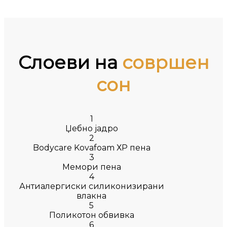
Слоеви на
совршен
сон
1
Џебно јадро
2
Bodycare Kovafoam ХР пена
3
Мемори пена
4
Антиалергиски силиконизирани
влакна
5
Поликотон обвивка
6