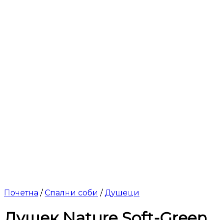
Почетна
/
Спални соби
/
Душеци
Душек Nature Soft-Green