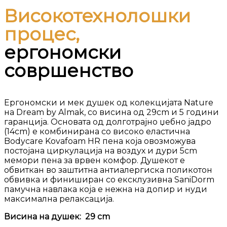
Високотехнолошки
процес,
ергономски
совршенство
Ергономски и мек душек од колекцијата Nature
на Dream by Almak, со висина од 29cm и 5 години
гаранција. Основата од долготрајно џебно јадро
(14cm) е комбинирана со високо еластична
Bodycare Kovafoam HR пена која овозможува
постојана циркулација на воздух и дури 5cm
мемори пена за врвен комфор. Душекот е
обвиткан во заштитна антиалергиска поликотон
обвивка и финиширан со ексклузивна SaniDorm
памучна навлака која е нежна на допир и нуди
максимална релаксација.
Висина на душек: 29 сm