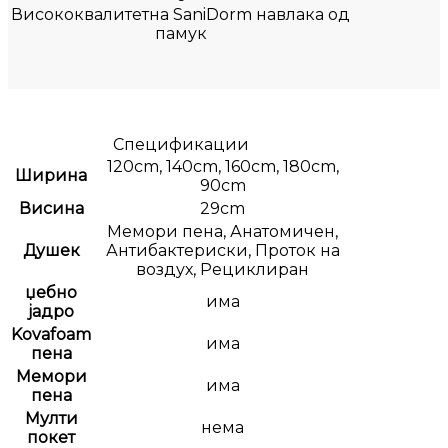
Висококвалитетна SaniDorm навлака од
памук
Спецификации
120cm, 140cm, 160cm, 180cm,
Ширина
90cm
Висина
29cm
Мемори пена, Анатомичен,
Душек
Антибактериски, Проток на
воздух, Рециклиран
џебно
има
јадро
Kovafoam
има
пена
Мемори
има
пена
Мулти
нема
покет