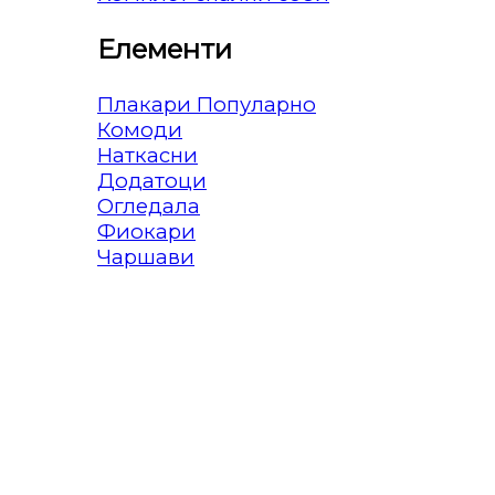
Елементи
Плакари
Комоди
Наткасни
Додатоци
Огледала
Фиокари
Чаршави