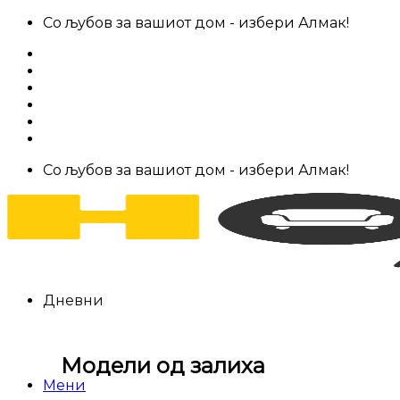
Skip
Со љубов за вашиот дом - избери Алмак!
to
За нас
content
Салони за мебел
Штофови
Најчести прашања
Контакт
Со љубов за вашиот дом - избери Алмак!
Дневни
Модели од залиха
Мени