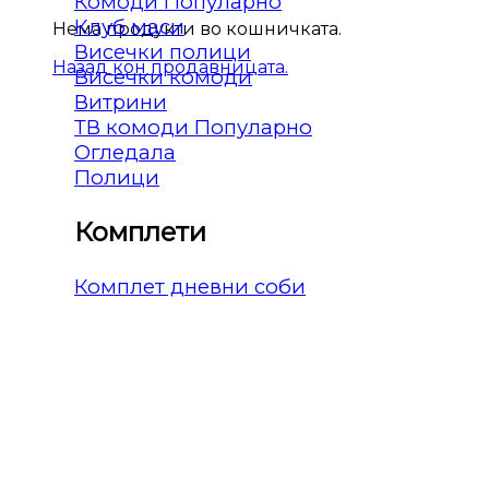
Комоди
Клуб маси
Нема продукти во кошничката.
Висечки полици
Назад кон продавницата.
Висечки комоди
Витрини
ТВ комоди
Огледала
Полици
Комплети
Комплет дневни соби