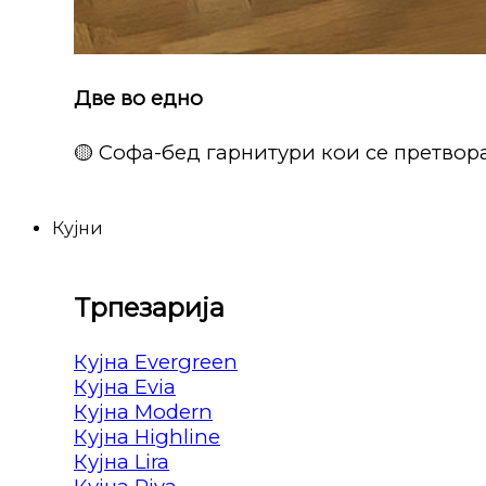
Две во едно
🟡 Софа-бед гарнитури кои се претвора
Кујни
Трпезарија
Кујна Evergreen
Кујна Evia
Кујна Modern
Кујна Highline
Кујна Lira