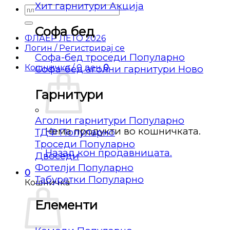
Хит гарнитури
Барај
за:
Софа бед
ФЛАЕР ЛЕТО 2026
Логин / Регистрирај се
Софа-бед троседи
Кошничка /
0
ден
0
Софа-бед аголни гарнитури
Гарнитури
Аголни гарнитури
Нема продукти во кошничката.
ТДФ
Троседи
Назад кон продавницата.
Двоседи
Фотелји
0
Табуретки
Кошничка
Елементи