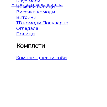
Клуб маси
Назад кон продавницата.
Висечки полици
Висечки комоди
Витрини
ТВ комоди
Огледала
Полици
Комплети
Комплет дневни соби