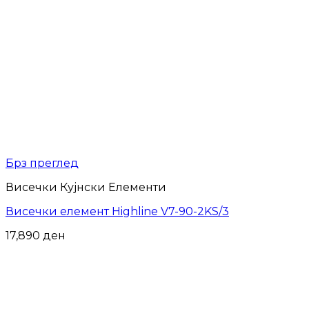
Брз преглед
Висечки Кујнски Елементи
Висечки елемент Highline V7-90-2KS/3
17,890
ден