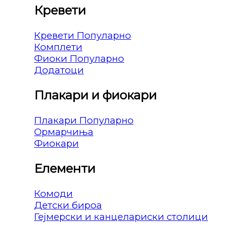
Кревети
Кревети
Комплети
Фиоки
Додатоци
Плакари и фиокари
Плакари
Ормарчиња
Фиокари
Елементи
Комоди
Детски бироа
Гејмерски и канцелариски столици