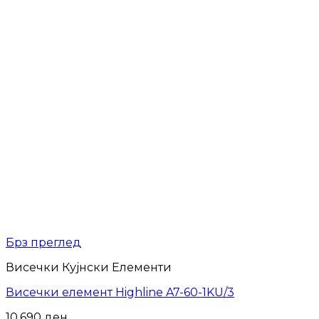
Брз преглед
Висечки Кујнски Елементи
Висечки елемент Highline A7-60-1KU/3
10,690
ден