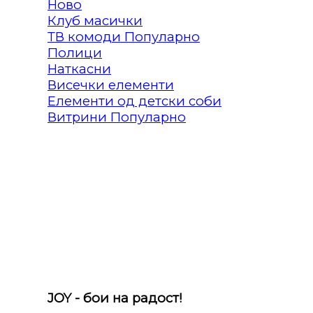
Клуб масички
ТВ комоди
Полици
Наткасни
Висечки елементи
Елементи од детски соби
Витрини
JOY - бои на радост!