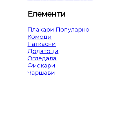
Елементи
Плакари
Комоди
Наткасни
Додатоци
Огледала
Фиокари
Чаршави