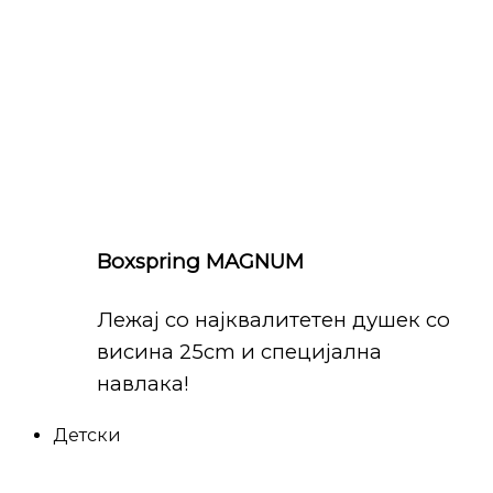
Boxspring MAGNUM
Лежај со најквалитетен душек со
висина 25cm и специјална
навлака!
Детски