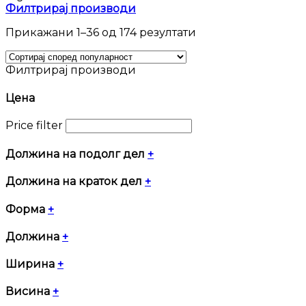
Филтрирај производи
Sorted
Прикажани 1–36 од 174 резултати
by
popularity
Филтрирај производи
Цена
Price filter
Должина на подолг дел
+
Должина на краток дел
+
Форма
+
Должина
+
Ширина
+
Висина
+