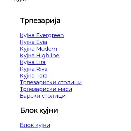
Трпезарија
Кујна Evergreen
Кујна Evia
Кујна Modern
Кујна Highline
Кујна Lira
Кујна Riva
Кујна Tara
Трпезариски столици
Трпезариски маси
Барски столици
Блок кујни
Блок кујни