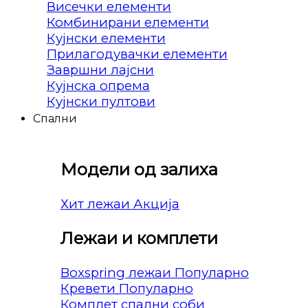
Висечки елементи
Комбинирани елементи
Кујнски елементи
Прилагодувачки елементи
Завршни лајсни
Кујнска опрема
Кујнски пултови
Спални
Модели од залиха
Хит лежаи
Лежаи и комплети
Boxspring лежаи
Кревети
Комплет спални соби