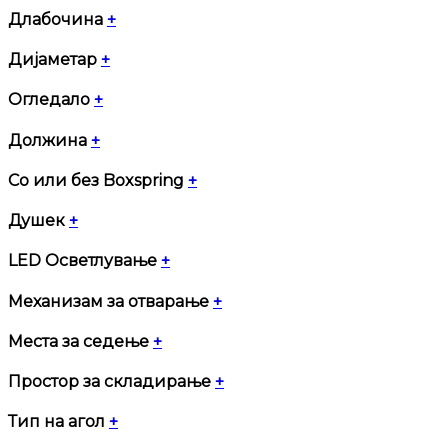
Длабочина
+
Дијаметар
+
Огледало
+
Должина
+
Со или без Boxspring
+
Душек
+
LED Осветлување
+
Механизам за отварање
+
Места за седење
+
Простор за складирање
+
Тип на агол
+