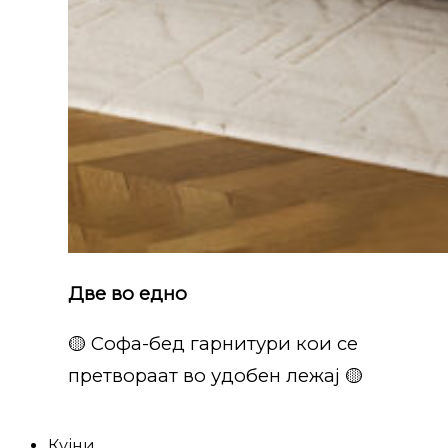
Две во едно
🟡 Софа-бед гарнитури кои се
претвораат во удобен лежај 🟡
Кујни