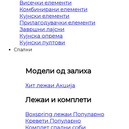
Висечки елементи
Комбинирани елементи
Кујнски елементи
Прилагодувачки елементи
Завршни лајсни
Кујнска опрема
Кујнски пултови
Спални
Модели од залиха
Хит лежаи
Лежаи и комплети
Boxspring лежаи
Кревети
Комплет спални соби