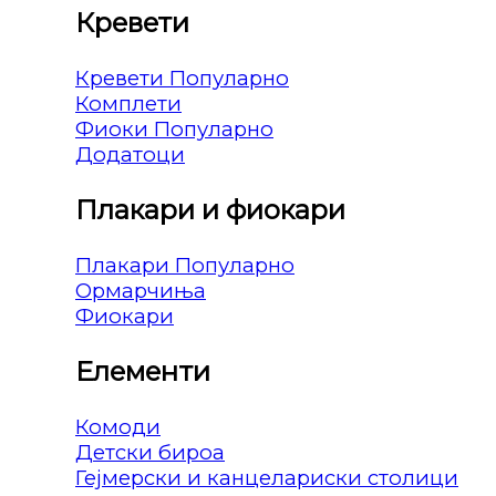
Кревети
Кревети
Комплети
Фиоки
Додатоци
Плакари и фиокари
Плакари
Ормарчиња
Фиокари
Елементи
Комоди
Детски бироа
Гејмерски и канцелариски столици