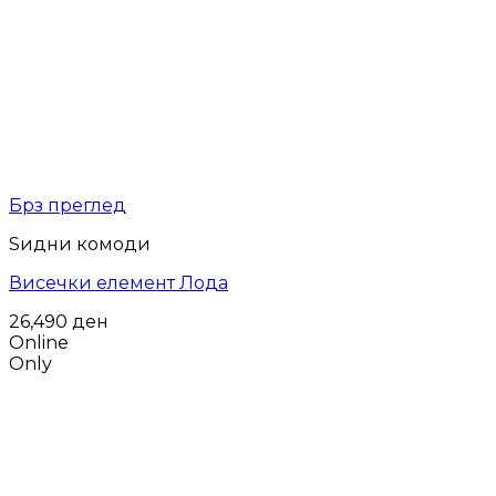
Брз преглед
Ѕидни комоди
Висечки елемент Лода
26,490
ден
Online
Only