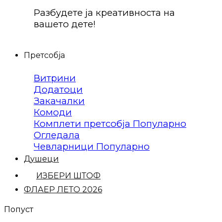
Разбудете ја креативноста на
вашето дете!
Претсобја
Витрини
Додатоци
Закачалки
Комоди
Комплети претсобја
Огледала
Чевларници
Душеци
ИЗБЕРИ ШТОФ
ФЛАЕР ЛЕТО 2026
Попуст