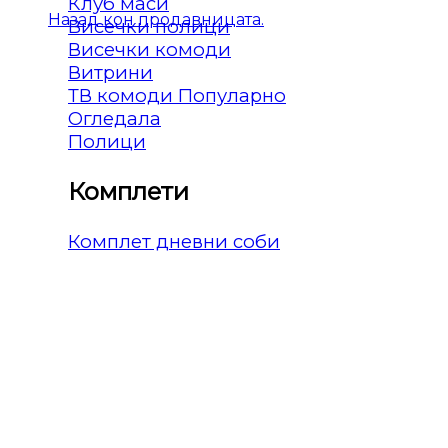
Клуб маси
Назад кон продавницата.
Висечки полици
Висечки комоди
Витрини
ТВ комоди
Огледала
Полици
Комплети
Комплет дневни соби