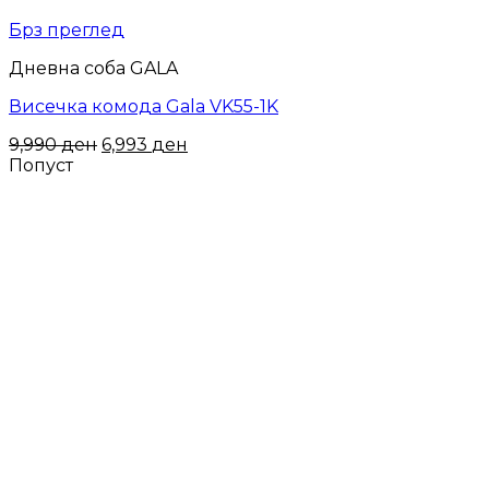
Брз преглед
Дневна соба GALA
Висечка комода Gala VK55-1K
9,990
ден
6,993
ден
Попуст