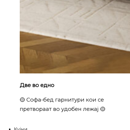
Две во едно
🟡 Софа-бед гарнитури кои се
претвораат во удобен лежај 🟡
Кујни