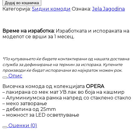
комода
Додај во кошничка
Opera
Категорија:
Ѕидни комоди
Ознака:
Jela Jagodina
VK30-
1AL
количина
Време на изработка:
Изработката и испораката на
моделот се врши за 1 месец.
*По купувањето ќе бидете контактирани од нашата доставна
служба за дефинирање на термин за испорака. Купените
производи ќе бидат испорачани во најкраток можен рок.
Опис
Висечка комода од колекцијата
OPERA
– лакирана со мек мат УВ лак во боја на кашмир
– Алуминиумска рамка напред со стаклено стакло
– меко затворање
– дебелина од 25mm
– можност за LED осветлување
Оценки (0)