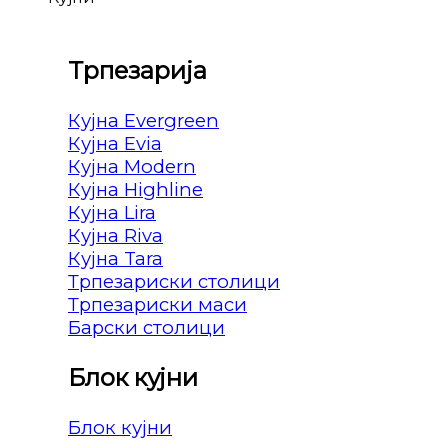
Трпезарија
Кујна Evergreen
Кујна Evia
Кујна Modern
Кујна Highline
Кујна Lira
Кујна Riva
Кујна Tara
Трпезариски столици
Трпезариски маси
Барски столици
Блок кујни
Блок кујни