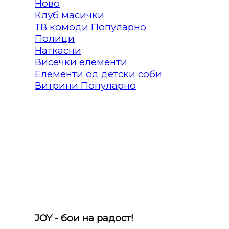
Клуб масички
ТВ комоди
Полици
Наткасни
Висечки елементи
Елементи од детски соби
Витрини
JOY - бои на радост!