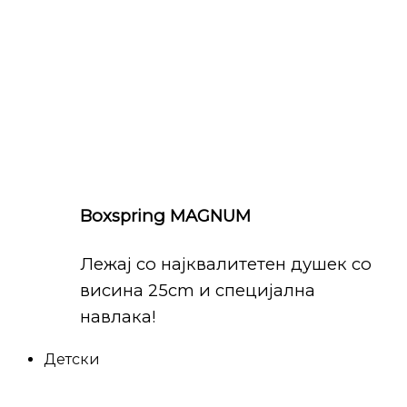
Boxspring MAGNUM
Лежај со најквалитетен душек со
висина 25cm и специјална
навлака!
Детски