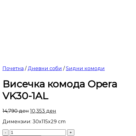
Почетна
/
Дневни соби
/
Ѕидни комоди
Висечка комода Opera
VK30-1AL
14,790
ден
10,353
ден
Димензии: 30x115x29 cm
Висечка