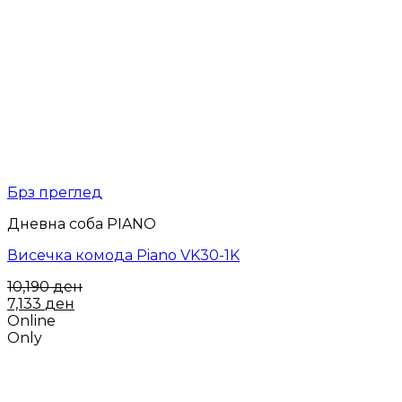
Брз преглед
Дневна соба PIANO
Висечка комода Piano VK30-1K
10,190
ден
7,133
ден
Online
Only