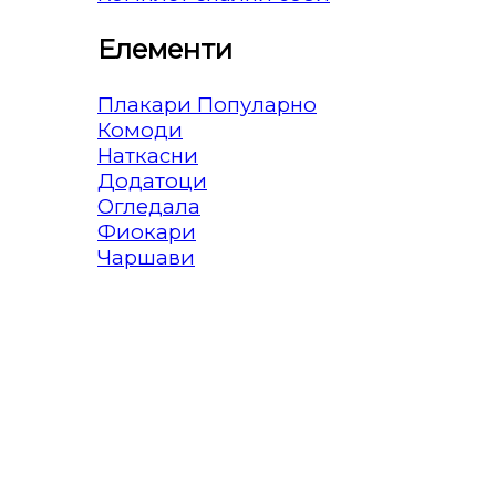
Елементи
Плакари
Комоди
Наткасни
Додатоци
Огледала
Фиокари
Чаршави