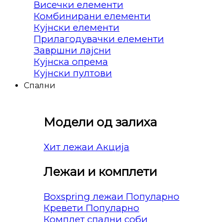
Висечки елементи
Комбинирани елементи
Кујнски елементи
Прилагодувачки елементи
Завршни лајсни
Кујнска опрема
Кујнски пултови
Спални
Модели од залиха
Хит лежаи
Лежаи и комплети
Boxspring лежаи
Кревети
Комплет спални соби