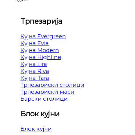
Трпезарија
Кујна Evergreen
Кујна Evia
Кујна Modern
Кујна Highline
Кујна Lira
Кујна Riva
Кујна Tara
Трпезариски столици
Трпезариски маси
Барски столици
Блок кујни
Блок кујни