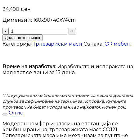
24,490
ден
Димензии: 160х90+40х74cm
Трпезариска
маса
Додај во кошничка
121
Категорија:
Трпезариски маси
Ознака:
СФ мебел
количина
Време на изработка:
Изработката и испораката на
моделот се врши за 15 дена.
*По купувањето ќе бидете контактирани од нашата доставна
служба за дефинирање на термин за испорака. Купените
производи ќе бидат испорачани во најкраток можен рок.
Опис
Модерен комфор и класична елеганција се
комбинирани кај трпезариската маса СФ121.
Трпезариската маса има механизам за пуштање