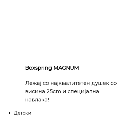
Boxspring MAGNUM
Лежај со најквалитетен душек со
висина 25cm и специјална
навлака!
Детски