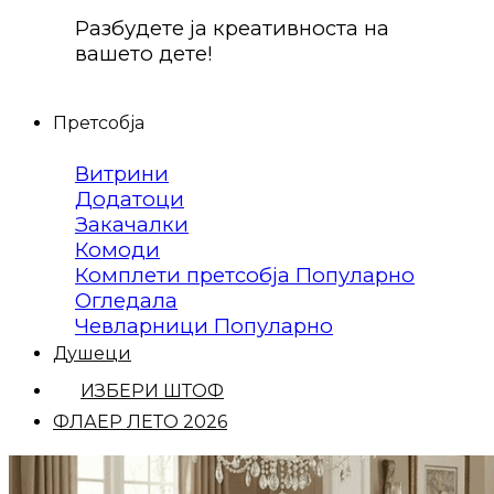
Разбудете ја креативноста на
вашето дете!
Претсобја
Витрини
Додатоци
Закачалки
Комоди
Комплети претсобја
Огледала
Чевларници
Душеци
ИЗБЕРИ ШТОФ
ФЛАЕР ЛЕТО 2026