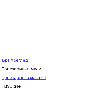
Брз преглед
Трпезариски маси
Трпезариска маса 141
11,190
ден