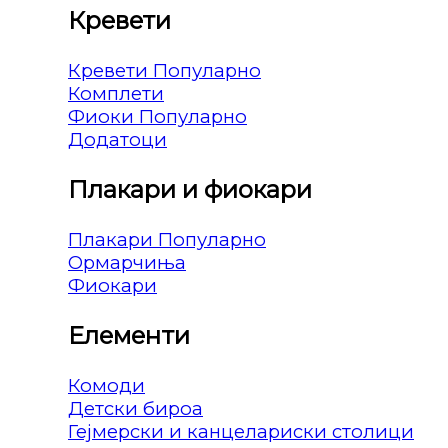
Кревети
Кревети
Комплети
Фиоки
Додатоци
Плакари и фиокари
Плакари
Ормарчиња
Фиокари
Елементи
Комоди
Детски бироа
Гејмерски и канцелариски столици