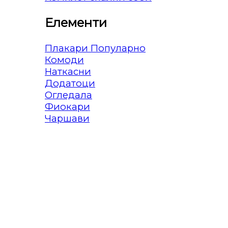
Елементи
Плакари
Комоди
Наткасни
Додатоци
Огледала
Фиокари
Чаршави