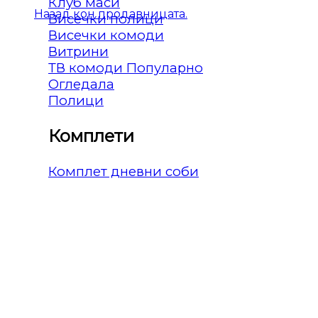
Клуб маси
Назад кон продавницата.
Висечки полици
Висечки комоди
Витрини
ТВ комоди
Огледала
Полици
Комплети
Комплет дневни соби