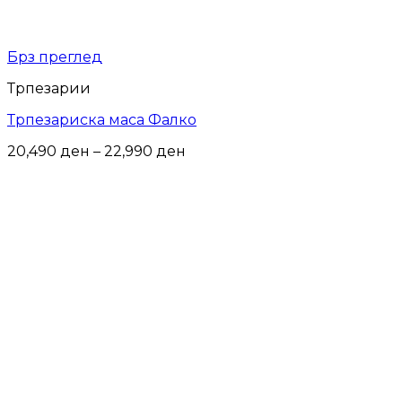
Брз преглед
Трпезарии
Трпезариска маса Фалко
Price
20,490
ден
–
22,990
ден
range:
20,490 ден
through
22,990 ден