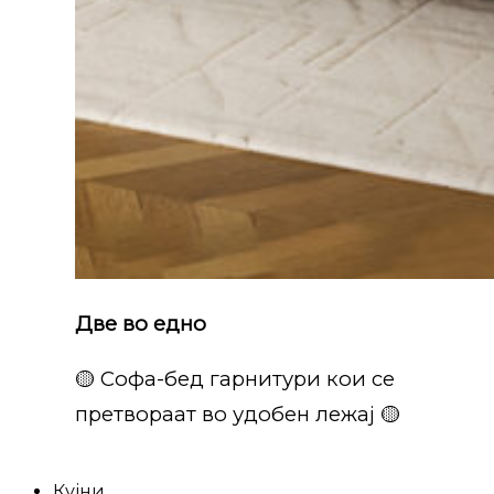
Две во едно
🟡 Софа-бед гарнитури кои се
претвораат во удобен лежај 🟡
Кујни