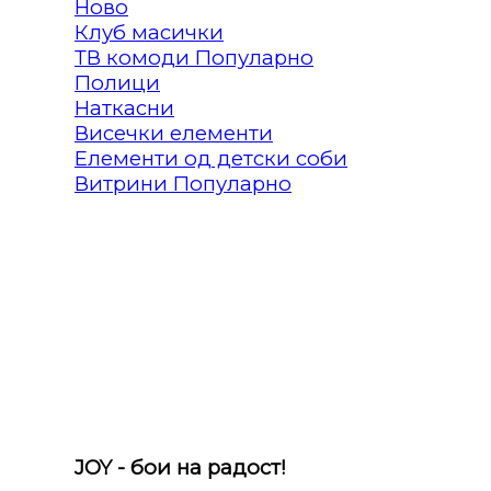
Клуб масички
ТВ комоди
Полици
Наткасни
Висечки елементи
Елементи од детски соби
Витрини
JOY - бои на радост!