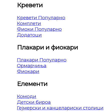
Кревети
Кревети
Комплети
Фиоки
Додатоци
Плакари и фиокари
Плакари
Ормарчиња
Фиокари
Елементи
Комоди
Детски бироа
Гејмерски и канцелариски столици