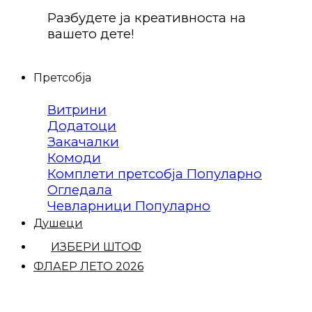
Разбудете ја креативноста на
вашето дете!
Претсобја
Витрини
Додатоци
Закачалки
Комоди
Комплети претсобја
Огледала
Чевларници
Душеци
ИЗБЕРИ ШТОФ
ФЛАЕР ЛЕТО 2026