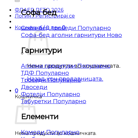
ФЛАЕР ЛЕТО 2026
Софа бед
Логин / Регистрирај се
Софа-бед троседи
Кошничка /
0
ден
0
Софа-бед аголни гарнитури
Гарнитури
Аголни гарнитури
Нема продукти во кошничката.
ТДФ
Назад кон продавницата.
Троседи
Двоседи
0
Фотелји
Кошничка
Табуретки
Елементи
Комоди
Нема продукти во кошничката.