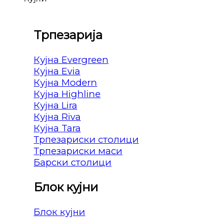
Трпезарија
Кујна Evergreen
Кујна Evia
Кујна Modern
Кујна Highline
Кујна Lira
Кујна Riva
Кујна Tara
Трпезариски столици
Трпезариски маси
Барски столици
Блок кујни
Блок кујни