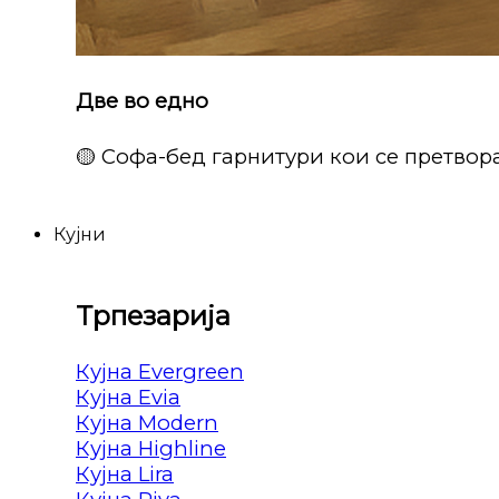
Две во едно
🟡 Софа-бед гарнитури кои се претвора
Кујни
Трпезарија
Кујна Evergreen
Кујна Evia
Кујна Modern
Кујна Highline
Кујна Lira