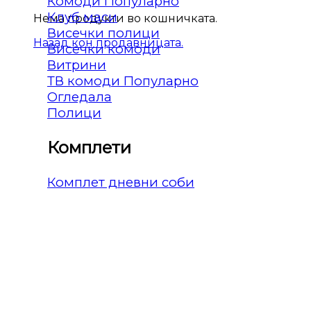
Комоди
Клуб маси
Нема продукти во кошничката.
Висечки полици
Назад кон продавницата.
Висечки комоди
Витрини
ТВ комоди
Огледала
Полици
Комплети
Комплет дневни соби