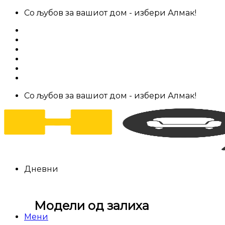
Skip
Со љубов за вашиот дом - избери Алмак!
to
За нас
content
Салони за мебел
Штофови
Најчести прашања
Контакт
Со љубов за вашиот дом - избери Алмак!
Дневни
Модели од залиха
Мени