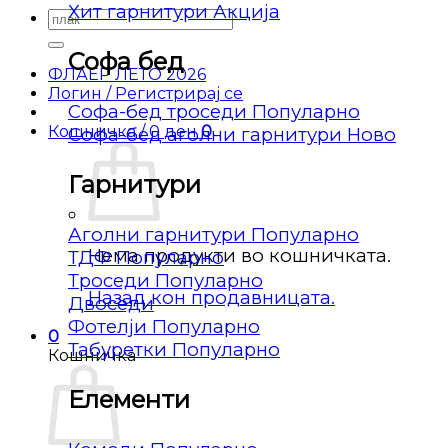
Хит гарнитури
Барај
за:
Софа бед
ФЛАЕР ЛЕТО 2026
Логин / Регистрирај се
Софа-бед троседи
Кошничка /
0
ден
0
Софа-бед аголни гарнитури
Гарнитури
Аголни гарнитури
Нема продукти во кошничката.
ТДФ
Троседи
Назад кон продавницата.
Двоседи
Фотелји
0
Табуретки
Кошничка
Елементи