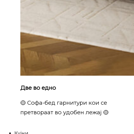
Две во едно
🟡 Софа-бед гарнитури кои се
претвораат во удобен лежај 🟡
Кујни