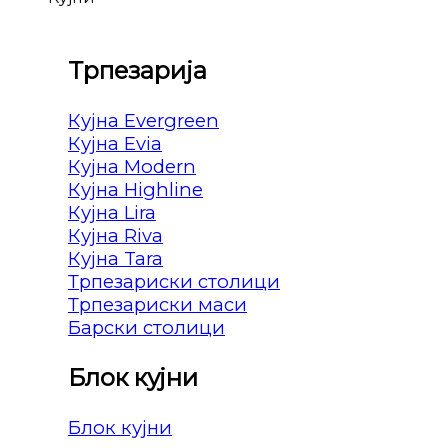
Трпезарија
Кујна Evergreen
Кујна Evia
Кујна Modern
Кујна Highline
Кујна Lira
Кујна Riva
Кујна Tara
Трпезариски столици
Трпезариски маси
Барски столици
Блок кујни
Блок кујни