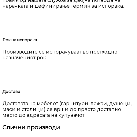
повик од нашата служба за двојна потврда на
нарачката и дефинирање термин за испорака.
Рок на испорака
Производите се испорачуваат во претходно
назначениот рок.
Достава
Доставата на мебелот (гарнитури, лежаи, душеци,
маси и столици) се врши до првото достапно
место до адресата на купувачот.
Слични производи