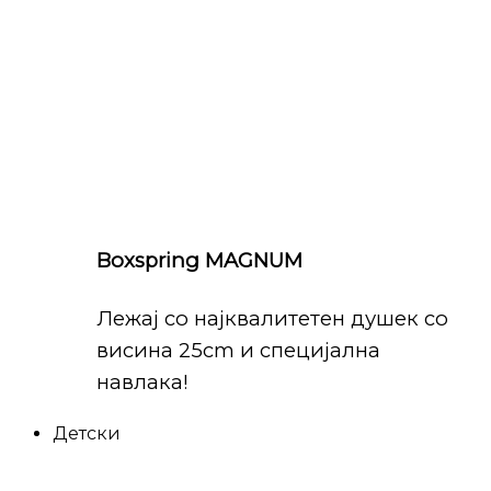
Boxspring MAGNUM
Лежај со најквалитетен душек со
висина 25cm и специјална
навлака!
Детски