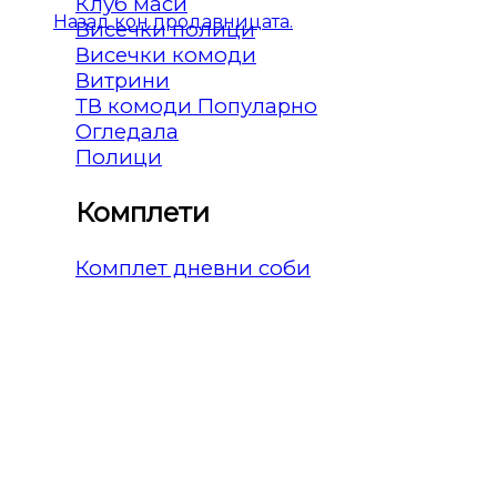
Клуб маси
Назад кон продавницата.
Висечки полици
Висечки комоди
Витрини
ТВ комоди
Огледала
Полици
Комплети
Комплет дневни соби