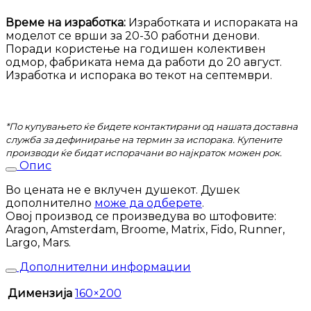
Време на изработка:
Изработката и испораката на
моделот се врши за 20-30 работни денови.
Поради користење на годишен колективен
одмор, фабриката нема да работи до 20 август.
Изработка и испорака во текот на септември.
*По купувањето ќе бидете контактирани од нашата доставна
служба за дефинирање на термин за испорака. Купените
производи ќе бидат испорачани во најкраток можен рок.
Опис
Во цената не е вклучен душекот. Душек
дополнително
може да одберете
.
Овој производ се произведува во штофовите:
Aragon, Amsterdam, Broome, Matrix, Fido, Runner,
Largo, Mars.
Дополнителни информации
Димензија
160×200