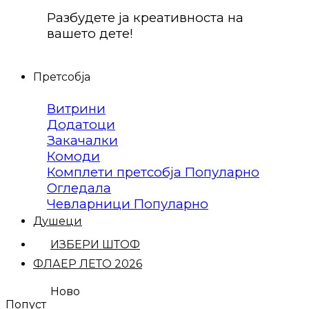
Разбудете ја креативноста на
вашето дете!
Претсобја
Витрини
Додатоци
Закачалки
Комоди
Комплети претсобја
Огледала
Чевларници
Душеци
ИЗБЕРИ ШТОФ
ФЛАЕР ЛЕТО 2026
Ново
Попуст