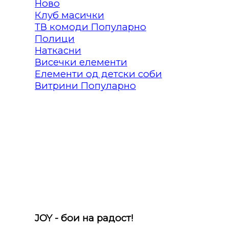
Клуб масички
ТВ комоди
Полици
Наткасни
Висечки елементи
Елементи од детски соби
Витрини
JOY - бои на радост!