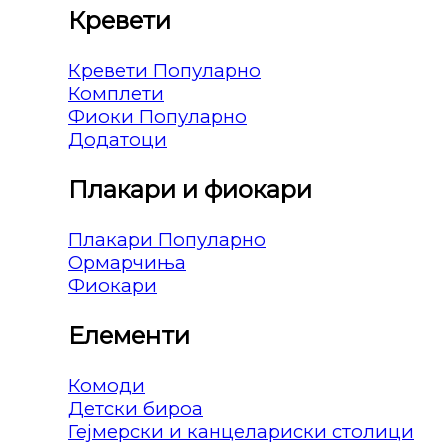
Кревети
Кревети
Комплети
Фиоки
Додатоци
Плакари и фиокари
Плакари
Ормарчиња
Фиокари
Елементи
Комоди
Детски бироа
Гејмерски и канцелариски столици