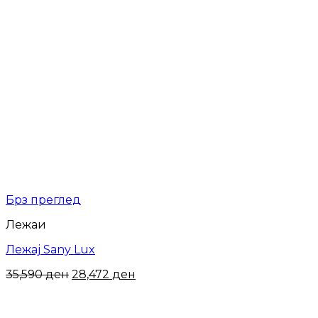
Брз преглед
Лежаи
Лежај Sany Lux
Original
Current
35,590
ден
28,472
ден
price
price
was:
is:
35,590 ден.
28,472 ден.