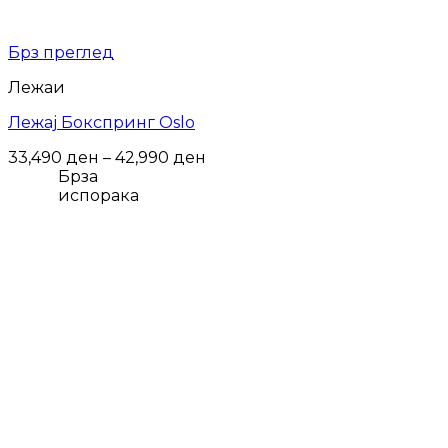
Брз преглед
Лежаи
Лежај Бокспринг Oslo
Price
33,490
ден
–
42,990
ден
range:
Брза
33,490 ден
испорака
through
42,990 ден