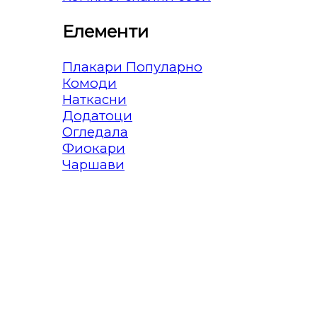
Елементи
Плакари
Комоди
Наткасни
Додатоци
Огледала
Фиокари
Чаршави