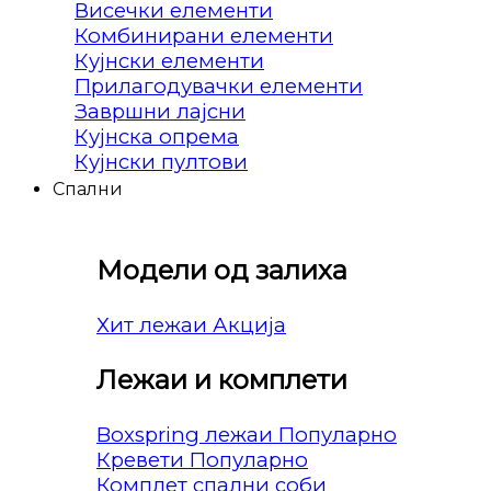
Висечки елементи
Комбинирани елементи
Кујнски елементи
Прилагодувачки елементи
Завршни лајсни
Кујнска опрема
Кујнски пултови
Спални
Модели од залиха
Хит лежаи
Лежаи и комплети
Boxspring лежаи
Кревети
Комплет спални соби