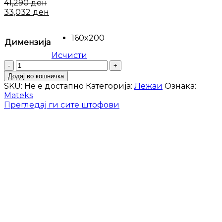
41,290
ден
33,032
ден
160x200
Димензија
Исчисти
Лежај
Nika
Додај во кошничка
количина
SKU:
Не е достапно
Категорија:
Лежаи
Ознака:
Mateks
Прегледај ги сите штофови