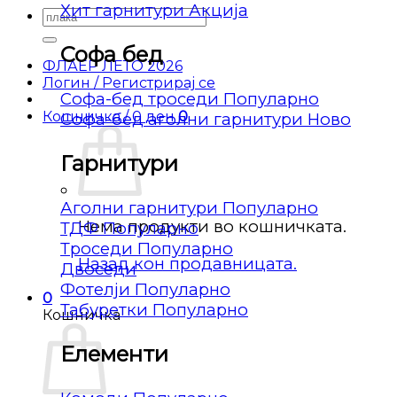
Хит гарнитури
Барај
за:
Софа бед
ФЛАЕР ЛЕТО 2026
Логин / Регистрирај се
Софа-бед троседи
Кошничка /
0
ден
0
Софа-бед аголни гарнитури
Гарнитури
Аголни гарнитури
Нема продукти во кошничката.
ТДФ
Троседи
Назад кон продавницата.
Двоседи
Фотелји
0
Табуретки
Кошничка
Елементи