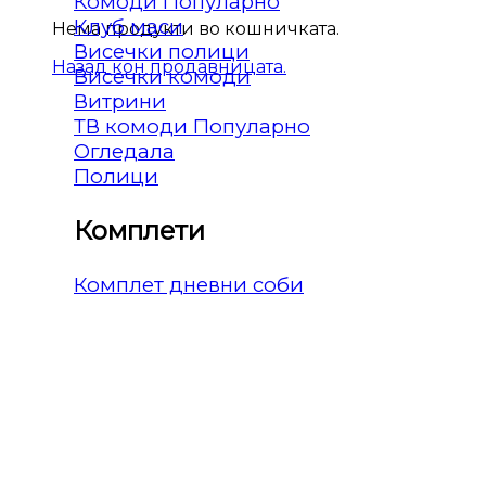
Комоди
Клуб маси
Нема продукти во кошничката.
Висечки полици
Назад кон продавницата.
Висечки комоди
Витрини
ТВ комоди
Огледала
Полици
Комплети
Комплет дневни соби