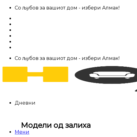
Skip
Со љубов за вашиот дом - избери Алмак!
to
За нас
content
Салони за мебел
Штофови
Најчести прашања
Контакт
Со љубов за вашиот дом - избери Алмак!
Дневни
Модели од залиха
Мени