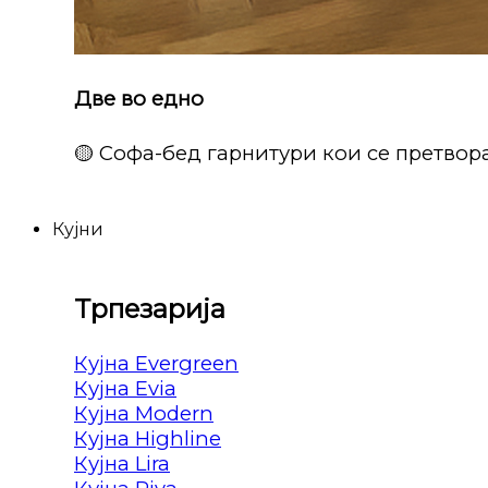
Две во едно
🟡 Софа-бед гарнитури кои се претвора
Кујни
Трпезарија
Кујна Evergreen
Кујна Evia
Кујна Modern
Кујна Highline
Кујна Lira