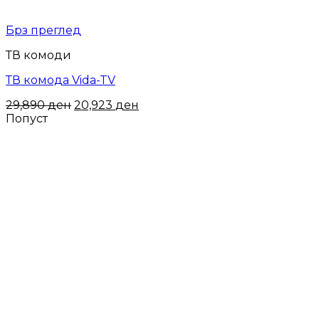
Брз преглед
ТВ комоди
ТВ комода Vida-TV
29,890
ден
20,923
ден
Попуст