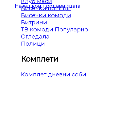
Клуб маси
Назад кон продавницата.
Висечки полици
Висечки комоди
Витрини
ТВ комоди
Огледала
Полици
Комплети
Комплет дневни соби