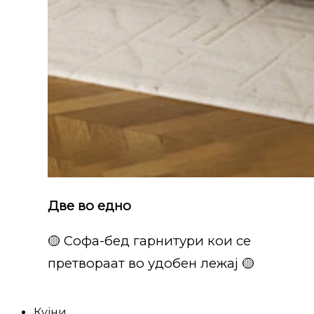
Две во едно
🟡 Софа-бед гарнитури кои се
претвораат во удобен лежај 🟡
Кујни