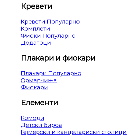
Кревети
Кревети
Комплети
Фиоки
Додатоци
Плакари и фиокари
Плакари
Ормарчиња
Фиокари
Елементи
Комоди
Детски бироа
Гејмерски и канцелариски столици