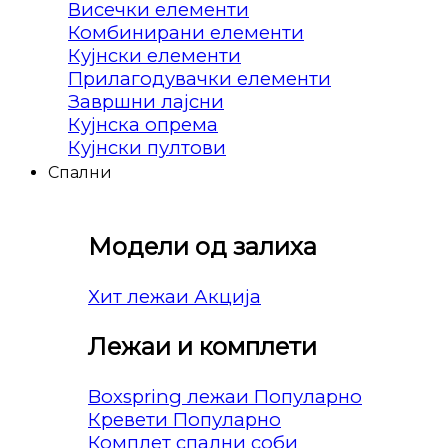
Висечки елементи
Комбинирани елементи
Кујнски елементи
Прилагодувачки елементи
Завршни лајсни
Кујнска опрема
Кујнски пултови
Спални
Модели од залиха
Хит лежаи
Лежаи и комплети
Boxspring лежаи
Кревети
Комплет спални соби