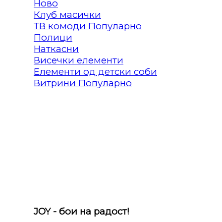
Клуб масички
ТВ комоди
Полици
Наткасни
Висечки елементи
Елементи од детски соби
Витрини
JOY - бои на радост!