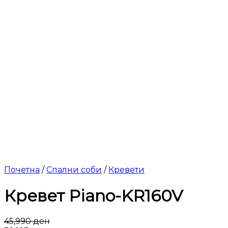
Почетна
/
Спални соби
/
Кревети
Кревет Piano-KR160V
45,990
ден