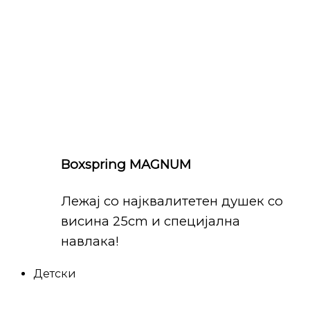
Boxspring MAGNUM
Лежај со најквалитетен душек со
висина 25cm и специјална
навлака!
Детски