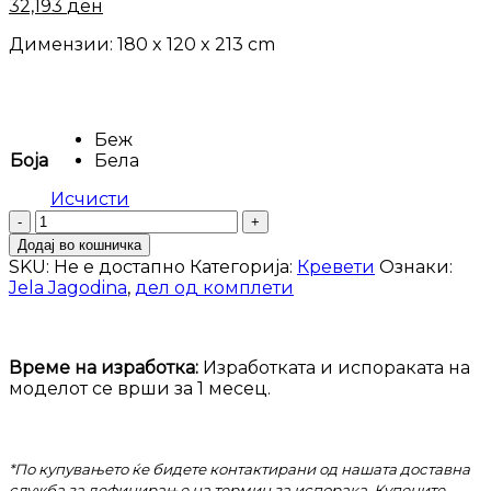
32,193
ден
Димензии: 180 x 120 x 213 cm
Беж
Боја
Бела
Исчисти
Кревет
Piano-
Додај во кошничка
KR160V
SKU:
Не е достапно
Категорија:
Кревети
Ознаки:
количина
Jela Jagodina
,
дел од комплети
Време на изработка:
Изработката и испораката на
моделот се врши за 1 месец.
*По купувањето ќе бидете контактирани од нашата доставна
служба за дефинирање на термин за испорака. Купените