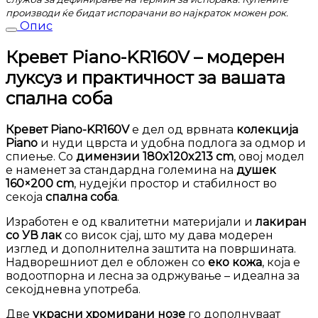
производи ќе бидат испорачани во најкраток можен рок.
Опис
Кревет Piano-KR160V – модерен
луксуз и практичност за вашата
спална соба
Кревет Piano-KR160V
е дел од врвната
колекција
Piano
и нуди цврста и удобна подлога за одмор и
спиење. Со
димензии 180x120x213 cm
, овој модел
е наменет за стандардна големина на
душек
160×200 cm
, нудејќи простор и стабилност во
секоја
спална соба
.
Изработен е од квалитетни материјали и
лакиран
со УВ лак
со висок сјај, што му дава модерен
изглед и дополнителна заштита на површината.
Надворешниот дел е обложен со
еко кожа
, која е
водоотпорна и лесна за одржување – идеална за
секојдневна употреба.
Две
украсни хромирани нозе
го дополнуваат