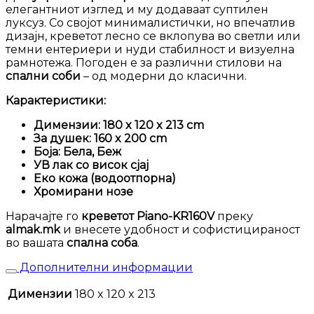
елегантниот изглед и му додаваат суптилен
луксуз. Со својот минималистички, но впечатлив
дизајн, креветот лесно се вклопува во светли или
темни ентериери и нуди стабилност и визуелна
рамнотежа. Погоден е за различни стилови на
спални соби
– од модерни до класични.
Карактеристики:
Димензии: 180 x 120 x 213 cm
За душек: 160 x 200 cm
Боја: Бела, Беж
УВ лак со висок сјај
Еко кожа (водоотпорна)
Хромирани нозе
Нарачајте го
креветот Piano-KR160V
преку
almak.mk
и внесете удобност и софистицираност
во вашата
спална соба
.
Дополнителни информации
Димензии
180 x 120 x 213