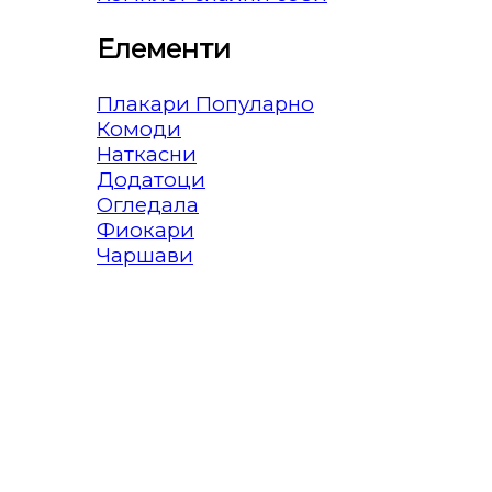
Елементи
Плакари
Комоди
Наткасни
Додатоци
Огледала
Фиокари
Чаршави