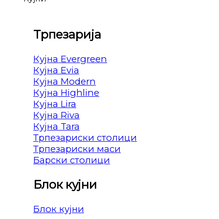
Трпезарија
Кујна Evergreen
Кујна Evia
Кујна Modern
Кујна Highline
Кујна Lira
Кујна Riva
Кујна Tara
Трпезариски столици
Трпезариски маси
Барски столици
Блок кујни
Блок кујни