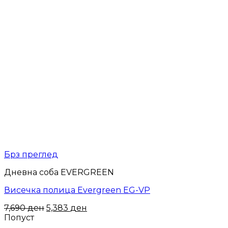
Брз преглед
Дневна соба EVERGREEN
Висечка полица Evergreen EG-VP
7,690
ден
5,383
ден
Попуст