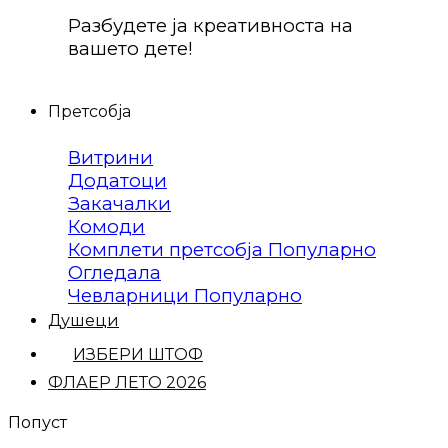
Разбудете ја креативноста на
вашето дете!
Претсобја
Витрини
Додатоци
Закачалки
Комоди
Комплети претсобја
Огледала
Чевларници
Душеци
ИЗБЕРИ ШТОФ
ФЛАЕР ЛЕТО 2026
Попуст