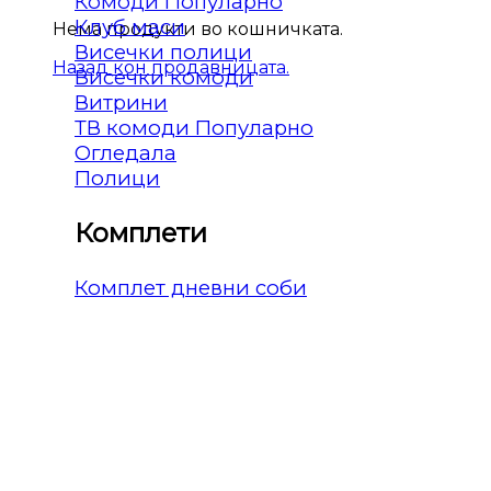
Комоди
Клуб маси
Нема продукти во кошничката.
Висечки полици
Назад кон продавницата.
Висечки комоди
Витрини
ТВ комоди
Огледала
Полици
Комплети
Комплет дневни соби