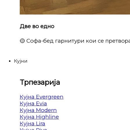
Две во едно
🟡 Софа-бед гарнитури кои се претвора
Кујни
Трпезарија
Кујна Evergreen
Кујна Evia
Кујна Modern
Кујна Highline
Кујна Lira