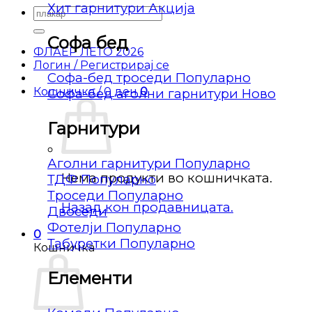
Хит гарнитури
Барај
за:
Софа бед
ФЛАЕР ЛЕТО 2026
Логин / Регистрирај се
Софа-бед троседи
Кошничка /
0
ден
0
Софа-бед аголни гарнитури
Гарнитури
Аголни гарнитури
Нема продукти во кошничката.
ТДФ
Троседи
Назад кон продавницата.
Двоседи
Фотелји
0
Табуретки
Кошничка
Елементи