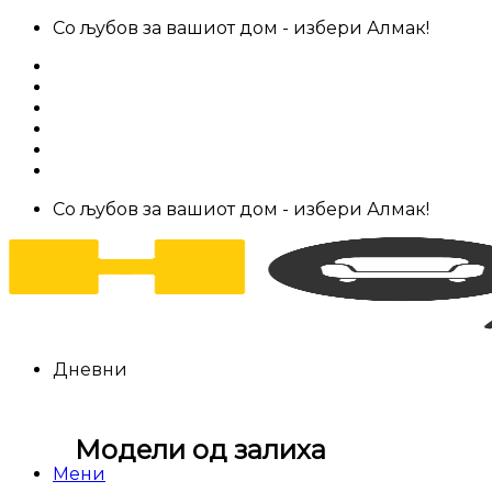
Skip
Со љубов за вашиот дом - избери Алмак!
to
За нас
content
Салони за мебел
Штофови
Најчести прашања
Контакт
Со љубов за вашиот дом - избери Алмак!
Дневни
Модели од залиха
Мени