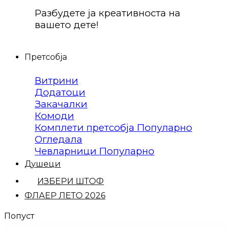
Разбудете ја креативноста на
вашето дете!
Претсобја
Витрини
Додатоци
Закачалки
Комоди
Комплети претсобја
Огледала
Чевларници
Душеци
ИЗБЕРИ ШТОФ
ФЛАЕР ЛЕТО 2026
Попуст