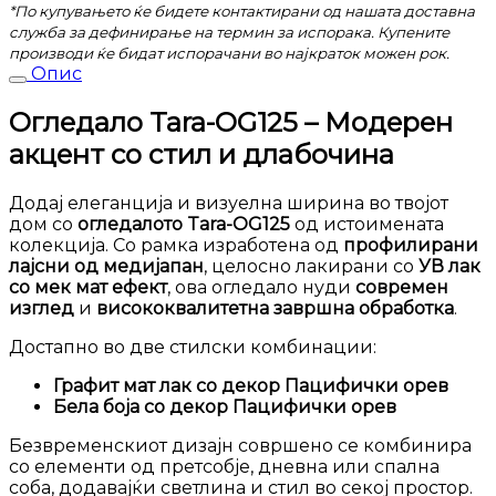
*По купувањето ќе бидете контактирани од нашата доставна
служба за дефинирање на термин за испорака. Купените
производи ќе бидат испорачани во најкраток можен рок.
Опис
Огледало Tara-OG125 – Модерен
акцент со стил и длабочина
Додај елеганција и визуелна ширина во твојот
дом со
огледалото Tara-OG125
од истоимената
колекција. Со рамка изработена од
профилирани
лајсни од медијапан
, целосно лакирани со
УВ лак
со мек мат ефект
, ова огледало нуди
современ
изглед
и
висококвалитетна завршна обработка
.
Достапно во две стилски комбинации:
Графит мат лак со декор Пацифички орев
Бела боја со декор Пацифички орев
Безвременскиот дизајн совршено се комбинира
со елементи од претсобје, дневна или спална
соба, додавајќи светлина и стил во секој простор.