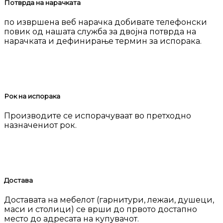
Потврда на нарачката
по извршена веб нарачка добивате телефонски
повик од нашата служба за двојна потврда на
нарачката и дефинирање термин за испорака.
Рок на испорака
Производите се испорачуваат во претходно
назначениот рок.
Достава
Доставата на мебелот (гарнитури, лежаи, душеци,
маси и столици) се врши до првото достапно
место до адресата на купувачот.