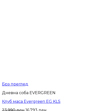
Брз преглед
Дневна соба EVERGREEN
Клуб маса Evergreen EG KLS
23,990
ден
16,793
ден