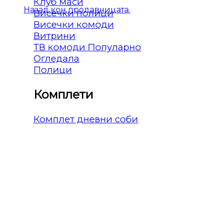
Клуб маси
Назад кон продавницата.
Висечки полици
Висечки комоди
Витрини
ТВ комоди
Огледала
Полици
Комплети
Комплет дневни соби