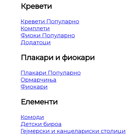
Кревети
Кревети
Комплети
Фиоки
Додатоци
Плакари и фиокари
Плакари
Ормарчиња
Фиокари
Елементи
Комоди
Детски бироа
Гејмерски и канцелариски столици