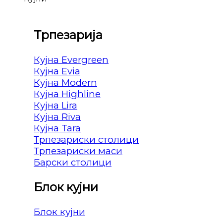
Трпезарија
Кујна Evergreen
Кујна Evia
Кујна Modern
Кујна Highline
Кујна Lira
Кујна Riva
Кујна Tara
Трпезариски столици
Трпезариски маси
Барски столици
Блок кујни
Блок кујни