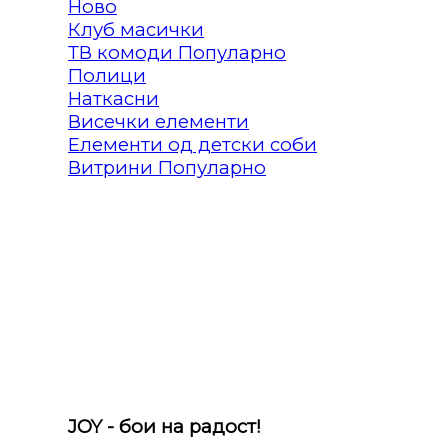
Клуб масички
ТВ комоди
Полици
Наткасни
Висечки елементи
Елементи од детски соби
Витрини
JOY - бои на радост!