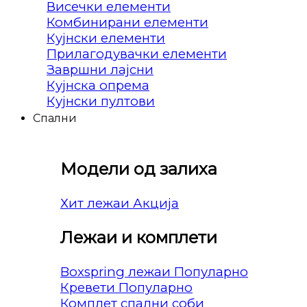
Висечки елементи
Комбинирани елементи
Кујнски елементи
Прилагодувачки елементи
Завршни лајсни
Кујнска опрема
Кујнски пултови
Спални
Модели од залиха
Хит лежаи
Лежаи и комплети
Boxspring лежаи
Кревети
Комплет спални соби