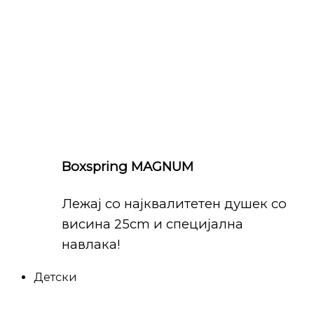
Boxspring MAGNUM
Лежај со најквалитетен душек со
висина 25cm и специјална
навлака!
Детски