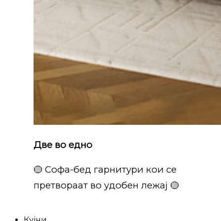
Две во едно
🟡 Софа-бед гарнитури кои се
претвораат во удобен лежај 🟡
Кујни