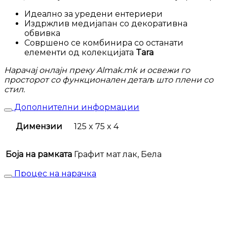
Идеално за уредени ентериери
Издржлив медијапан со декоративна
обвивка
Совршено се комбинира со останати
елементи од колекцијата
Tara
Нарачај онлајн преку Almak.mk и освежи го
просторот со функционален детаљ што плени со
стил.
Дополнителни информации
Димензии
125 x 75 x 4
Боја на рамката
Графит мат лак, Бела
Процес на нарачка