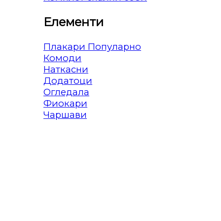
Елементи
Плакари
Комоди
Наткасни
Додатоци
Огледала
Фиокари
Чаршави