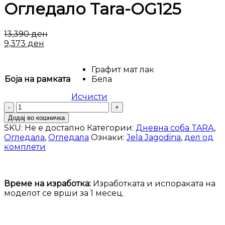
Огледало Tara-OG125
13,390
ден
9,373
ден
Графит мат лак
Боја на рамката
Бела
Исчисти
Огледало
Tara-
Додај во кошничка
OG125
SKU:
Не е достапно
Категории:
Дневна соба TARA
,
количина
Огледала
,
Огледала
Ознаки:
Jela Jagodina
,
дел од
комплети
Време на изработка:
Изработката и испораката на
моделот се врши за 1 месец.