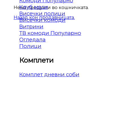
Комоди
Клуб маси
Нема продукти во кошничката.
Висечки полици
Назад кон продавницата.
Висечки комоди
Витрини
ТВ комоди
Огледала
Полици
Комплети
Комплет дневни соби