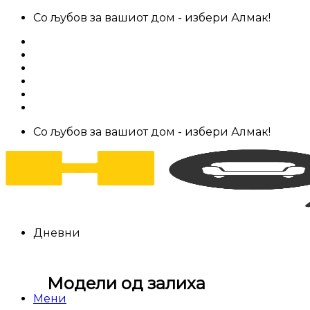
Skip
Со љубов за вашиот дом - избери Алмак!
to
За нас
content
Салони за мебел
Штофови
Најчести прашања
Контакт
Со љубов за вашиот дом - избери Алмак!
Дневни
Модели од залиха
Мени