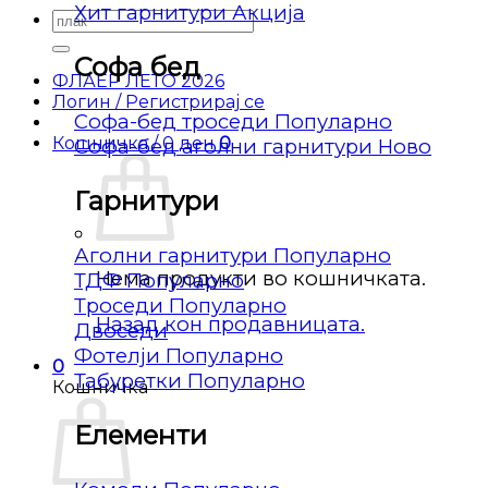
Хит гарнитури
Барај
за:
Софа бед
ФЛАЕР ЛЕТО 2026
Логин / Регистрирај се
Софа-бед троседи
Кошничка /
0
ден
0
Софа-бед аголни гарнитури
Гарнитури
Аголни гарнитури
Нема продукти во кошничката.
ТДФ
Троседи
Назад кон продавницата.
Двоседи
Фотелји
0
Табуретки
Кошничка
Елементи