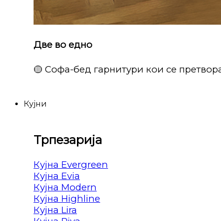
Две во едно
🟡 Софа-бед гарнитури кои се претвора
Кујни
Трпезарија
Кујна Evergreen
Кујна Evia
Кујна Modern
Кујна Highline
Кујна Lira