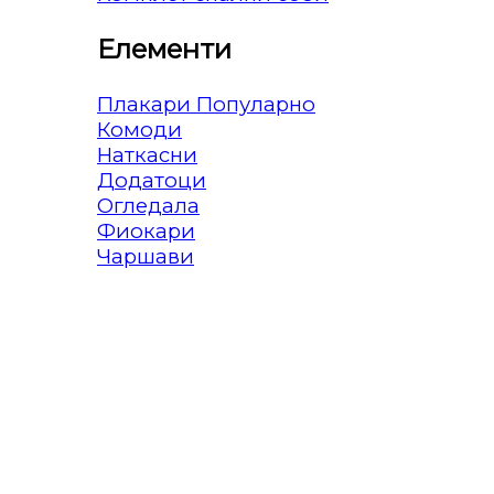
Елементи
Плакари
Комоди
Наткасни
Додатоци
Огледала
Фиокари
Чаршави