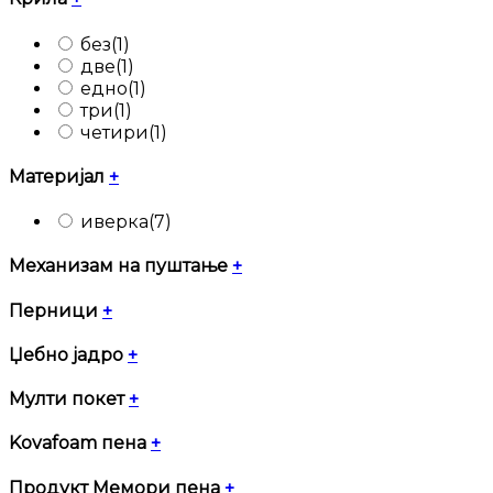
без
(1)
две
(1)
едно
(1)
три
(1)
четири
(1)
Материјал
+
иверка
(7)
Механизам на пуштање
+
Перници
+
Џебно јадро
+
Мулти покет
+
Kovafoam пена
+
Продукт Мемори пена
+