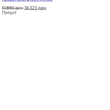
51,890
ден
36,323
ден
Попуст