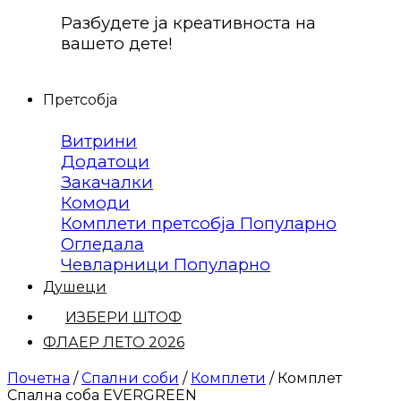
Разбудете ја креативноста на
вашето дете!
Претсобја
Витрини
Додатоци
Закачалки
Комоди
Комплети претсобја
Огледала
Чевларници
Душеци
ИЗБЕРИ ШТОФ
ФЛАЕР ЛЕТО 2026
Почетна
/
Спални соби
/
Комплети
/
Комплет
Спална соба EVERGREEN