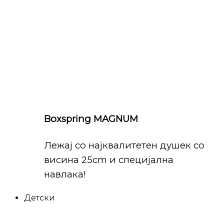
Boxspring MAGNUM
Лежај со најквалитетен душек со
висина 25cm и специјална
навлака!
Детски