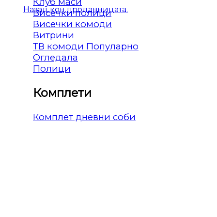
Клуб маси
Назад кон продавницата.
Висечки полици
Висечки комоди
Витрини
ТВ комоди
Огледала
Полици
Комплети
Комплет дневни соби