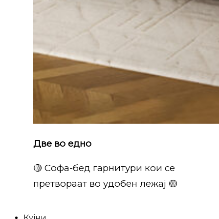
Две во едно
🟡 Софа-бед гарнитури кои се
претвораат во удобен лежај 🟡
Кујни