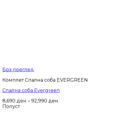
Брз преглед
Комплет Спална соба EVERGREEN
Спална соба Evergreen
Price
8,690
ден
–
92,990
ден
range:
Попуст
8,690 ден
through
92,990 ден