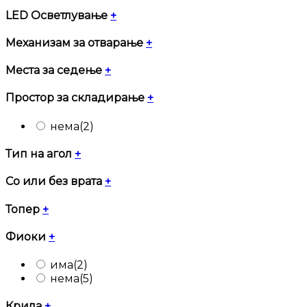
LED Осветлување
+
Механизам за отварање
+
Места за седење
+
Простор за складирање
+
нема
(2)
Тип на агол
+
Со или без врата
+
Топер
+
Фиоки
+
има
(2)
нема
(5)
Крила
+