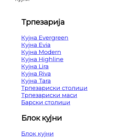
Трпезарија
Кујна Evergreen
Кујна Evia
Кујна Modern
Кујна Highline
Кујна Lira
Кујна Riva
Кујна Tara
Трпезариски столици
Трпезариски маси
Барски столици
Блок кујни
Блок кујни