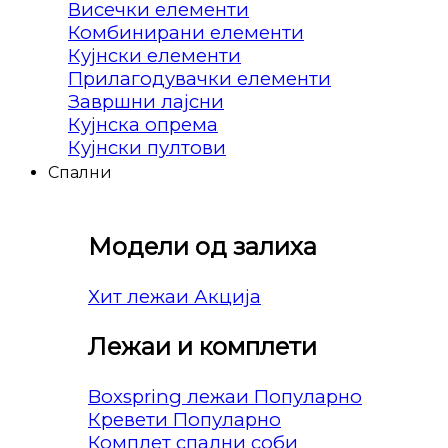
Висечки елементи
Комбинирани елементи
Кујнски елементи
Прилагодувачки елементи
Завршни лајсни
Кујнска опрема
Кујнски пултови
Спални
Модели од залиха
Хит лежаи
Лежаи и комплети
Boxspring лежаи
Кревети
Комплет спални соби