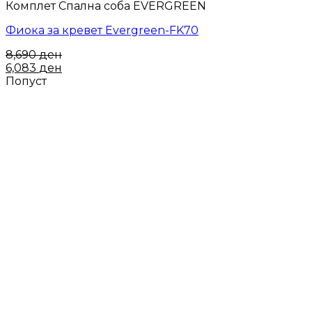
Комплет Спална соба EVERGREEN
Фиока за кревет Evergreen-FK70
8,690
ден
6,083
ден
Попуст