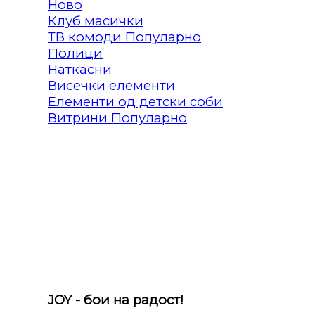
Клуб масички
ТВ комоди
Полици
Наткасни
Висечки елементи
Елементи од детски соби
Витрини
JOY - бои на радост!