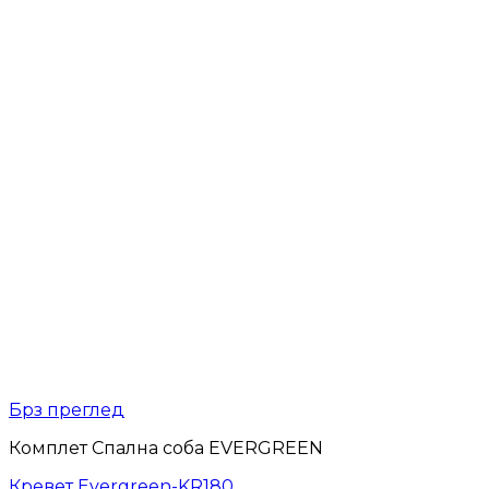
Брз преглед
Комплет Спална соба EVERGREEN
Кревет Evergreen-KR180