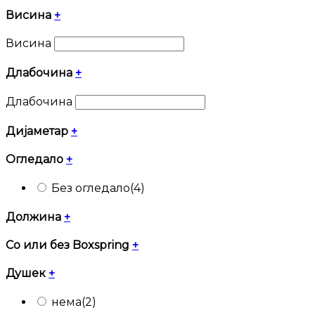
Висина
+
Висина
Длабочина
+
Длабочина
Дијаметар
+
Огледало
+
Без огледало
(4)
Должина
+
Со или без Boxspring
+
Душек
+
нема
(2)