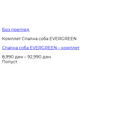
Брз преглед
Комплет Спална соба EVERGREEN
Спална соба EVERGREEN – комплет
Price
8,990
ден
–
92,990
ден
range:
Попуст
8,990 ден
through
92,990 ден