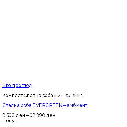
Брз преглед
Комплет Спална соба EVERGREEN
Спална соба EVERGREEN – амбиент
Price
8,690
ден
–
92,990
ден
range:
Попуст
8,690 ден