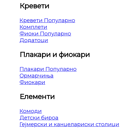
Кревети
Кревети
Комплети
Фиоки
Додатоци
Плакари и фиокари
Плакари
Ормарчиња
Фиокари
Елементи
Комоди
Детски бироа
Гејмерски и канцелариски столици