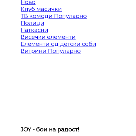
Клуб масички
ТВ комоди
Полици
Наткасни
Висечки елементи
Елементи од детски соби
Витрини
JOY - бои на радост!