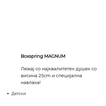
Boxspring MAGNUM
Лежај со најквалитетен душек со
висина 25cm и специјална
навлака!
Детски