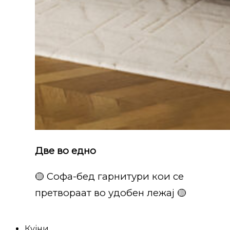
Две во едно
🟡 Софа-бед гарнитури кои се
претвораат во удобен лежај 🟡
Кујни