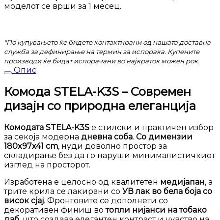
моделот се врши за 1 месец.
*По купувањето ќе бидете контактирани од нашата доставна
служба за дефинирање на термин за испорака. Купените
производи ќе бидат испорачани во најкраток можен рок.
Опис
Комода STELA-K3S – Современ
дизајн со природна елеганција
Комодата STELA-K3S
е стилски и практичен избор
за секоја модерна
дневна соба
.
Со димензии
180x97x41 cm
, нуди доволно простор за
складирање без да го наруши минималистичкиот
изглед на просторот.
Изработена е целосно од квалитетен
медијапан
, а
трите крила се лакирани со
УВ лак во бела боја со
висок сјај
. Фронтовите се дополнети со
декоративен финиш во
топли нијанси на тобако
даб
, што создава елегантен контраст и чувство на