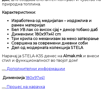
природна топлина.
Карактеристики:
Изработена од медијапан – издржлив и
рамен материјал
Бел УВ лак со висок сјај + декор тобако даб
Димензии: 180x97x41 cm
Три крила со механизам за меко затворање
Совршена за современи дневни соби
Дел од модерната колекција STELA
Нарачај ја STELA-K3S денес на
Almak.mk
и внеси
стил и функционалност во твојот дом!
Дополнителни информации
Димензија
180x97x41
Процес на нарачка