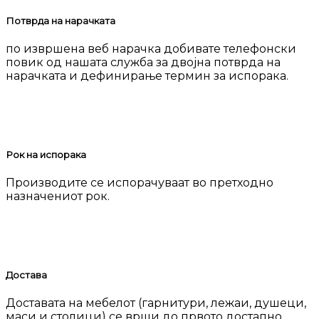
Потврда на нарачката
по извршена веб нарачка добивате телефонски
повик од нашата служба за двојна потврда на
нарачката и дефинирање термин за испорака.
Рок на испорака
Производите се испорачуваат во претходно
назначениот рок.
Достава
Доставата на мебелот (гарнитури, лежаи, душеци,
маси и столици) се врши до првото достапно