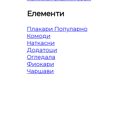
Елементи
Плакари
Комоди
Наткасни
Додатоци
Огледала
Фиокари
Чаршави