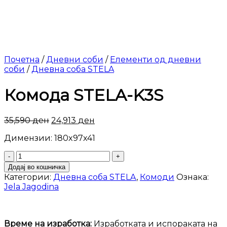
Почетна
/
Дневни соби
/
Елементи од дневни
соби
/
Дневна соба STELA
Комода STELA-K3S
35,590
ден
24,913
ден
Димензии: 180x97x41
Комода
STELA-
Додај во кошничка
K3S
Категории:
Дневна соба STELA
,
Комоди
Ознака:
количина
Jela Jagodina
Време на изработка:
Изработката и испораката на