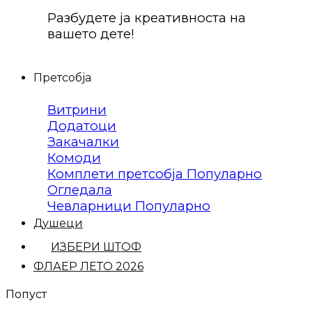
Разбудете ја креативноста на
вашето дете!
Претсобја
Витрини
Додатоци
Закачалки
Комоди
Комплети претсобја
Огледала
Чевларници
Душеци
ИЗБЕРИ ШТОФ
ФЛАЕР ЛЕТО 2026
Попуст