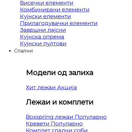
Висечки елементи
Комбинирани елементи
Кујнски елементи
Прилагодувачки елементи
Завршни лајсни
Кујнска опрема
Кујнски пултови
Спални
Модели од залиха
Хит лежаи
Лежаи и комплети
Boxspring лежаи
Кревети
Комплет спални соби