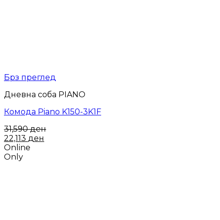
Брз преглед
Дневна соба PIANO
Комода Piano K150-3K1F
31,590
ден
22,113
ден
Online
Only