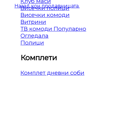
Клуб маси
Назад кон продавницата.
Висечки полици
Висечки комоди
Витрини
ТВ комоди
Огледала
Полици
Комплети
Комплет дневни соби