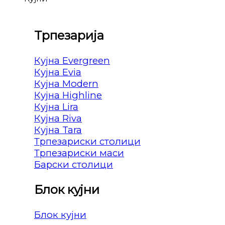
Трпезарија
Кујна Evergreen
Кујна Evia
Кујна Modern
Кујна Highline
Кујна Lira
Кујна Riva
Кујна Tara
Трпезариски столици
Трпезариски маси
Барски столици
Блок кујни
Блок кујни