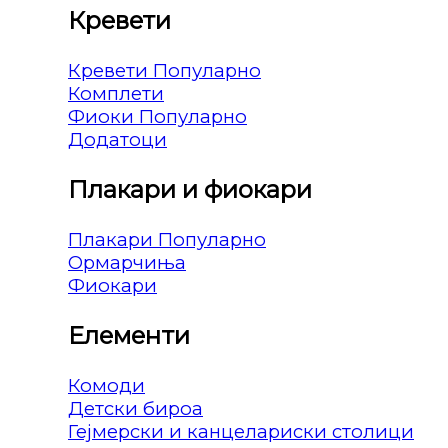
Кревети
Кревети
Комплети
Фиоки
Додатоци
Плакари и фиокари
Плакари
Ормарчиња
Фиокари
Елементи
Комоди
Детски бироа
Гејмерски и канцелариски столици