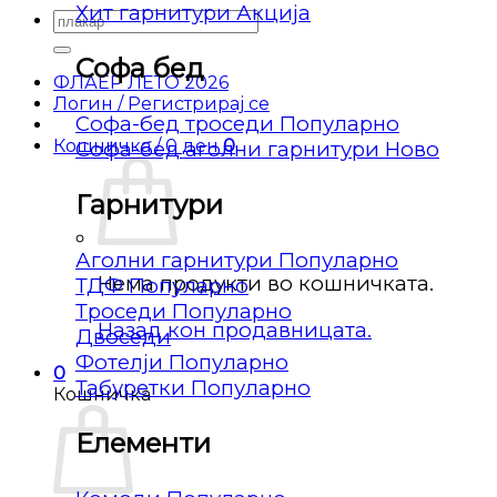
Хит гарнитури
Барај
за:
Софа бед
ФЛАЕР ЛЕТО 2026
Логин / Регистрирај се
Софа-бед троседи
Кошничка /
0
ден
0
Софа-бед аголни гарнитури
Гарнитури
Аголни гарнитури
Нема продукти во кошничката.
ТДФ
Троседи
Назад кон продавницата.
Двоседи
Фотелји
0
Табуретки
Кошничка
Елементи