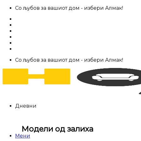
Skip
Со љубов за вашиот дом - избери Алмак!
to
За нас
content
Салони за мебел
Штофови
Најчести прашања
Контакт
Со љубов за вашиот дом - избери Алмак!
Дневни
Модели од залиха
Мени