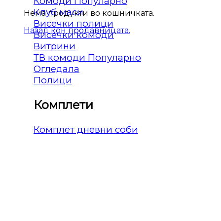
Комоди
Клуб маси
Нема продукти во кошничката.
Висечки полици
Назад кон продавницата.
Висечки комоди
Витрини
ТВ комоди
Огледала
Полици
Комплети
Комплет дневни соби