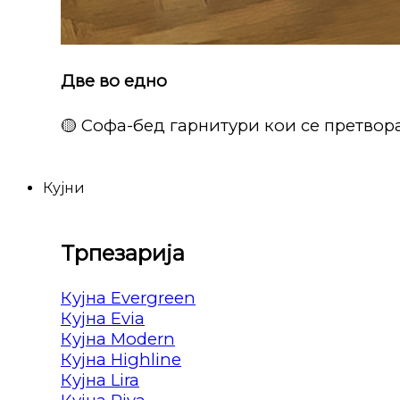
Две во едно
🟡 Софа-бед гарнитури кои се претвора
Кујни
Трпезарија
Кујна Evergreen
Кујна Evia
Кујна Modern
Кујна Highline
Кујна Lira