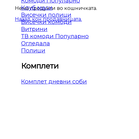
Комоди
Клуб маси
Нема продукти во кошничката.
Висечки полици
Назад кон продавницата.
Висечки комоди
Витрини
ТВ комоди
Огледала
Полици
Комплети
Комплет дневни соби