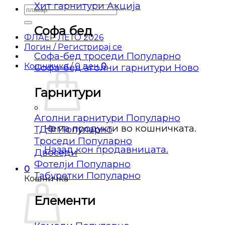
Хит гарнитури
Барај
за:
Софа бед
ФЛАЕР ЛЕТО 2026
Логин / Регистрирај се
Софа-бед троседи
Кошничка /
0
ден
0
Софа-бед аголни гарнитури
Гарнитури
Аголни гарнитури
Нема продукти во кошничката.
ТДФ
Троседи
Назад кон продавницата.
Двоседи
Фотелји
0
Табуретки
Кошничка
Елементи