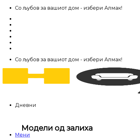
Skip
Со љубов за вашиот дом - избери Алмак!
to
За нас
content
Салони за мебел
Штофови
Најчести прашања
Контакт
Со љубов за вашиот дом - избери Алмак!
Дневни
Модели од залиха
Мени