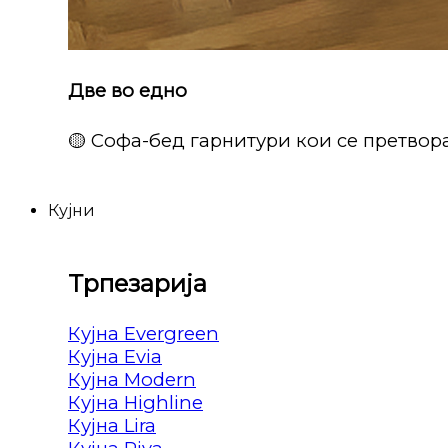
Две во едно
🟡 Софа-бед гарнитури кои се претвора
Кујни
Трпезарија
Кујна Evergreen
Кујна Evia
Кујна Modern
Кујна Highline
Кујна Lira