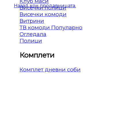
Клуб маси
Назад кон продавницата.
Висечки полици
Висечки комоди
Витрини
ТВ комоди
Огледала
Полици
Комплети
Комплет дневни соби