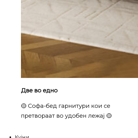
Две во едно
🟡 Софа-бед гарнитури кои се
претвораат во удобен лежај 🟡
Кујни