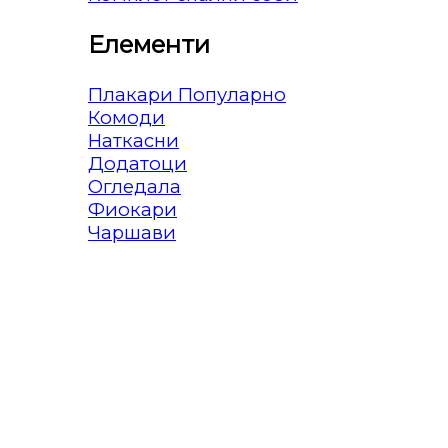
Елементи
Плакари
Комоди
Наткасни
Додатоци
Огледала
Фиокари
Чаршави