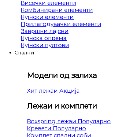
Висечки елементи
Комбинирани елементи
Кујнски елементи
Прилагодувачки елементи
Завршни лајсни
Кујнска опрема
Кујнски пултови
Спални
Модели од залиха
Хит лежаи
Лежаи и комплети
Boxspring лежаи
Кревети
Комплет спални соби