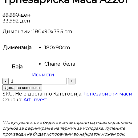
39,990
ден
33,992
ден
Димензии: 180x90x75,5 cm
Димензија
180x90cm
Chanel бела
Боја
Исчисти
Трпезариска
маса
Додај во кошничка
A2261
SKU:
Не е достапно
Категорија:
Трпезариски маси
количина
Ознака:
Art Invest
*По купувањето ќе бидете контактирани од нашата доставна
служба за дефинирање на термин за испорака. Купените
производи ќе бидат испорачани во најкраток можен рок.