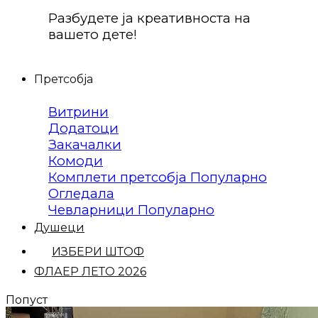
Разбудете ја креативноста на
вашето дете!
Претсобја
Витрини
Додатоци
Закачалки
Комоди
Комплети претсобја
Огледала
Чевларници
Душеци
ИЗБЕРИ ШТОФ
ФЛАЕР ЛЕТО 2026
Попуст