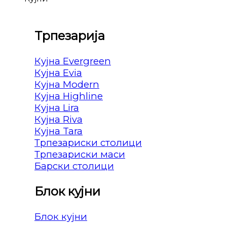
Трпезарија
Кујна Evergreen
Кујна Evia
Кујна Modern
Кујна Highline
Кујна Lira
Кујна Riva
Кујна Tara
Трпезариски столици
Трпезариски маси
Барски столици
Блок кујни
Блок кујни