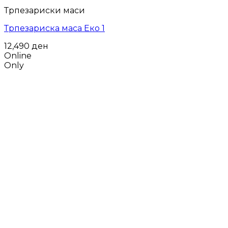
Трпезариски маси
Трпезариска маса Еко 1
12,490
ден
Online
Only