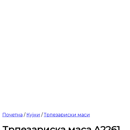
Почетна
/
Кујни
/
Трпезариски маси
Трпезариска маса A2261