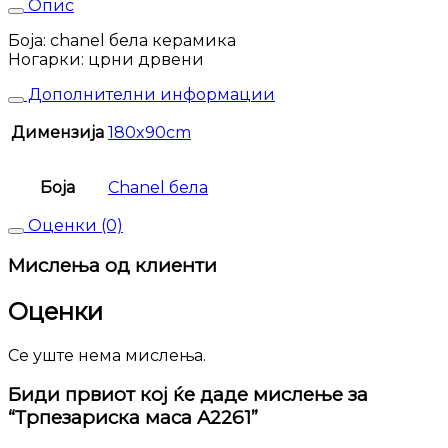
Опис
Боја: chanel бела керамика
Ногарки: црни дрвени
Дополнителни информации
Димензија
180x90cm
Боја
Chanel бела
Оценки (0)
Мислења од клиенти
Оценки
Се уште нема мислења.
Биди првиот кој ќе даде мислење за
“Трпезариска маса A2261”