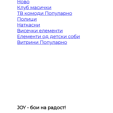
Клуб масички
ТВ комоди
Полици
Наткасни
Висечки елементи
Елементи од детски соби
Витрини
JOY - бои на радост!