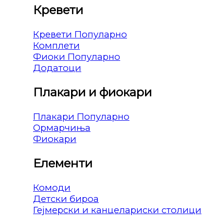
Кревети
Кревети
Комплети
Фиоки
Додатоци
Плакари и фиокари
Плакари
Ормарчиња
Фиокари
Елементи
Комоди
Детски бироа
Гејмерски и канцелариски столици