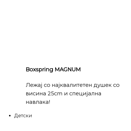
Boxspring MAGNUM
Лежај со најквалитетен душек со
висина 25cm и специјална
навлака!
Детски