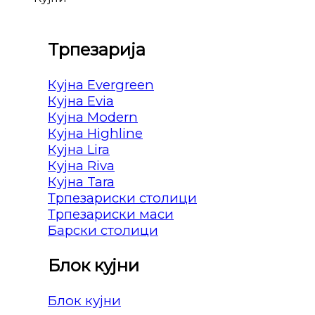
Трпезарија
Кујна Evergreen
Кујна Evia
Кујна Modern
Кујна Highline
Кујна Lira
Кујна Riva
Кујна Tara
Трпезариски столици
Трпезариски маси
Барски столици
Блок кујни
Блок кујни