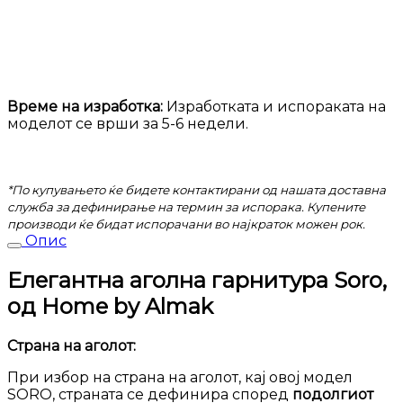
Време на изработка:
Изработката и испораката на
моделот се врши за 5-6 недели.
*По купувањето ќе бидете контактирани од нашата доставна
служба за дефинирање на термин за испорака. Купените
производи ќе бидат испорачани во најкраток можен рок.
Опис
Елегантна аголна гарнитура Soro,
од Home by Almak
Страна на аголот:
При избор на страна на аголот, кај овој модел
SORO, страната се дефинира според
подолгиот