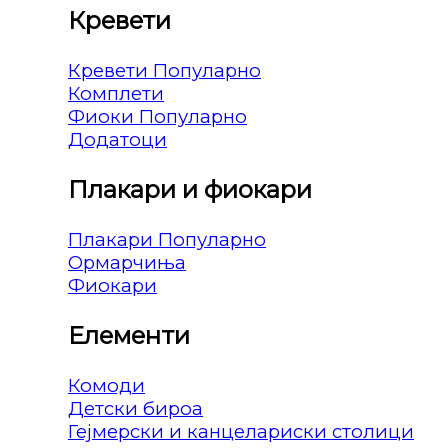
Кревети
Кревети
Комплети
Фиоки
Додатоци
Плакари и фиокари
Плакари
Ормарчиња
Фиокари
Елементи
Комоди
Детски бироа
Гејмерски и канцелариски столици