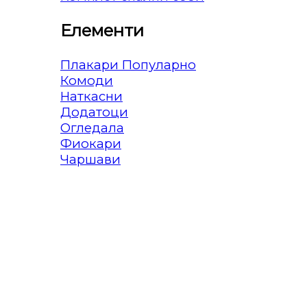
Елементи
Плакари
Комоди
Наткасни
Додатоци
Огледала
Фиокари
Чаршави