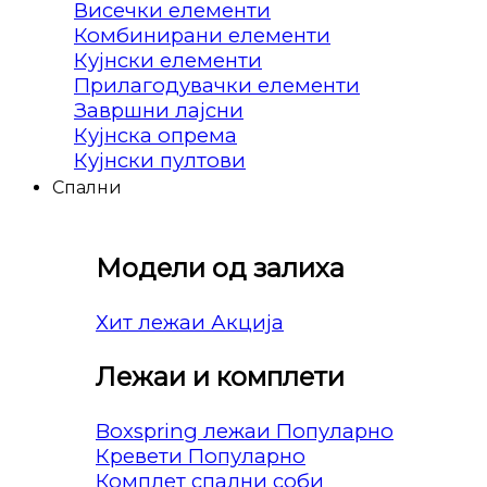
Висечки елементи
Комбинирани елементи
Кујнски елементи
Прилагодувачки елементи
Завршни лајсни
Кујнска опрема
Кујнски пултови
Спални
Модели од залиха
Хит лежаи
Лежаи и комплети
Boxspring лежаи
Кревети
Комплет спални соби