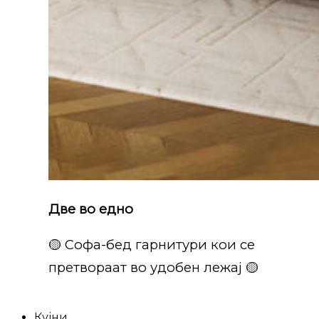
Две во едно
🟡 Софа-бед гарнитури кои се
претвораат во удобен лежај 🟡
Кујни