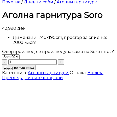
Почетна
/
Дневни соби
/
Аголни гарнитури
Аголна гарнитура Soro
42,990
ден
Димензии: 240х190cm, простор за спиење:
200x145cm
Овој производ се произведува само во Soro штоф
*
Аголна
гарнитура
Додај во кошничка
Soro
Категорија:
Аголни гарнитури
Ознака:
Bonima
количина
Прегледај ги сите штофови