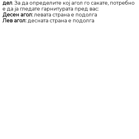
дел
. За да определите кој агол го сакате, потребно
е да ја гледате гарнитурата пред вас:
Десен агол:
левата страна е подолга
Лев агол:
десната страна е подолга