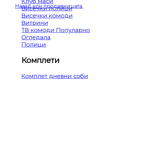
Клуб маси
Назад кон продавницата.
Висечки полици
Висечки комоди
Витрини
ТВ комоди
Огледала
Полици
Комплети
Комплет дневни соби