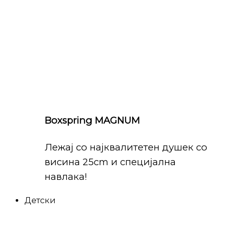
Boxspring MAGNUM
Лежај со најквалитетен душек со
висина 25cm и специјална
навлака!
Детски