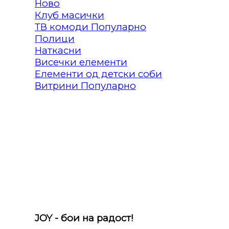
Клуб масички
ТВ комоди
Полици
Наткасни
Висечки елементи
Елементи од детски соби
Витрини
JOY - бои на радост!