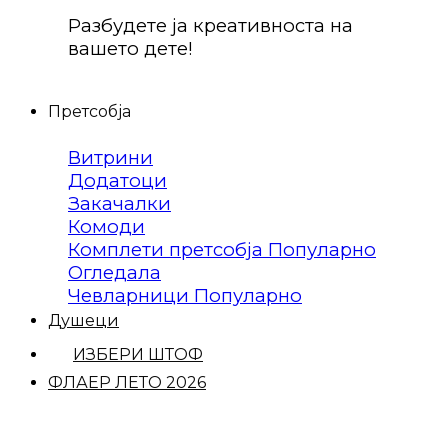
Разбудете ја креативноста на
вашето дете!
Претсобја
Витрини
Додатоци
Закачалки
Комоди
Комплети претсобја
Огледала
Чевларници
Душеци
ИЗБЕРИ ШТОФ
ФЛАЕР ЛЕТО 2026