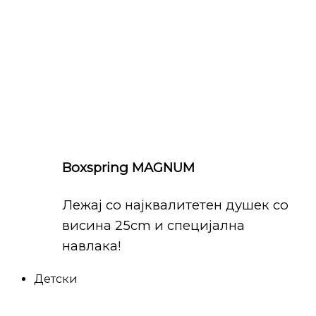
Boxspring MAGNUM
Лежај со најквалитетен душек со
висина 25cm и специјална
навлака!
Детски