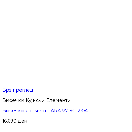
Брз преглед
Висечки Кујнски Елементи
Висечки елемент TARA V7-90-2K/4
16,690
ден