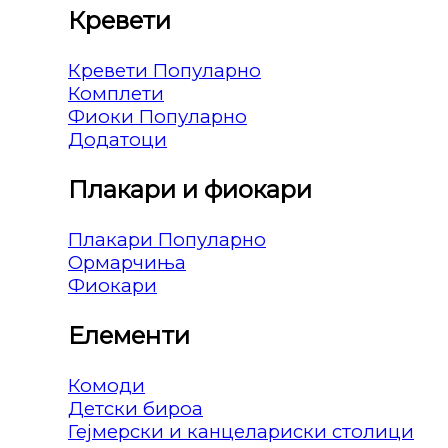
Кревети
Кревети
Комплети
Фиоки
Додатоци
Плакари и фиокари
Плакари
Ормарчиња
Фиокари
Елементи
Комоди
Детски бироа
Гејмерски и канцелариски столици