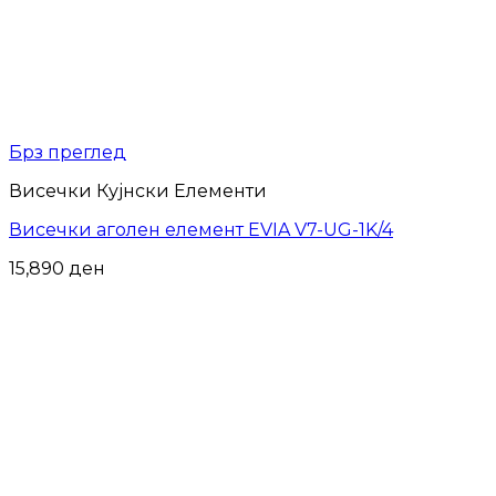
Брз преглед
Висечки Кујнски Елементи
Висечки аголен елемент EVIA V7-UG-1K/4
15,890
ден