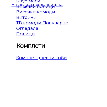
Клуб маси
Назад кон продавницата.
Висечки полици
Висечки комоди
Витрини
ТВ комоди
Огледала
Полици
Комплети
Комплет дневни соби