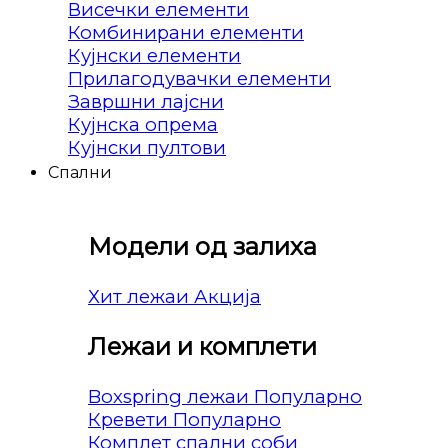
Висечки елементи
Комбинирани елементи
Кујнски елементи
Прилагодувачки елементи
Завршни лајсни
Кујнска опрема
Кујнски пултови
Спални
Модели од залиха
Хит лежаи
Лежаи и комплети
Boxspring лежаи
Кревети
Комплет спални соби