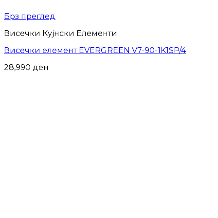
Брз преглед
Висечки Кујнски Елементи
Висечки елемент EVERGREEN V7-90-1K1SP/4
28,990
ден