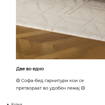
Две во едно
🟡 Софа-бед гарнитури кои се
претвораат во удобен лежај 🟡
Кујни