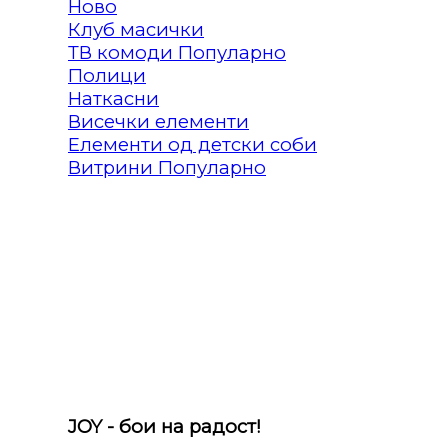
Клуб масички
ТВ комоди
Полици
Наткасни
Висечки елементи
Елементи од детски соби
Витрини
JOY - бои на радост!