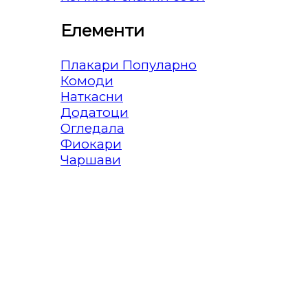
Елементи
Плакари
Комоди
Наткасни
Додатоци
Огледала
Фиокари
Чаршави