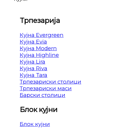
Трпезарија
Кујна Evergreen
Кујна Evia
Кујна Modern
Кујна Highline
Кујна Lira
Кујна Riva
Кујна Tara
Трпезариски столици
Трпезариски маси
Барски столици
Блок кујни
Блок кујни