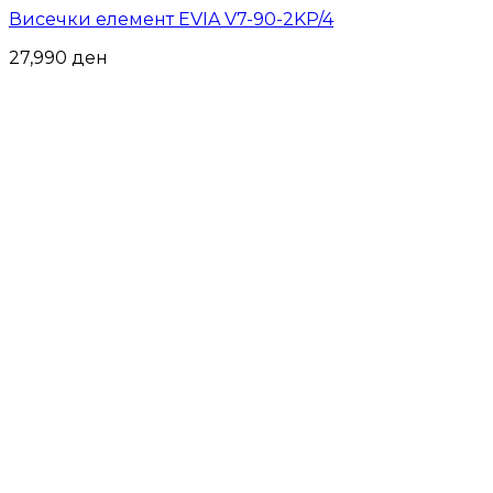
Висечки елемент EVIA V7-90-2KP/4
27,990
ден