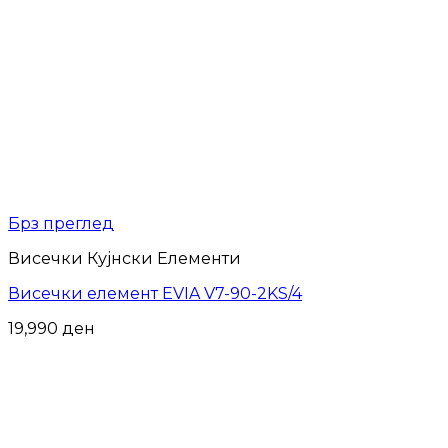
Брз преглед
Висечки Кујнски Елементи
Висечки елемент EVIA V7-90-2KS/4
19,990
ден