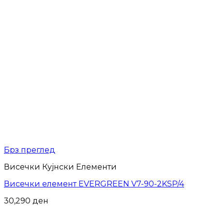
Брз преглед
Висечки Кујнски Елементи
Висечки елемент EVERGREEN V7-90-2KSP/4
30,290
ден